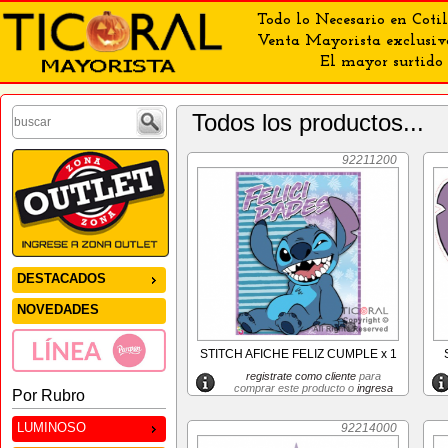
Todo lo Necesario en Cotil
Venta Mayorista exclusiv
El mayor surtido 
Todos los productos...
92211200
DESTACADOS
NOVEDADES
STITCH AFICHE FELIZ CUMPLE x 1
registrate como cliente
para
comprar este producto o
ingresa
Por Rubro
LUMINOSO
92214000