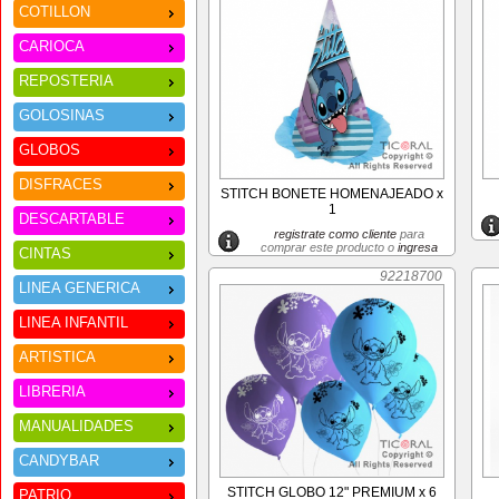
COTILLON
CARIOCA
REPOSTERIA
GOLOSINAS
GLOBOS
DISFRACES
STITCH BONETE HOMENAJEADO x
1
DESCARTABLE
registrate como cliente
para
comprar este producto o
ingresa
CINTAS
92218700
LINEA GENERICA
LINEA INFANTIL
ARTISTICA
LIBRERIA
MANUALIDADES
CANDYBAR
STITCH GLOBO 12" PREMIUM x 6
PATRIO