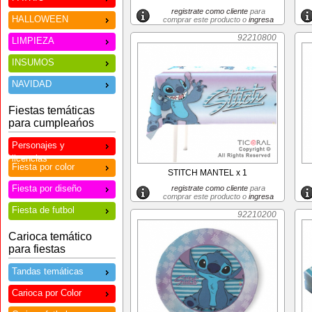
registrate como cliente
para
HALLOWEEN
comprar este producto o
ingresa
92210800
LIMPIEZA
INSUMOS
NAVIDAD
Fiestas temáticas
para cumpleańos
Personajes y
licencias
Fiesta por color
STITCH MANTEL x 1
Fiesta por diseño
registrate como cliente
para
comprar este producto o
ingresa
Fiesta de futbol
92210200
Carioca temático
para fiestas
Tandas temáticas
Carioca por Color