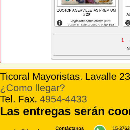
ZOOTOPIA SERVILLETAS PREMIUM
x 20
A
registrate como cliente
para
comprar este producto o
ingresa
1
M
Ticoral Mayoristas. Lavalle 2
¿Como llegar?
Tel. Fax.
4954-4433
Las entregas serán co
Contáctanos
15-376