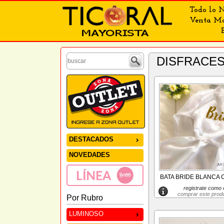
Todo lo N
Venta May
DISFRACE
DESTACADOS
NOVEDADES
BATA BRIDE BLANCA 
registrate como c
comprar este prod
Por Rubro
LUMINOSO