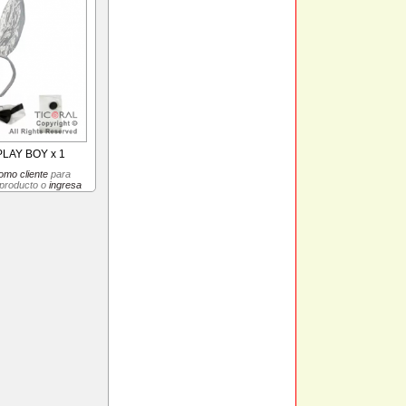
LAY BOY x 1
omo cliente
para
 producto o
ingresa