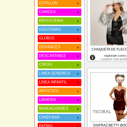
COTILLON
CARIOCA
REPOSTERIA
GOLOSINAS
GLOBOS
DISFRACES
CHAQUETA DE FLECOS
DESCARTABLE
registrate como c
comprar este prod
CINTAS
LINEA GENERICA
LINEA INFANTIL
ARTISTICA
LIBRERIA
MANUALIDADES
CANDYBAR
DISFRAZ BETTY BO
PATRIO