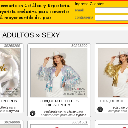
Ingreso Clientes
ecesario en Cotillón y Repostería.
email
orista exclusiva para comercios.
contraseña
El mayor surtido del país.
S ADULTOS » SEXY
30268200
30268500
CON ORO x 1
CHAQUETA DE FLECOS
CHAQUETA DE F
IRIDISCENTE x 1
liente
para
registrate c
ucto o
ingresa
comprar este
registrate como cliente
para
comprar este producto o
ingresa
30268000
30034501