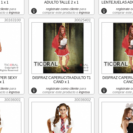
1 x 1
ADULTO TALLE 2 x 1
LENTEJUELAS ADU
liente
para
registrate como cliente
para
registrate c
ucto o
ingresa
comprar este producto o
ingresa
comprar este
30163100
30025401
PER SEXY
DISFRAZ CAPERUCITA ADULTO T1
DISFRAZ CAPERU
x 1
CAND x 1
CAND
liente
para
registrate como cliente
para
registrate c
ucto o
ingresa
comprar este producto o
ingresa
comprar este
30036001
30036002