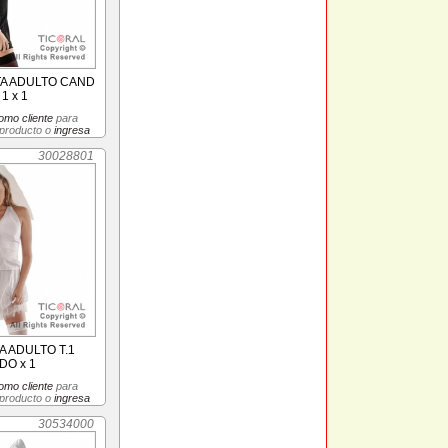
TA ADULTO CAND
1 x 1
omo cliente
para
 producto o
ingresa
30028801
A ADULTO T.1
DO x 1
omo cliente
para
 producto o
ingresa
30534000