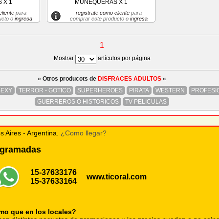
 X 1
MUÑEQUERAS X 1
liente
para
registrate como cliente
para
ucto o
ingresa
comprar este producto o
ingresa
1
Mostrar
artículos por página
» Otros producots de
DISFRACES ADULTOS
«
SEXY
TERROR - GOTICO
SUPERHEROES
PIRATA
WESTERN
PROFESI
GUERREROS O HISTORICOS
TV PELICULAS
s Aires - Argentina.
¿Como llegar?
rogramadas
15-37633176
www.ticoral.com
15-37633164
smo que en los locales?