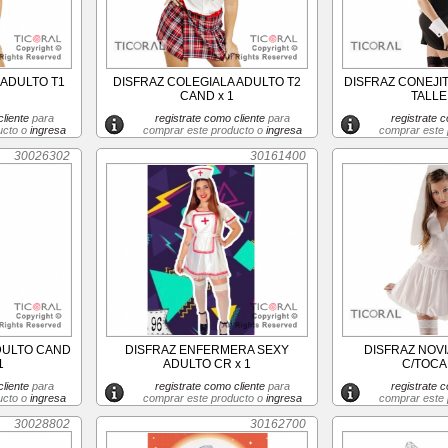
 ADULTO T1
DISFRAZ COLEGIALA ADULTO T2
DISFRAZ CONEJI
CAND x 1
TALLE 
liente
para
registrate como cliente
para
registrate c
ucto o
ingresa
comprar este producto o
ingresa
comprar este
30026302
30161400
DULTO CAND
DISFRAZ ENFERMERA SEXY
DISFRAZ NOVI
1
ADULTO CR x 1
C/TOCA
liente
para
registrate como cliente
para
registrate c
ucto o
ingresa
comprar este producto o
ingresa
comprar este
30028802
30162700