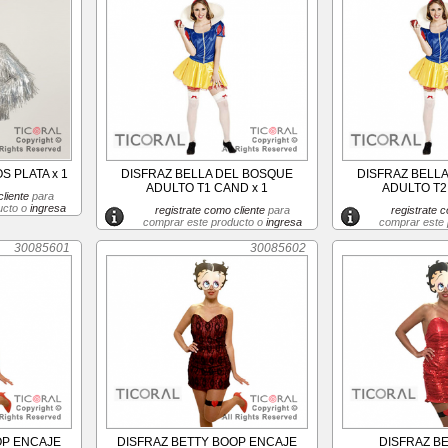
 PLATA x 1
DISFRAZ BELLA DEL BOSQUE
DISFRAZ BELL
ADULTO T1 CAND x 1
ADULTO T2
liente
para
ucto o
ingresa
registrate como cliente
para
registrate c
comprar este producto o
ingresa
comprar este
30085601
30085602
OP ENCAJE
DISFRAZ BETTY BOOP ENCAJE
DISFRAZ B