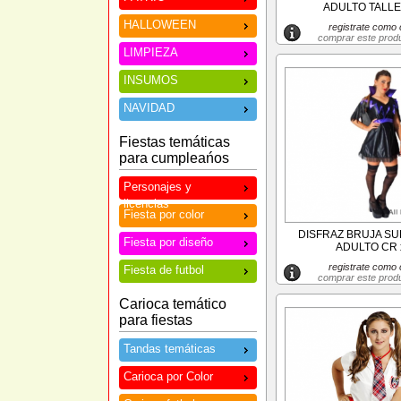
ADULTO TALLE 
HALLOWEEN
registrate como c
comprar este prod
LIMPIEZA
INSUMOS
NAVIDAD
Fiestas temáticas
para cumpleańos
Personajes y
licencias
Fiesta por color
DISFRAZ BRUJA SU
Fiesta por diseño
ADULTO CR 
registrate como c
Fiesta de futbol
comprar este prod
Carioca temático
para fiestas
Tandas temáticas
Carioca por Color