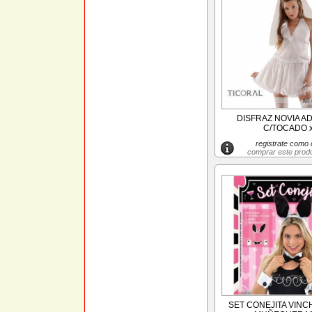
DISFRAZ NOVIA AD
C/TOCADO x
registrate como c
comprar este prod
SET CONEJITA VINC