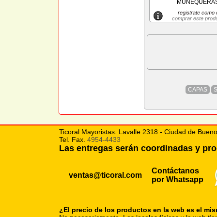
MUÑEQUERAS
registrate como c
comprar este prod
CAPAS
Ticoral Mayoristas. Lavalle 2318 - Ciudad de Bueno
Tel. Fax.
4954-4433
Las entregas serán coordinadas y p
Contáctanos
ventas@ticoral.com
por Whatsapp
¿El precio de los productos en la web es el mi