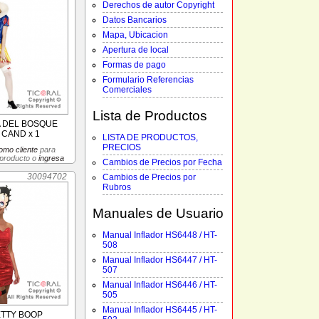
Derechos de autor Copyright
Datos Bancarios
Mapa, Ubicacion
Apertura de local
Formas de pago
Formulario Referencias
Comerciales
Lista de Productos
A DEL BOSQUE
 CAND x 1
LISTA DE PRODUCTOS,
PRECIOS
omo cliente
para
 producto o
ingresa
Cambios de Precios por Fecha
30094702
Cambios de Precios por
Rubros
Manuales de Usuario
Manual Inflador HS6448 / HT-
508
Manual Inflador HS6447 / HT-
507
Manual Inflador HS6446 / HT-
505
Manual Inflador HS6445 / HT-
ETTY BOOP