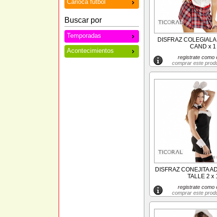
Carioca futbol
Buscar por
Temporadas
DISFRAZ COLEGIALA
CAND x 1
Acontecimientos
registrate como c
comprar este prod
DISFRAZ CONEJITA A
TALLE 2 x 
registrate como c
comprar este prod