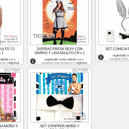
ULTO T.2
DISFRAZ PRESA SEXY CON
SET CONEJA P
 1
GORRO Y LIGA ADULTO CR x 1
registrate c
comprar este
liente
para
registrate como cliente
para
ucto o
ingresa
comprar este producto o
ingresa
30277800
30277900
HA MOÑO Y
SET STRIPPER MOÑO Y