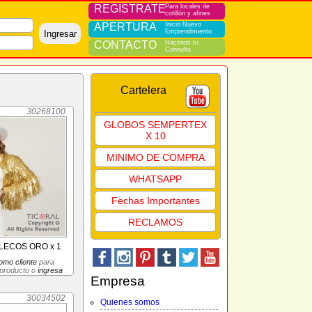
REGISTRATE
Para locales de
cotillón y afines
APERTURA
Inicio Nuevo
Emprendimiento
Ingresar
CONTACTO
Hacenos tu
Consulta
Cartelera
30268100
GLOBOS SEMPERTEX
X 10
MINIMO DE COMPRA
WHATSAPP
Fechas Importantes
RECLAMOS
LECOS ORO x 1
omo cliente
para
 producto o
ingresa
Empresa
30034502
Quienes somos