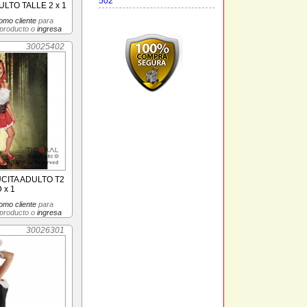
502
LTO TALLE 2 x 1
omo cliente
para
 producto o
ingresa
30025402
CITA ADULTO T2
 x 1
omo cliente
para
 producto o
ingresa
30026301