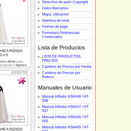
Derechos de autor Copyright
Datos Bancarios
Mapa, Ubicacion
Apertura de local
Formas de pago
Formulario Referencias
Comerciales
Lista de Productos
CHICA RIZADO
 x 6
LISTA DE PRODUCTOS,
PRECIOS
omo cliente
para
 producto o
ingresa
Cambios de Precios por Fecha
43090700
Cambios de Precios por
Rubros
Manuales de Usuario
Manual Inflador HS6448 / HT-
508
Manual Inflador HS6447 / HT-
507
Manual Inflador HS6446 / HT-
505
Manual Inflador HS6445 / HT-
CHICA RIZADO