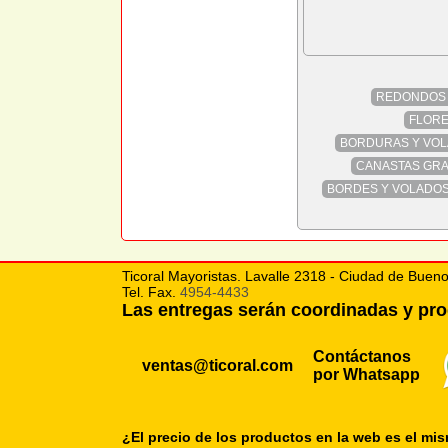
REDONDOS 
FLORE
BORDURAS Y VOL
CANASTAS GR
BORDES Y VOLADO
Ticoral Mayoristas. Lavalle 2318 - Ciudad de Bueno
Tel. Fax.
4954-4433
Las entregas serán coordinadas y p
Contáctanos
ventas@ticoral.com
por Whatsapp
¿El precio de los productos en la web es el mi