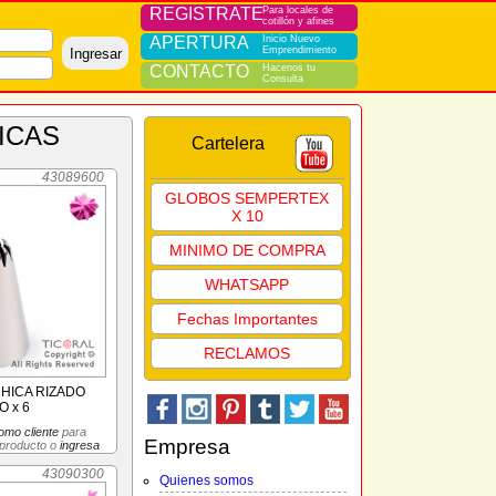
REGISTRATE
Para locales de
cotillón y afines
APERTURA
Inicio Nuevo
Emprendimiento
Ingresar
CONTACTO
Hacenos tu
Consulta
ICAS
Cartelera
43089600
GLOBOS SEMPERTEX
X 10
MINIMO DE COMPRA
WHATSAPP
Fechas Importantes
RECLAMOS
CHICA RIZADO
 x 6
omo cliente
para
Empresa
 producto o
ingresa
43090300
Quienes somos