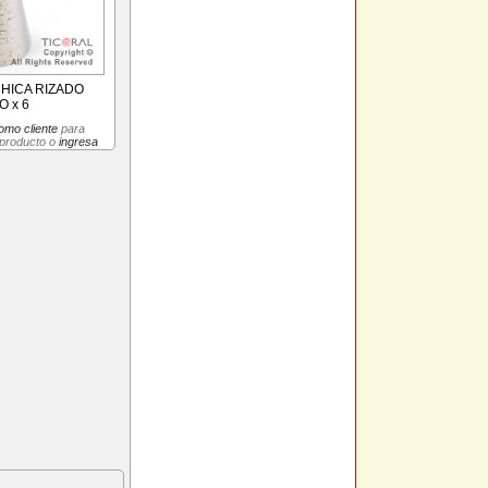
CHICA RIZADO
 x 6
omo cliente
para
 producto o
ingresa