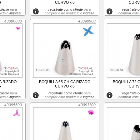
6
CURVO x 6
CURVO
liente
para
registrate como cliente
para
registrate c
ucto o
ingresa
comprar este producto o
ingresa
comprar este
43090800
43090900
A RIZADO
BOQUILLA 65 CHICA RIZADO
BOQUILLA 72 
6
CURVO x 6
CURVO
liente
para
registrate como cliente
para
registrate c
ucto o
ingresa
comprar este producto o
ingresa
comprar este
43095600
43091100