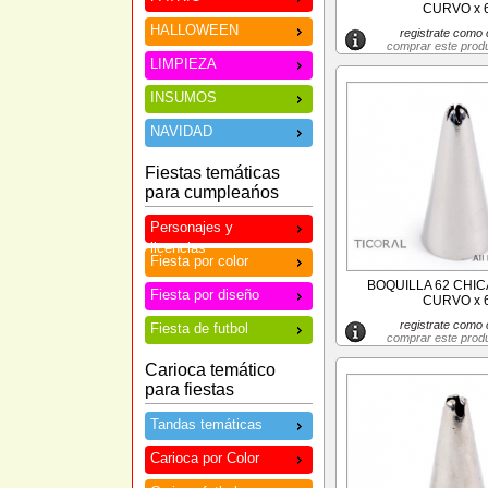
CURVO x 
HALLOWEEN
registrate como c
comprar este prod
LIMPIEZA
INSUMOS
NAVIDAD
Fiestas temáticas
para cumpleańos
Personajes y
licencias
Fiesta por color
BOQUILLA 62 CHIC
Fiesta por diseño
CURVO x 
registrate como c
Fiesta de futbol
comprar este prod
Carioca temático
para fiestas
Tandas temáticas
Carioca por Color