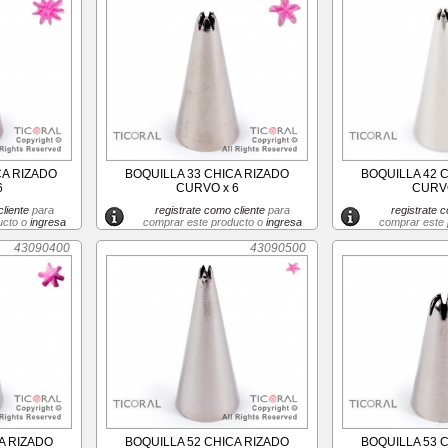
CA RIZADO
BOQUILLA 33 CHICA RIZADO
BOQUILLA 42 
6
CURVO x 6
CURVO
liente
para
registrate como cliente
para
registrate c
ucto o
ingresa
comprar este producto o
ingresa
comprar este
43090400
43090500
A RIZADO
BOQUILLA 52 CHICA RIZADO
BOQUILLA 53 