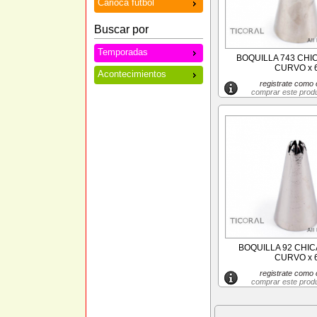
Carioca futbol
Buscar por
Temporadas
BOQUILLA 743 CHI
CURVO x 
Acontecimientos
registrate como c
comprar este prod
BOQUILLA 92 CHIC
CURVO x 
registrate como c
comprar este prod