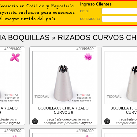
Ingreso Clientes
ecesario en Cotillón y Repostería.
email
orista exclusiva para comercios.
contraseña
El mayor surtido del país.
IA BOQUILLAS » RIZADOS CURVOS CH
43089400
43089500
CA RIZADO
BOQUILLA 03 CHICA RIZADO
BOQUILLA 13 
6
CURVO x 6
CURVO
liente
para
registrate como cliente
para
registrate c
ucto o
ingresa
comprar este producto o
ingresa
comprar este
43089700
43090200