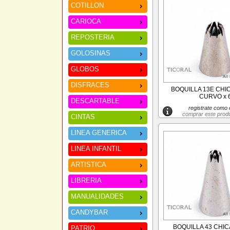
COTILLON
CARIOCA
REPOSTERIA
GOLOSINAS
GLOBOS
DISFRACES
BOQUILLA 13E CHI
CURVO x 
DESCARTABLE
registrate como c
comprar este prod
CINTAS
LINEA GENERICA
LINEA INFANTIL
ARTISTICA
LIBRERIA
MANUALIDADES
CANDYBAR
BOQUILLA 43 CHIC
PATRIO