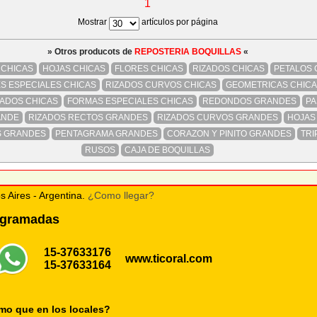
1
Mostrar
artículos por página
» Otros producots de
REPOSTERIA BOQUILLAS
«
CHICAS
HOJAS CHICAS
FLORES CHICAS
RIZADOS CHICAS
PETALOS 
S ESPECIALES CHICAS
RIZADOS CURVOS CHICAS
GEOMETRICAS CHIC
ADOS CHICAS
FORMAS ESPECIALES CHICAS
REDONDOS GRANDES
PA
ANDE
RIZADOS RECTOS GRANDES
RIZADOS CURVOS GRANDES
HOJAS
S GRANDES
PENTAGRAMA GRANDES
CORAZON Y PINITO GRANDES
TRI
RUSOS
CAJA DE BOQUILLAS
s Aires - Argentina.
¿Como llegar?
rogramadas
15-37633176
www.ticoral.com
15-37633164
smo que en los locales?