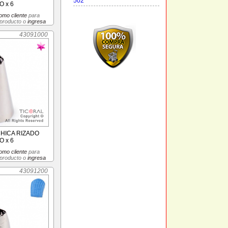
502
 x 6
omo cliente
para
 producto o
ingresa
43091000
CHICA RIZADO
 x 6
omo cliente
para
 producto o
ingresa
43091200