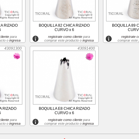
CA RIZADO
BOQUILLA 82 CHICA RIZADO
BOQUILLA 89 
6
CURVO x 6
CURVO
liente
para
registrate como cliente
para
registrate c
ucto o
ingresa
comprar este producto o
ingresa
comprar este
43091300
43091400
A RIZADO
BOQUILLA E8 CHICA RIZADO
6
CURVO x 6
liente
para
registrate como cliente
para
ucto o
ingresa
comprar este producto o
ingresa