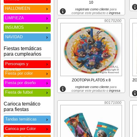
10
HALLOWEEN
registrate como cliente
para
comprar este producto o
ingresa
LIMPIEZA
90170200
INSUMOS
NAVIDAD
Fiestas temáticas
para cumpleańos
Personajes y
licencias
Fiesta por color
ZOOTOPIA PLATOS x 8
ZO
Fiesta por diseño
registrate como cliente
para
comprar este producto o
ingresa
Fiesta de futbol
90171000
Carioca temático
para fiestas
Tandas temáticas
Carioca por Color