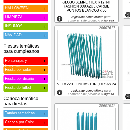
GLOBO SEMPERTEX R12 INF
FASHION 038 AZUL CARIBE
HALLOWEEN
PUNTOS BLANCOS x 50
LIMPIEZA
registrate como cliente
para
comprar este producto o
ingresa
INSUMOS
20607617
NAVIDAD
Fiestas temáticas
para cumpleańos
Personajes y
licencias
Fiesta por color
Fiesta por diseño
VELA 2201 FINITAS TURQUESA x 24
Fiesta de futbol
registrate como cliente
para
comprar este producto o
ingresa
Carioca temático
para fiestas
20607917
Tandas temáticas
Carioca por Color