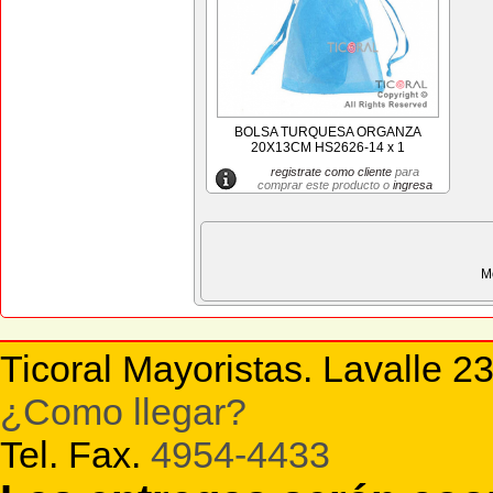
BOLSA TURQUESA ORGANZA
20X13CM HS2626-14 x 1
registrate como cliente
para
comprar este producto o
ingresa
M
Ticoral Mayoristas. Lavalle 2
¿Como llegar?
Tel. Fax.
4954-4433