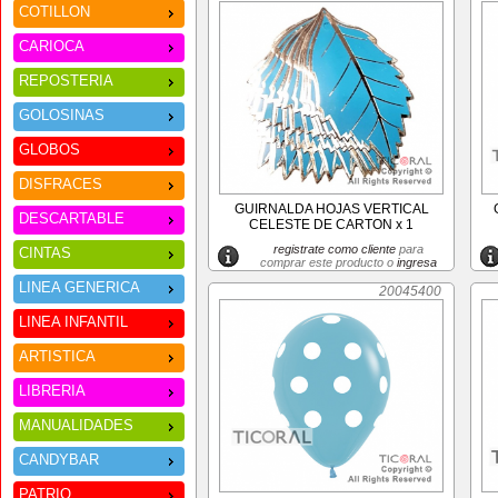
COTILLON
CARIOCA
REPOSTERIA
GOLOSINAS
GLOBOS
DISFRACES
GUIRNALDA HOJAS VERTICAL
DESCARTABLE
CELESTE DE CARTON x 1
registrate como cliente
para
CINTAS
comprar este producto o
ingresa
LINEA GENERICA
20045400
LINEA INFANTIL
ARTISTICA
LIBRERIA
MANUALIDADES
CANDYBAR
PATRIO