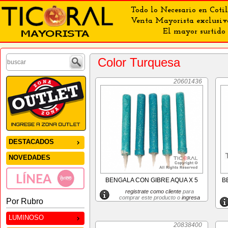
Todo lo Necesario en Cotil
Venta Mayorista exclusiv
El mayor surtido 
Color Turquesa
20601436
DESTACADOS
NOVEDADES
BENGALA CON GIBRE AQUA X 5
B
registrate como cliente
para
comprar este producto o
ingresa
Por Rubro
LUMINOSO
20838400