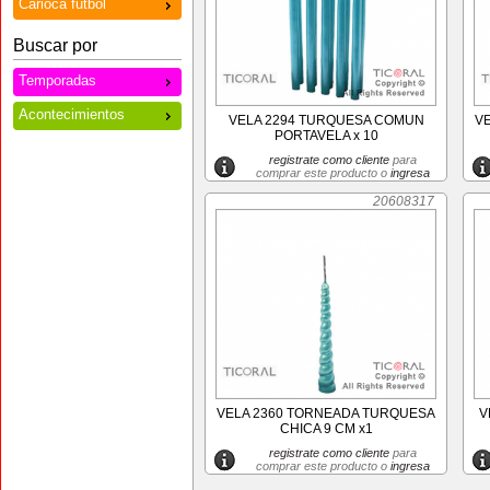
Carioca futbol
Buscar por
Temporadas
Acontecimientos
VELA 2294 TURQUESA COMUN
V
PORTAVELA x 10
registrate como cliente
para
comprar este producto o
ingresa
20608317
VELA 2360 TORNEADA TURQUESA
V
CHICA 9 CM x1
registrate como cliente
para
comprar este producto o
ingresa