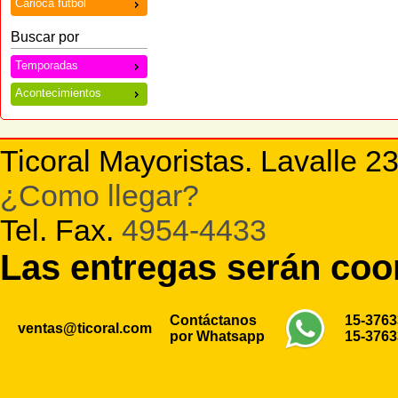
Carioca futbol
Buscar por
Temporadas
Acontecimientos
Ticoral Mayoristas. Lavalle 2
¿Como llegar?
Tel. Fax.
4954-4433
Las entregas serán co
Contáctanos
15-376
ventas@ticoral.com
por Whatsapp
15-376