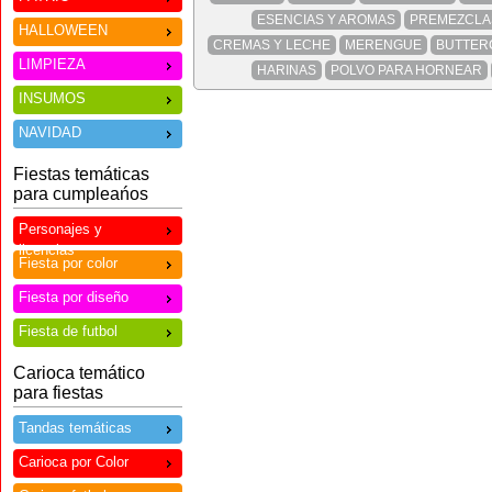
ESENCIAS Y AROMAS
PREMEZCLA
HALLOWEEN
CREMAS Y LECHE
MERENGUE
BUTTER
LIMPIEZA
HARINAS
POLVO PARA HORNEAR
INSUMOS
NAVIDAD
Fiestas temáticas
para cumpleańos
Personajes y
licencias
Fiesta por color
Fiesta por diseño
Fiesta de futbol
Carioca temático
para fiestas
Tandas temáticas
Carioca por Color