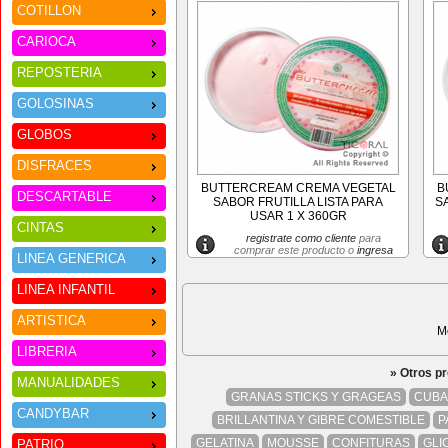
COTILLON
CARIOCA
REPOSTERIA
GOLOSINAS
GLOBOS
DISFRACES
BUTTERCREAM CREMA VEGETAL
B
DESCARTABLE
SABOR FRUTILLA LISTA PARA
S
USAR 1 X 360GR
CINTAS
registrate como cliente
para
comprar este producto o
ingresa
LINEA GENERICA
LINEA INFANTIL
ARTISTICA
M
LIBRERIA
» Otros p
MANUALIDADES
GRANAS STICKS Y GRAGEAS
CUBA
CANDYBAR
BRILLANTINA Y GIBRE COMESTIBLE
P
GELATINA
MOUSSE
CONFITURAS
GLI
PATRIO