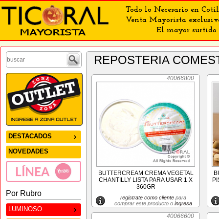
Todo lo Necesario en Cotil
Venta Mayorista exclusiv
El mayor surtido 
REPOSTERIA COMES
40066800
DESTACADOS
NOVEDADES
BUTTERCREAM CREMA VEGETAL
B
CHANTILLY LISTA PARA USAR 1 X
P
360GR
Por Rubro
registrate como cliente
para
comprar este producto o
ingresa
LUMINOSO
40066600