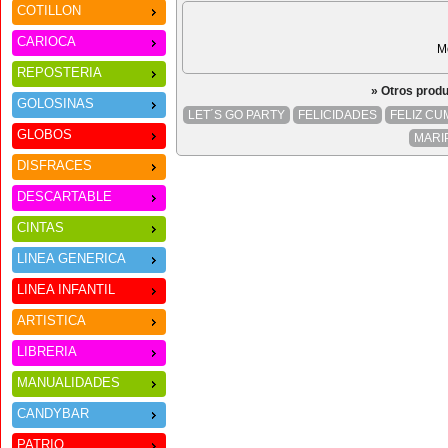
COTILLON
CARIOCA
M
REPOSTERIA
» Otros prod
GOLOSINAS
LET´S GO PARTY
FELICIDADES
FELIZ C
GLOBOS
MARI
DISFRACES
DESCARTABLE
CINTAS
LINEA GENERICA
LINEA INFANTIL
ARTISTICA
LIBRERIA
MANUALIDADES
CANDYBAR
PATRIO