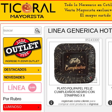
Todo lo Necesario en Cotil
Venta Mayorista exclusiv
El mayor surtido 
LINEA GENERICA HO
95143300
DESTACADOS
NOVEDADES
PLATO POLIPAPEL FELIZ
CUMPLEAÑOS NEGRO CON
STAMPING X 8
Por Rubro
registrate como cliente
para
comprar este producto o
ingresa
LUMINOSO