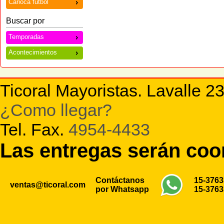
Carioca futbol
Buscar por
Temporadas
Acontecimientos
Ticoral Mayoristas. Lavalle 2
¿Como llegar?
Tel. Fax.
4954-4433
Las entregas serán co
Contáctanos
15-376
ventas@ticoral.com
por Whatsapp
15-376