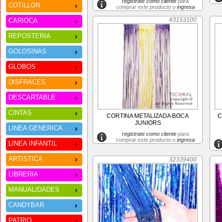
registrate como cliente
para
COTILLON
comprar este producto o
ingresa
43153100
CARIOCA
REPOSTERIA
GOLOSINAS
GLOBOS
DISFRACES
DESCARTABLE
CINTAS
CORTINA METALIZADA BOCA
C
JUNIORS
LINEA GENERICA
registrate como cliente
para
comprar este producto o
ingresa
LINEA INFANTIL
ARTISTICA
32339400
LIBRERIA
MANUALIDADES
CANDYBAR
PATRIO