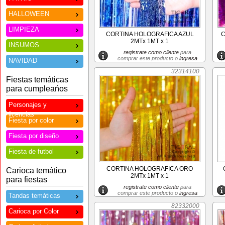
HALLOWEEN
LIMPIEZA
CORTINA HOLOGRAFICA AZUL
C
2MTx 1MT x 1
INSUMOS
registrate como cliente
para
comprar este producto o
ingresa
NAVIDAD
32314100
Fiestas temáticas
para cumpleańos
Personajes y
licencias
Fiesta por color
Fiesta por diseño
Fiesta de futbol
CORTINA HOLOGRAFICA ORO
Carioca temático
2MTx 1MT x 1
para fiestas
registrate como cliente
para
comprar este producto o
ingresa
Tandas temáticas
82332000
Carioca por Color