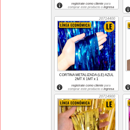
registrate como cliente
para
comprar este producto o
ingresa
20714400
CORTINA METALIZADA (LE) AZUL
2MT X 1MT x 1
registrate como cliente
para
comprar este producto o
ingresa
20714900