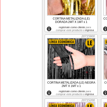
CORTINA METALIZADA (LE)
CO
DORADA 2MT X 1MT x 1
registrate como cliente
para
comprar este producto o
ingresa
20715900
CORTINA METALIZADA (LE) NEGRA
C
2MT X 1MT x 1
registrate como cliente
para
comprar este producto o
ingresa
20715200