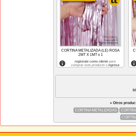
CORTINA METALIZADA (LE) ROSA
C
2MT X 1MT x 1
registrate como cliente
para
comprar este producto o
ingresa
M
» Otros produc
CORTINA METALIZADAS
CORTIN
CORTIN