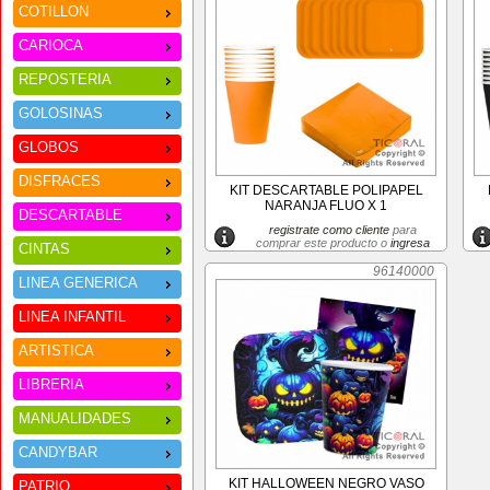
COTILLON
CARIOCA
REPOSTERIA
GOLOSINAS
GLOBOS
DISFRACES
KIT DESCARTABLE POLIPAPEL
NARANJA FLUO X 1
DESCARTABLE
registrate como cliente
para
comprar este producto o
ingresa
CINTAS
96140000
LINEA GENERICA
LINEA INFANTIL
ARTISTICA
LIBRERIA
MANUALIDADES
CANDYBAR
KIT HALLOWEEN NEGRO VASO
PATRIO