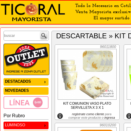
Todo lo Necesario en Cotil
Venta Mayorista exclusiv
El mayor surtido 
DESCARTABLE » KIT
96011800
DESTACADOS
NOVEDADES
KIT COMUNION VASO PLATO
SERVILLETA X 3 X 1
registrate como cliente
para
Por Rubro
comprar este producto o
ingresa
LUMINOSO
96010200