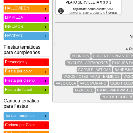
PLATO SERVILLETA X 3 X 1
HALLOWEEN
registrate como cliente
para
comprar este producto o
ingresa
LIMPIEZA
INSUMOS
NAVIDAD
M
Fiestas temáticas
» O
para cumpleańos
BLONDAS
CUBIERTOS PLASTICO
Personajes y
PINCHES - AGITADORES
PINCHES P
licencias
COPAS PLASTICAS
BANDEJA
Fiesta por color
VASOS POTES TAPAS TERMICOS
VASO
Fiesta por diseño
VASO COLA
VASO MURANO
VASO TRAGO
Fiesta de futbol
TAZA CAFE
CAJAS PARA PASTEL
PLATOS POLIPAP
Carioca temático
para fiestas
Tandas temáticas
Carioca por Color