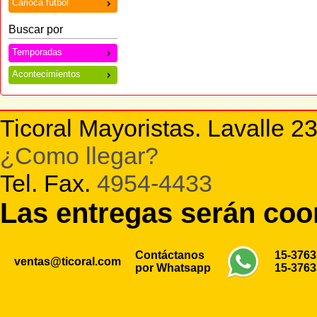
Carioca futbol
Buscar por
Temporadas
Acontecimientos
Ticoral Mayoristas. Lavalle 2
¿Como llegar?
Tel. Fax.
4954-4433
Las entregas serán co
Contáctanos
15-376
ventas@ticoral.com
por Whatsapp
15-376