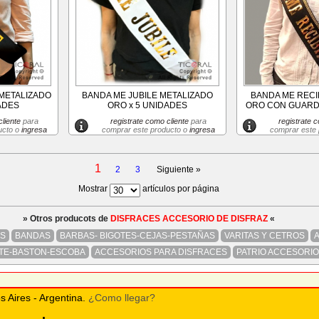
METALIZADO
BANDA ME JUBILE METALIZADO
BANDA ME RECI
ADES
ORO x 5 UNIDADES
ORO CON GUARDA
liente
para
registrate como cliente
para
registrate c
ucto o
ingresa
comprar este producto o
ingresa
comprar este
1
2
3
Siguiente »
Mostrar
artículos por página
» Otros producots de
DISFRACES ACCESORIO DE DISFRAZ
«
S
BANDAS
BARBAS- BIGOTES-CEJAS-PESTAÑAS
VARITAS Y CETROS
TE-BASTON-ESCOBA
ACCESORIOS PARA DISFRACES
PATRIO ACCESORIO
s Aires - Argentina.
¿Como llegar?