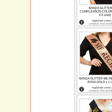
BANDA GLITTER
CUMPLEAÑOS COLOR
X 6 unid)
registrate como c
comprar este prod
BANDA GLITTER ME R
ROSA GOLD x 1 
registrate como c
comprar este prod