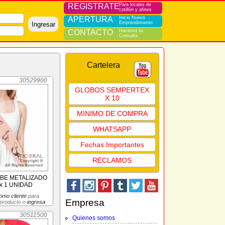
REGISTRATE
Para locales de
cotillón y afines
APERTURA
Inicio Nuevo
Emprendimiento
Ingresar
CONTACTO
Hacenos tu
Consulta
Cartelera
30529900
GLOBOS SEMPERTEX
X 10
MINIMO DE COMPRA
WHATSAPP
Fechas Importantes
RECLAMOS
 BE METALIZADO
x 1 UNIDAD
omo cliente
para
Empresa
 producto o
ingresa
30511500
Quienes somos