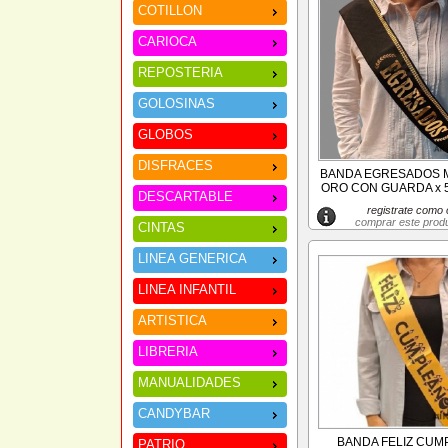
COTILLON
CARIOCA
REPOSTERIA
GOLOSINAS
GLOBOS
DISFRACES
BANDA EGRESADOS 
ORO CON GUARDA x 
DESCARTABLE
registrate como c
comprar este prod
CINTAS
LINEA GENERICA
LINEA INFANTIL
ARTISTICA
LIBRERIA
MANUALIDADES
CANDYBAR
BANDA FELIZ CU
PATRIO