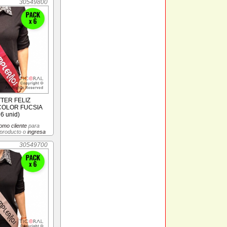
30549800
TER FELIZ
OLOR FUCSIA
6 unid)
omo cliente
para
 producto o
ingresa
30549700