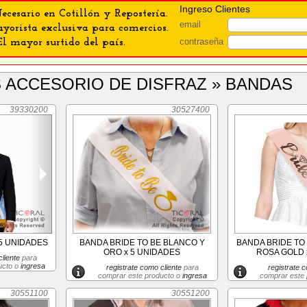
Ingreso Clientes
ecesario en Cotillón y Repostería.
email
orista exclusiva para comercios.
contraseña
El mayor surtido del país.
S ACCESORIO DE DISFRAZ » BANDAS
39330200
30527400
5 UNIDADES
BANDA BRIDE TO BE BLANCO Y
BANDA BRIDE TO
ORO x 5 UNIDADES
ROSA GOLD 
liente
para
ucto o
ingresa
registrate como cliente
para
registrate c
comprar este producto o
ingresa
comprar este
30551100
30551200