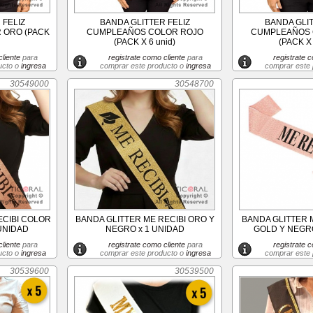
 FELIZ
BANDA GLITTER FELIZ
BANDA GLIT
 ORO (PACK
CUMPLEAÑOS COLOR ROJO
CUMPLEAÑOS 
(PACK X 6 unid)
(PACK X 
liente
para
registrate como cliente
para
registrate c
ucto o
ingresa
comprar este producto o
ingresa
comprar este
30549000
30548700
ECIBI COLOR
BANDA GLITTER ME RECIBI ORO Y
BANDA GLITTER 
UNIDAD
NEGRO x 1 UNIDAD
GOLD Y NEGRO
liente
para
registrate como cliente
para
registrate c
ucto o
ingresa
comprar este producto o
ingresa
comprar este
30539600
30539500