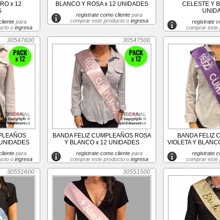
RO x 12
BLANCO Y ROSA x 12 UNIDADES
CELESTE Y B
S
UNID
registrate como cliente
para
comprar este producto o
ingresa
liente
para
registrate c
ucto o
ingresa
comprar este
30547600
30547500
MPLEAÑOS
BANDA FELIZ CUMPLEAÑOS ROSA
BANDA FELIZ
 UNIDADES
Y BLANCO x 12 UNIDADES
VIOLETA Y BLANC
liente
para
registrate como cliente
para
registrate c
ucto o
ingresa
comprar este producto o
ingresa
comprar este
30551600
30551500