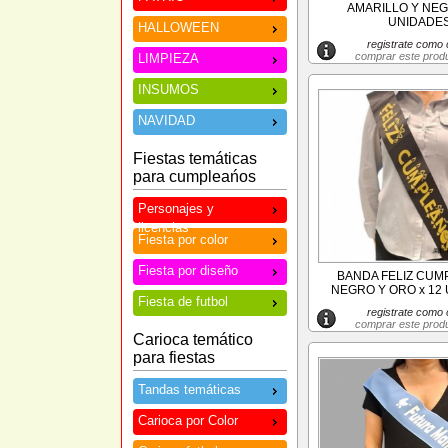
AMARILLO Y NEG
UNIDADE
HALLOWEEN
registrate como c
comprar este prod
LIMPIEZA
INSUMOS
NAVIDAD
Fiestas temáticas
para cumpleańos
Personajes y
licencias
Fiesta por color
Fiesta por diseño
BANDA FELIZ CU
NEGRO Y ORO x 12
Fiesta de futbol
registrate como c
comprar este prod
Carioca temático
para fiestas
Tandas temáticas
Carioca por Color