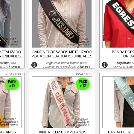
METALIZADO
BANDA EGRESADOS METALIZADO
BANDA EGRE
5 UNIDADES
PLATA CON GUARDA x 5 UNIDADES
UNID
liente
para
registrate como cliente
para
registrate c
ucto o
ingresa
comprar este producto o
ingresa
comprar este
30547400
30547100
MPLEAÑOS
BANDA FELIZ CUMPLEAÑOS
BANDA FELIZ