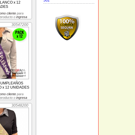
502
LANCO x 12
ADES
omo cliente
para
 producto o
ingresa
30547200
 CUMPLEAÑOS
O x 12 UNIDADES
omo cliente
para
 producto o
ingresa
30548200