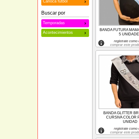
Carioca futbol
Buscar por
Temporadas
BANDA FUTURA MAMA
Acontecimientos
5 UNIDAD
registrate como c
comprar este prod
BANDA GLITTER BR
CURSIVA COLOR P
UNIDAD
registrate como c
comprar este prod