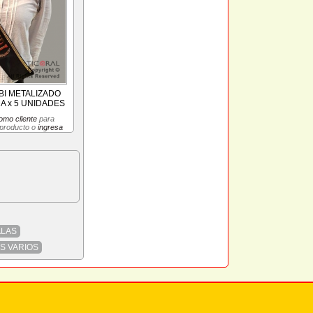
BI METALIZADO
 x 5 UNIDADES
omo cliente
para
 producto o
ingresa
ALAS
S VARIOS