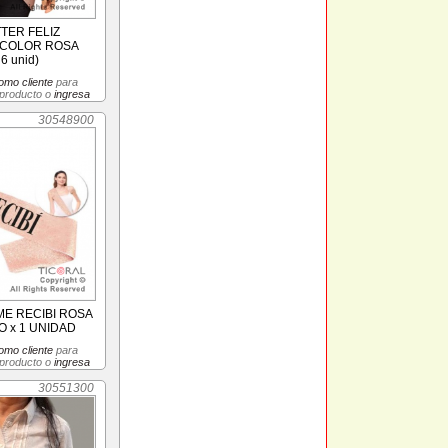
TER FELIZ
COLOR ROSA
6 unid)
omo cliente
para
 producto o
ingresa
30548900
ME RECIBI ROSA
 x 1 UNIDAD
omo cliente
para
 producto o
ingresa
30551300