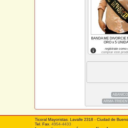
BANDA ME DIVORCIE 
ORO x 5 UNID
registrate como c
comprar este prod
ABANICO
ARMA-TRIDEN
Ticoral Mayoristas. Lavalle 2318 - Ciudad de Bueno
Tel. Fax.
4954-4433