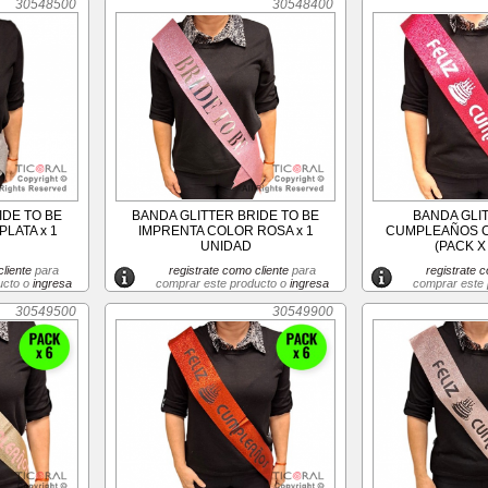
30548500
30548400
IDE TO BE
BANDA GLITTER BRIDE TO BE
BANDA GLIT
LATA x 1
IMPRENTA COLOR ROSA x 1
CUMPLEAÑOS C
UNIDAD
(PACK X 
liente
para
registrate como cliente
para
registrate c
ucto o
ingresa
comprar este producto o
ingresa
comprar este
30549500
30549900