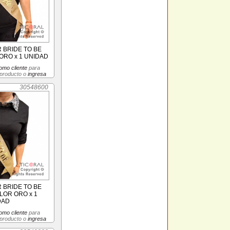
 BRIDE TO BE
ORO x 1 UNIDAD
omo cliente
para
 producto o
ingresa
30548600
 BRIDE TO BE
LOR ORO x 1
DAD
omo cliente
para
 producto o
ingresa