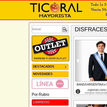
Todo lo N
Venta May
DISFRACE
DESTACADOS
NOVEDADES
BANDA ARGENTINA x 
registrate como c
comprar este prod
Por Rubro
LUMINOSO