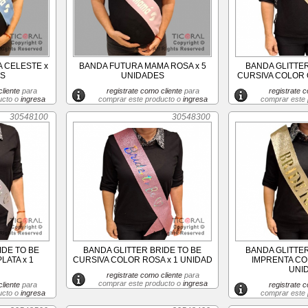
 CELESTE x
BANDA FUTURA MAMA ROSA x 5
BANDA GLITTER
ES
UNIDADES
CURSIVA COLOR 
liente
para
registrate como cliente
para
registrate c
ucto o
ingresa
comprar este producto o
ingresa
comprar este
30548100
30548300
IDE TO BE
BANDA GLITTER BRIDE TO BE
BANDA GLITTER
LATA x 1
CURSIVA COLOR ROSA x 1 UNIDAD
IMPRENTA CO
UNI
registrate como cliente
para
comprar este producto o
ingresa
liente
para
registrate c
ucto o
ingresa
comprar este