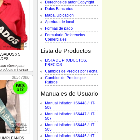
Derechos de autor Copyright
Datos Bancarios
Mapa, Ubicacion
Apertura de local
Formas de pago
Formulario Referencias
Comerciales
Lista de Productos
SADOS x 5
ADES
LISTA DE PRODUCTOS,
PRECIOS
omo cliente
para
 producto o
ingresa
Cambios de Precios por Fecha
30547300
Cambios de Precios por
Rubros
Manuales de Usuario
Manual Inflador HS6448 / HT-
508
Manual Inflador HS6447 / HT-
507
Manual Inflador HS6446 / HT-
505
Manual Inflador HS6445 / HT-
 CUMPLEAÑOS