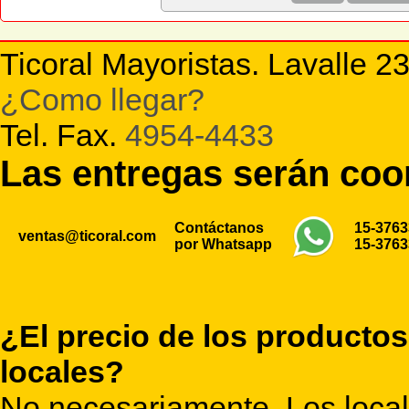
Ticoral Mayoristas. Lavalle 2
¿Como llegar?
Tel. Fax.
4954-4433
Las entregas serán co
Contáctanos
15-376
ventas@ticoral.com
por Whatsapp
15-376
¿El precio de los productos
locales?
No necesariamente. Los locale