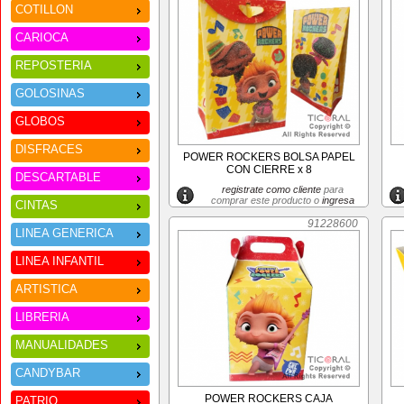
COTILLON
CARIOCA
REPOSTERIA
GOLOSINAS
GLOBOS
DISFRACES
POWER ROCKERS BOLSA PAPEL
CON CIERRE x 8
DESCARTABLE
registrate como cliente
para
comprar este producto o
ingresa
CINTAS
91228600
LINEA GENERICA
LINEA INFANTIL
ARTISTICA
LIBRERIA
MANUALIDADES
CANDYBAR
POWER ROCKERS CAJA
PATRIO