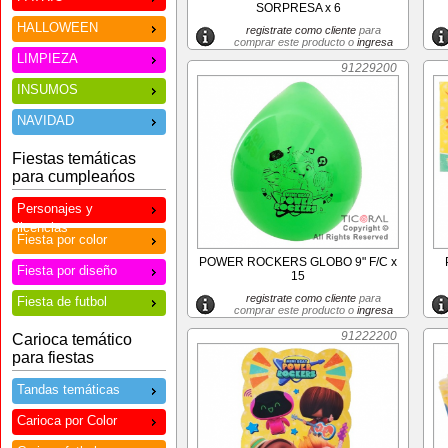
SORPRESA x 6
HALLOWEEN
registrate como cliente
para
comprar este producto o
ingresa
LIMPIEZA
91229200
INSUMOS
NAVIDAD
Fiestas temáticas
para cumpleańos
Personajes y
licencias
Fiesta por color
POWER ROCKERS GLOBO 9" F/C x
Fiesta por diseño
15
registrate como cliente
para
Fiesta de futbol
comprar este producto o
ingresa
91222200
Carioca temático
para fiestas
Tandas temáticas
Carioca por Color