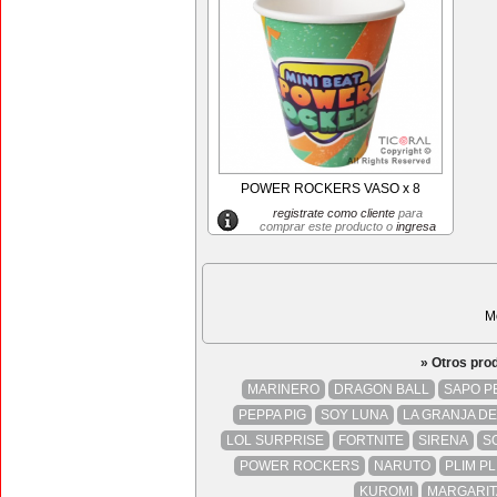
POWER ROCKERS VASO x 8
registrate como cliente
para
comprar este producto o
ingresa
M
» Otros pro
MARINERO
DRAGON BALL
SAPO P
PEPPA PIG
SOY LUNA
LA GRANJA D
LOL SURPRISE
FORTNITE
SIRENA
S
POWER ROCKERS
NARUTO
PLIM PL
KUROMI
MARGARIT