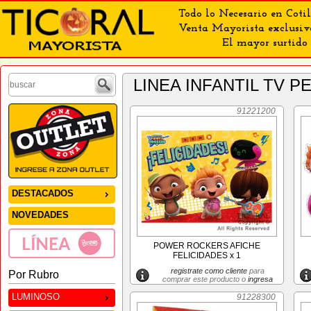
Todo lo Necesario en Cotil
Venta Mayorista exclusiv
El mayor surtido 
LINEA INFANTIL TV
91221200
DESTACADOS
NOVEDADES
POWER ROCKERS AFICHE
FELICIDADES x 1
registrate como cliente
para
Por Rubro
comprar este producto o
ingresa
LUMINOSO
91228300