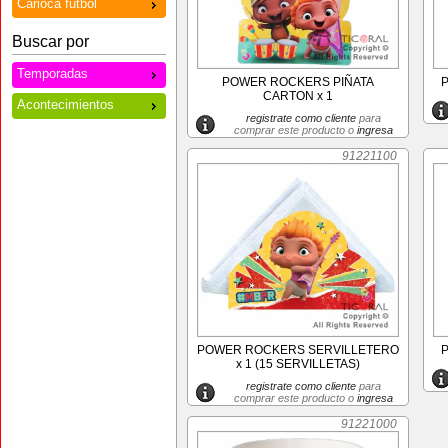
Carioca futbol
Buscar por
Temporadas
POWER ROCKERS PIÑATA
P
CARTON x 1
Acontecimientos
registrate como cliente
para
comprar este producto o
ingresa
91221100
POWER ROCKERS SERVILLETERO
P
x 1 (15 SERVILLETAS)
registrate como cliente
para
comprar este producto o
ingresa
91221000