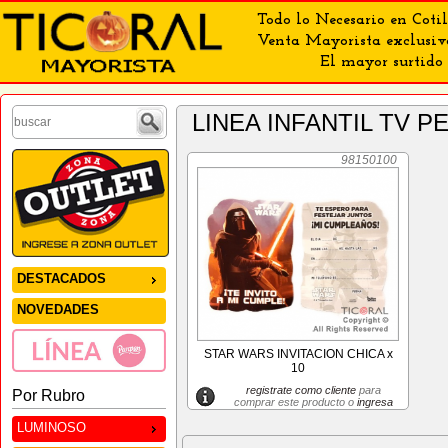
Todo lo Necesario en Cotil
Venta Mayorista exclusiv
El mayor surtido 
LINEA INFANTIL TV 
98150100
DESTACADOS
NOVEDADES
STAR WARS INVITACION CHICA x
10
registrate como cliente
para
Por Rubro
comprar este producto o
ingresa
LUMINOSO