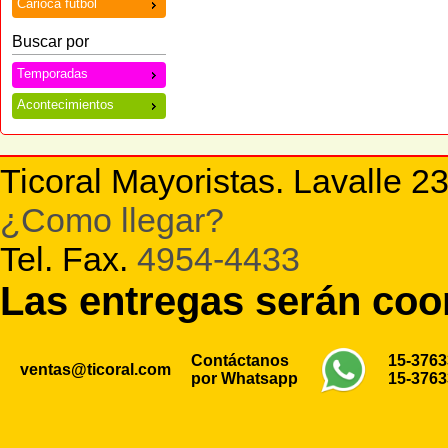
Carioca futbol
Buscar por
Temporadas
Acontecimientos
Ticoral Mayoristas. Lavalle 2
¿Como llegar?
Tel. Fax.
4954-4433
Las entregas serán co
Contáctanos
15-376
ventas@ticoral.com
por Whatsapp
15-376