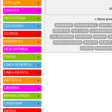
COTILLON
M
CARIOCA
REPOSTERIA
» Otros pro
MARINERO
DRAGON BALL
SAPO P
GOLOSINAS
PEPPA PIG
SOY LUNA
LA GRANJA D
GLOBOS
LOL SURPRISE
FORTNITE
SIRENA
S
DISFRACES
POWER ROCKERS
NARUTO
PLIM PL
KUROMI
MARGARIT
DESCARTABLE
CINTAS
LINEA GENERICA
LINEA INFANTIL
ARTISTICA
LIBRERIA
MANUALIDADES
CANDYBAR
PATRIO