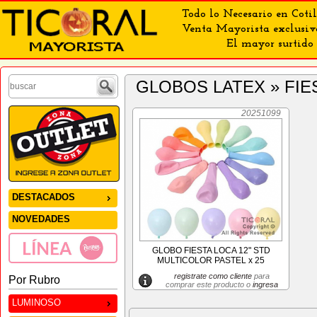
Todo lo Necesario en Cotil
Venta Mayorista exclusiv
El mayor surtido 
GLOBOS LATEX » FIE
20251099
DESTACADOS
NOVEDADES
GLOBO FIESTA LOCA 12" STD
MULTICOLOR PASTEL x 25
registrate como cliente
para
Por Rubro
comprar este producto o
ingresa
LUMINOSO