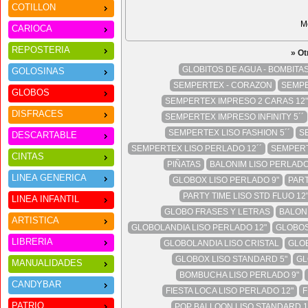
COTILLON
M
CARIOCA
REPOSTERIA
» Ot
GLOBITOS DE AGUA - BOMBITA
GOLOSINAS
SEMPERTEX - CORAZON
SEMPE
GLOBOS
SEMPERTEX IMPRESO 2 CARAS 12"
DISFRACES
SEMPERTEX IMPRESO INFINITY 5´´
SEMPERTEX LISO FASHION 5´´
S
DESCARTABLE
SEMPERTEX LISO PERLADO 12´´
SEMPERT
CINTAS
PIÑATAS
BALONIM LISO PERLADO
LINEA GENERICA
GLOBOX LISO PERLADO 9"
PART
PARTY TIME LISO STD FLUO 12
LINEA INFANTIL
GLOBO FRASES Y LETRAS
BALONI
ARTISTICA
GLOBOLANDIA LISO PERLADO 12"
GLOBO
LIBRERIA
GLOBOLANDIA LISO CRISTAL
GLOB
GLOBOX LISO STANDARD 5"
GL
MANUALIDADES
BOMBUCHA LISO PERLADO 9"
CANDYBAR
FIESTA LOCA LISO PERLADO 12"
F
PATRIO
POP BALLOON LISO STANDARD 1