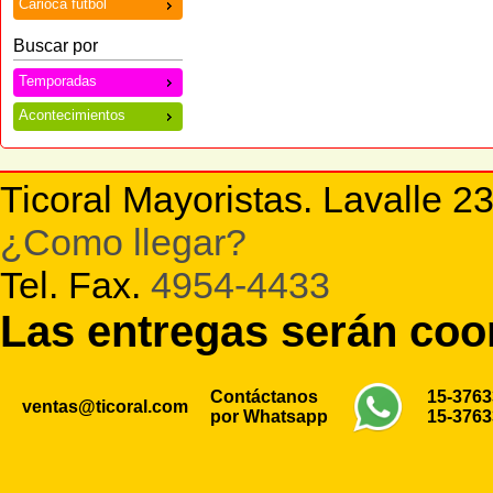
Carioca futbol
Buscar por
Temporadas
Acontecimientos
Ticoral Mayoristas. Lavalle 2
¿Como llegar?
Tel. Fax.
4954-4433
Las entregas serán co
Contáctanos
15-376
ventas@ticoral.com
por Whatsapp
15-376