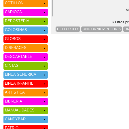
COTILLON
M
CARIOCA
REPOSTERIA
» Otros p
HELLO KITTY
UNICORNIO ARCO IRIS
UN
GOLOSINAS
GLOBOS
DISFRACES
DESCARTABLE
CINTAS
LINEA GENERICA
LINEA INFANTIL
ARTISTICA
LIBRERIA
MANUALIDADES
CANDYBAR
PATRIO