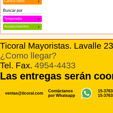
Carioca futbol
Buscar por
Temporadas
Acontecimientos
Ticoral Mayoristas. Lavalle 2
¿Como llegar?
Tel. Fax.
4954-4433
Las entregas serán co
Contáctanos
15-376
ventas@ticoral.com
por Whatsapp
15-376