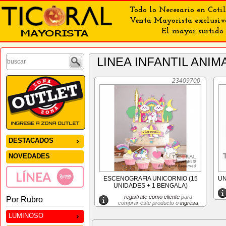
Todo lo Necesario en Cotil
Venta Mayorista exclusiv
El mayor surtido 
LINEA INFANTIL ANI
23409700
DESTACADOS
NOVEDADES
ESCENOGRAFIA UNICORNIO (15
UN
UNIDADES + 1 BENGALA)
registrate como cliente
para
Por Rubro
comprar este producto o
ingresa
LUMINOSO