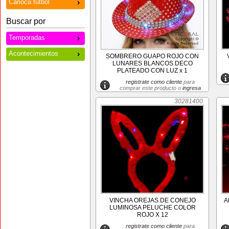
Carioca futbol
Buscar por
Temporadas
Acontecimientos
SOMBRERO GUAPO ROJO CON
LUNARES BLANCOS DECO
PLATEADO CON LUZ x 1
registrate como cliente
para
comprar este producto o
ingresa
30281400
VINCHA OREJAS DE CONEJO
A
LUMINOSA PELUCHE COLOR
ROJO X 12
registrate como cliente
para