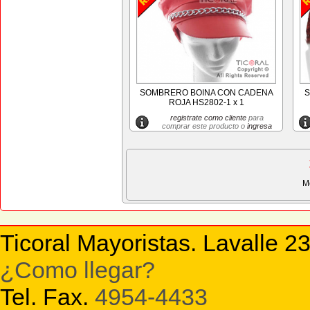
SOMBRERO BOINA CON CADENA
S
ROJA HS2802-1 x 1
registrate como cliente
para
comprar este producto o
ingresa
M
Ticoral Mayoristas. Lavalle 2
¿Como llegar?
Tel. Fax.
4954-4433