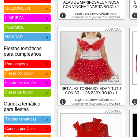
ALAS DE MARIPOSA LUMINOSA
S
CON VINCHA Y VARITA ROJO x 1
C
HALLOWEEN
registrate como cliente
para
comprar este producto o
ingresa
LIMPIEZA
INSUMOS
30697200
NAVIDAD
Fiestas temáticas
para cumpleańos
Personajes y
licencias
Fiesta por color
Fiesta por diseño
SET ALAS TORNASOLADA Y TUTU
Fiesta de futbol
CON BRILLOS BABY ROJO x 1
registrate como cliente
para
Carioca temático
comprar este producto o
ingresa
para fiestas
30557000
Tandas temáticas
Carioca por Color