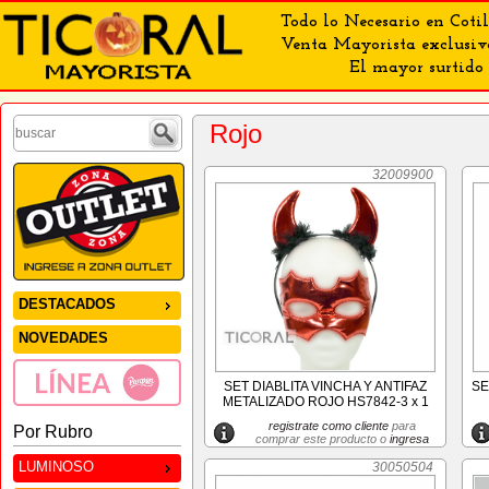
Todo lo Necesario en Cotil
Venta Mayorista exclusiv
El mayor surtido 
Rojo
32009900
DESTACADOS
NOVEDADES
SET DIABLITA VINCHA Y ANTIFAZ
SE
METALIZADO ROJO HS7842-3 x 1
registrate como cliente
para
Por Rubro
comprar este producto o
ingresa
LUMINOSO
30050504