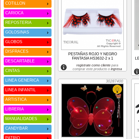
COTILLON
CARIOCA
REPOSTERIA
GOLOSINAS
GLOBOS
DISFRACES
PESTAÑAS ROJO Y NEGRO
FANTASIA HS3632-2 x 1
L
DESCARTABLE
registrate como cliente
para
comprar este producto o
ingresa
CINTAS
LINEA GENERICA
30287400
LINEA INFANTIL
ARTISTICA
LIBRERIA
MANUALIDADES
CANDYBAR
PATRIO