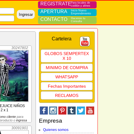
REGISTRATE
Para locales de
cotillón y afines
APERTURA
Inicio Nuevo
Emprendimiento
Ingresar
CONTACTO
Hacenos tu
Consulta
Cartelera
30247802
GLOBOS SEMPERTEX
X 10
MINIMO DE COMPRA
WHATSAPP
Fechas Importantes
RECLAMOS
EJUICE NIÑOS
2 x 1
omo cliente
para
Empresa
 producto o
ingresa
30091901
Quienes somos