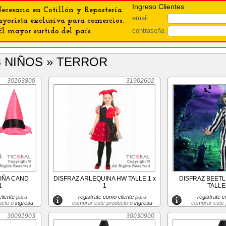
Ingreso Clientes
ecesario en Cotillón y Repostería.
email
orista exclusiva para comercios.
contraseña
El mayor surtido del país.
S NIÑOS » TERROR
30163800
31902602
NIÑA CAND
DISFRAZ ARLEQUINA HW TALLE 1 x
DISFRAZ BEETL
1
1
TALLE 
liente
para
registrate como cliente
para
registrate c
ucto o
ingresa
comprar este producto o
ingresa
comprar este
30091903
30030900