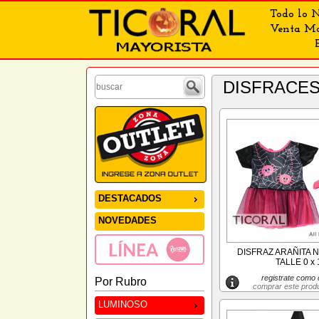
Todo lo N
Venta May
DISFRACE
DESTACADOS
NOVEDADES
DISFRAZ ARAÑITA 
TALLE 0 x 
registrate como c
Por Rubro
comprar este prod
LUMINOSO