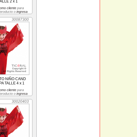
ALLE 2 x 1
omo cliente
para
 producto o
ingresa
30087300
ITO NIÑO CAND
A TALLE 4 x 1
omo cliente
para
 producto o
ingresa
30020403