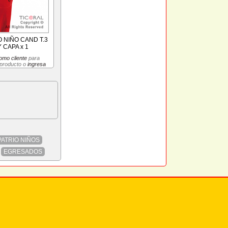
O NIÑO CAND T.3
 CAPA x 1
omo cliente
para
 producto o
ingresa
PATRIO NIÑOS
EGRESADOS