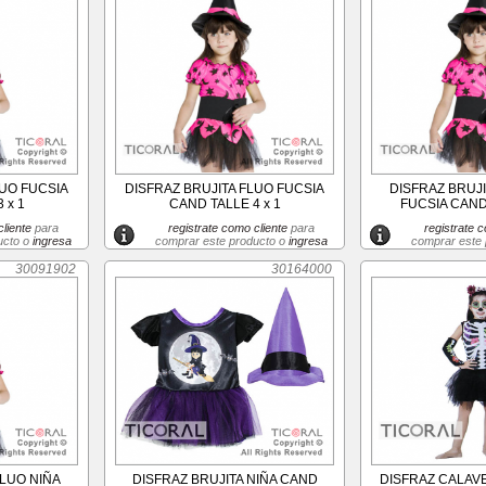
LUO FUCSIA
DISFRAZ BRUJITA FLUO FUCSIA
DISFRAZ BRUJI
 x 1
CAND TALLE 4 x 1
FUCSIA CAND 
liente
para
registrate como cliente
para
registrate c
ucto o
ingresa
comprar este producto o
ingresa
comprar este
30091902
30164000
FLUO NIÑA
DISFRAZ BRUJITA NIÑA CAND
DISFRAZ CALAV