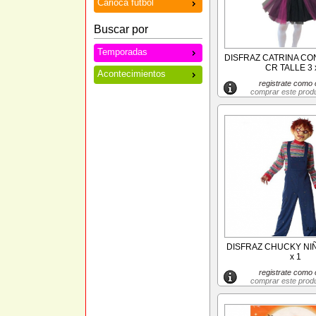
Carioca futbol
Buscar por
Temporadas
DISFRAZ CATRINA CO
CR TALLE 3 
Acontecimientos
registrate como c
comprar este prod
DISFRAZ CHUCKY NIÑ
x 1
registrate como c
comprar este prod