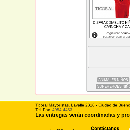
DISFRAZ DIABLITO NI
C/VINCHA Y CAP
registrate como c
comprar este prod
ANIMALES NIÑOS
SUPEHEROES NIÑ
Ticoral Mayoristas. Lavalle 2318 - Ciudad de Bueno
Tel. Fax.
4954-4433
Las entregas serán coordinadas y p
Contáctanos