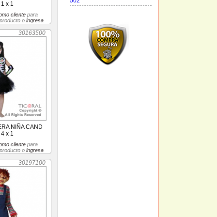
502
1 x 1
omo cliente
para
 producto o
ingresa
30163500
ERA NIÑA CAND
4 x 1
omo cliente
para
 producto o
ingresa
30197100