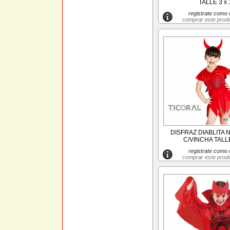
TALLE 3 x 
registrate como c
comprar este prod
DISFRAZ DIABLITA 
C/VINCHA TALLE
registrate como c
comprar este prod