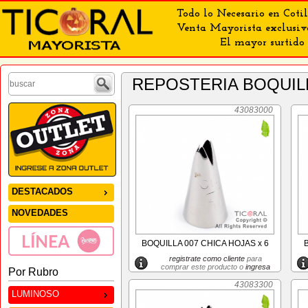
Todo lo Necesario en Cotil
Venta Mayorista exclusiv
El mayor surtido 
REPOSTERIA BOQUIL
43083000
DESTACADOS
NOVEDADES
BOQUILLA 007 CHICA HOJAS x 6
registrate como cliente
para
comprar este producto o
ingresa
Por Rubro
43083300
LUMINOSO