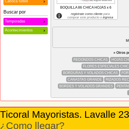
Carioca futbol
BOQUILLA 86 CHICA HOJAS x 6
Buscar por
registrate como cliente
para
comprar este producto o
ingresa
Temporadas
Acontecimientos
M
» Otros 
REDONDOS CHICAS
HOJAS CH
FLORES ESPECIALES CHI
BORDURAS Y VOLADOS CHICAS
FOR
CANASTAS GRANDE
RIZADOS RE
BORDES Y VOLADOS GRANDES
PENTA
Ticoral Mayoristas. Lavalle 2
¿Como llegar?