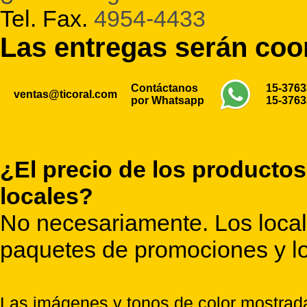
Tel. Fax.
4954-4433
Las entregas serán co
Contáctanos
15-376
ventas@ticoral.com
por Whatsapp
15-376
¿El precio de los productos
locales?
No necesariamente. Los locale
paquetes de promociones y lo
Las imágenes y tonos de color mostrada