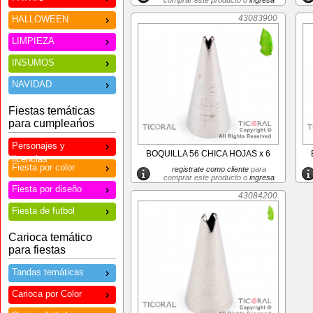
comprar este producto o
ingresa
43083900
HALLOWEEN
LIMPIEZA
INSUMOS
NAVIDAD
Fiestas temáticas
para cumpleańos
Personajes y
BOQUILLA 56 CHICA HOJAS x 6
licencias
Fiesta por color
registrate como cliente
para
comprar este producto o
ingresa
Fiesta por diseño
43084200
Fiesta de futbol
Carioca temático
para fiestas
Tandas temáticas
Carioca por Color