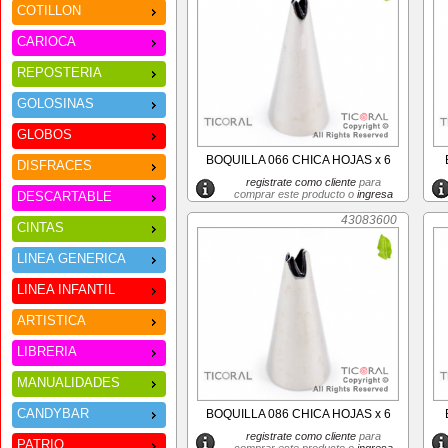
COTILLON
CARIOCA
REPOSTERIA
GOLOSINAS
GLOBOS
BOQUILLA 066 CHICA HOJAS x 6
DISFRACES
registrate como cliente
para
comprar este producto o
ingresa
DESCARTABLE
43083600
CINTAS
LINEA GENERICA
LINEA INFANTIL
ARTISTICA
LIBRERIA
MANUALIDADES
CANDYBAR
BOQUILLA 086 CHICA HOJAS x 6
registrate como cliente
para
PATRIO