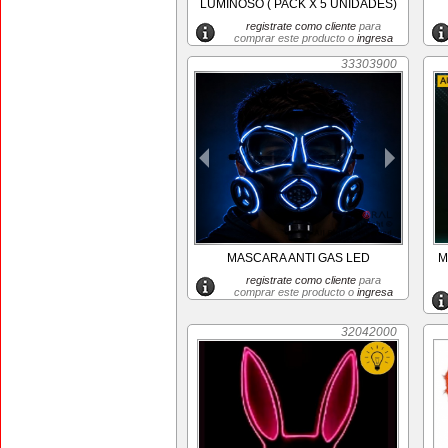
LUMINOSO ( PACK X 5 UNIDADES)
registrate como cliente
para
comprar este producto o
ingresa
33303900
MASCARA ANTI GAS LED
M
registrate como cliente
para
comprar este producto o
ingresa
32042000