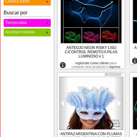
Carioca futbol
Buscar por
Temporadas
Acontecimientos
ANTEOJO NEON RISKY LISO
A
C/CONTROL REMOTO A PILAS
LUMINOSO x 1
registrate como cliente
para
comprar este producto o
ingresa
30355000
ANTIFAZ ARGENTINA CON PLUMAS