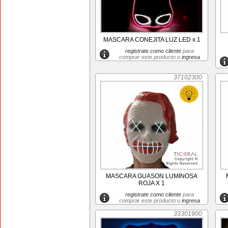
MASCARA CONEJITA LUZ LED x 1
registrate como cliente
para
comprar este producto o
ingresa
37102300
MASCARA GUASON LUMINOSA
ROJA X 1
registrate como cliente
para
comprar este producto o
ingresa
33301900