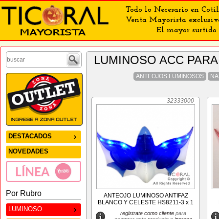
Todo lo Necesario en Cotil
Venta Mayorista exclusiv
El mayor surtido 
LUMINOSO ACC PARA
ANTEOJOS LUMINOSOS
NA
32333000
DESTACADOS
NOVEDADES
Por Rubro
ANTEOJO LUMINOSO ANTIFAZ
BLANCO Y CELESTE HS8211-3 x 1
LUMINOSO
registrate como cliente
para