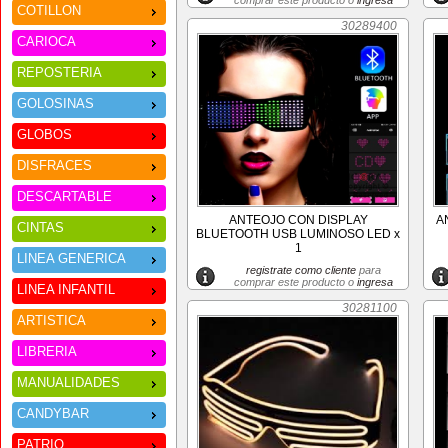
comprar este producto o
ingresa
COTILLON
30289400
CARIOCA
REPOSTERIA
GOLOSINAS
GLOBOS
DISFRACES
DESCARTABLE
ANTEOJO CON DISPLAY
A
CINTAS
BLUETOOTH USB LUMINOSO LED x
1
LINEA GENERICA
registrate como cliente
para
comprar este producto o
ingresa
LINEA INFANTIL
30281100
ARTISTICA
LIBRERIA
MANUALIDADES
CANDYBAR
PATRIO