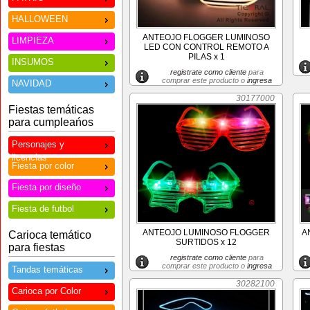
HALLOWEEN
ANTEOJO FLOGGER LUMINOSO
LIMPIEZA
LED CON CONTROL REMOTO A
PILAS x 1
INSUMOS
registrate como cliente
para
comprar este producto o
ingresa
NAVIDAD
30177000
Fiestas temáticas
para cumpleańos
Personajes y
licencias
Fiesta por color
Fiesta por diseño
Fiesta de futbol
ANTEOJO LUMINOSO FLOGGER
A
Carioca temático
SURTIDOS x 12
para fiestas
registrate como cliente
para
comprar este producto o
ingresa
Tandas temáticas
30282100
Carioca por Color