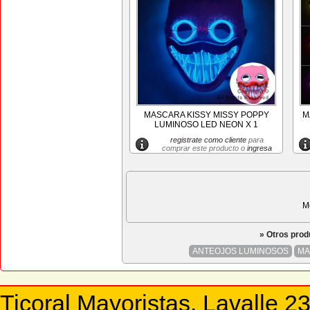
MASCARA KISSY MISSY POPPY
M
LUMINOSO LED NEON X 1
registrate como cliente
para
comprar este producto o
ingresa
M
» Otros pro
ANTEOJOS LUMINOSOS
MA
Ticoral Mayoristas. Lavalle 2