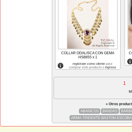
COLLAR ODALISCA CON GEMA
C
HS8855 x 1
registrate como cliente
para
comprar este producto o
ingresa
1
M
» Otros produc
ABANICOS
BANDAS
BARBA
ARMA-TRIDENTE-BASTON-ESCOBA