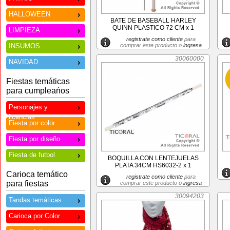
HALLOWEEN
BATE DE BASEBALL HARLEY
QUINN PLASTICO 72 CM x 1
LIMPIEZA
registrate como cliente
para
INSUMOS
comprar este producto o
ingresa
30060000
NAVIDAD
Fiestas temáticas
para cumpleańos
Personajes y
licencias
Fiesta por color
Fiesta por diseño
Fiesta de futbol
BOQUILLA CON LENTEJUELAS
PLATA 34CM HS6032-2 x 1
Carioca temático
registrate como cliente
para
para fiestas
comprar este producto o
ingresa
30094203
Tandas temáticas
Carioca por Color