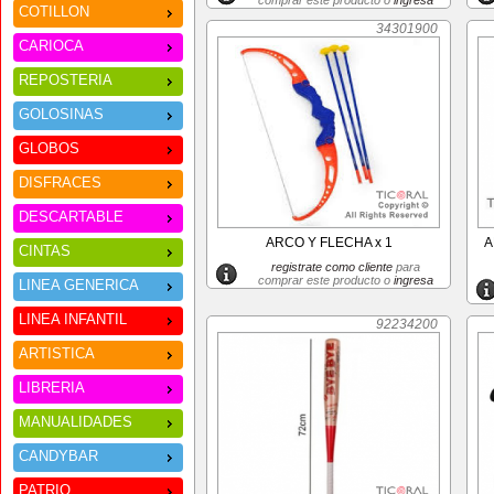
comprar este producto o
ingresa
COTILLON
34301900
CARIOCA
REPOSTERIA
GOLOSINAS
GLOBOS
DISFRACES
DESCARTABLE
ARCO Y FLECHA x 1
A
CINTAS
registrate como cliente
para
comprar este producto o
ingresa
LINEA GENERICA
LINEA INFANTIL
92234200
ARTISTICA
LIBRERIA
MANUALIDADES
CANDYBAR
PATRIO