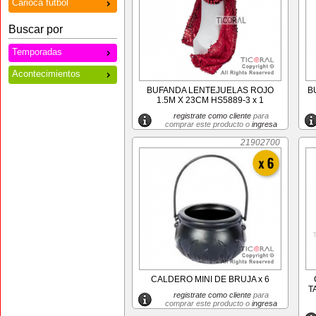
Carioca futbol
Buscar por
Temporadas
Acontecimientos
BUFANDA LENTEJUELAS ROJO
B
1.5M X 23CM HS5889-3 x 1
registrate como cliente
para
comprar este producto o
ingresa
21902700
CALDERO MINI DE BRUJA x 6
T
registrate como cliente
para
comprar este producto o
ingresa