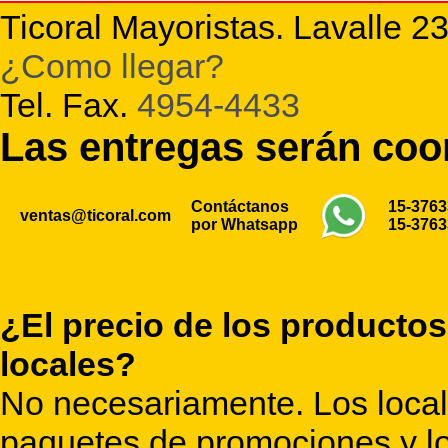
Ticoral Mayoristas. Lavalle 2
¿Como llegar?
Tel. Fax.
4954-4433
Las entregas serán co
Contáctanos
15-376
ventas@ticoral.com
por Whatsapp
15-376
¿El precio de los productos
locales?
No necesariamente. Los locale
paquetes de promociones y lo