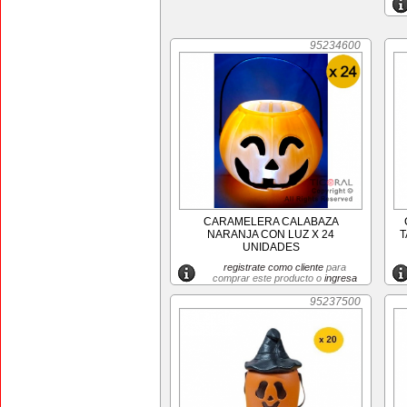
95234600
CARAMELERA CALABAZA
NARANJA CON LUZ X 24
T
UNIDADES
registrate como cliente
para
comprar este producto o
ingresa
95237500