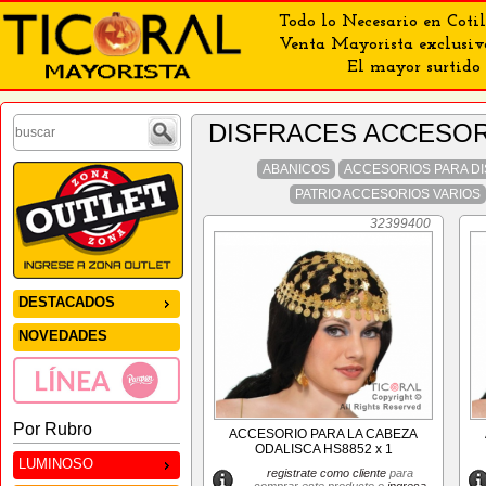
Todo lo Necesario en Cotil
Venta Mayorista exclusiv
El mayor surtido 
DISFRACES ACCESOR
ABANICOS
ACCESORIOS PARA D
PATRIO ACCESORIOS VARIOS
32399400
DESTACADOS
NOVEDADES
Por Rubro
ACCESORIO PARA LA CABEZA
ODALISCA HS8852 x 1
LUMINOSO
registrate como cliente
para