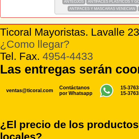
ANTEOJOS
ANTIFACES PLASTICOS Y G
ANTIFACES Y MASCARAS VENECIAN
Ticoral Mayoristas. Lavalle 2
¿Como llegar?
Tel. Fax.
4954-4433
Las entregas serán co
Contáctanos
15-376
ventas@ticoral.com
por Whatsapp
15-376
¿El precio de los productos
locales?