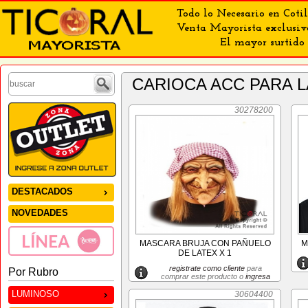
Todo lo Necesario en Cotil
Venta Mayorista exclusiv
El mayor surtido 
CARIOCA ACC PARA 
30278200
DESTACADOS
NOVEDADES
MASCARA BRUJA CON PAÑUELO
M
DE LATEX X 1
registrate como cliente
para
Por Rubro
comprar este producto o
ingresa
LUMINOSO
30604400