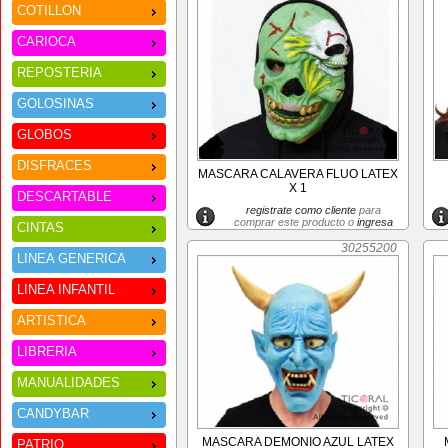
COTILLON
CARIOCA
REPOSTERIA
GOLOSINAS
GLOBOS
DISFRACES
MASCARA CALAVERA FLUO LATEX
X 1
DESCARTABLE
registrate como cliente
para
comprar este producto o
ingresa
CINTAS
30255200
LINEA GENERICA
LINEA INFANTIL
ARTISTICA
LIBRERIA
MANUALIDADES
CANDYBAR
MASCARA DEMONIO AZUL LATEX
PATRIO