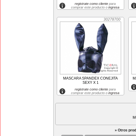
registrate como cliente
para
comprar este producto o
ingresa
30278700
MASCARA SPANDEX CONEJITA
M
SEXY X 1
registrate como cliente
para
comprar este producto o
ingresa
M
» Otros pro