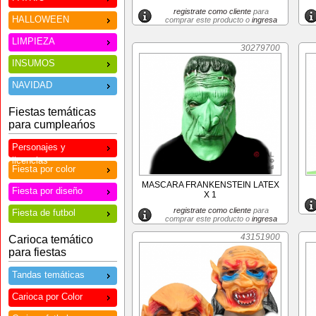
registrate como cliente
para
HALLOWEEN
comprar este producto o
ingresa
LIMPIEZA
30279700
INSUMOS
NAVIDAD
Fiestas temáticas
para cumpleańos
Personajes y
licencias
Fiesta por color
MASCARA FRANKENSTEIN LATEX
Fiesta por diseño
X 1
registrate como cliente
para
Fiesta de futbol
comprar este producto o
ingresa
43151900
Carioca temático
para fiestas
Tandas temáticas
Carioca por Color