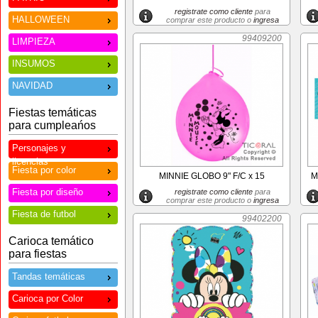
registrate como cliente
para
HALLOWEEN
comprar este producto o
ingresa
99409200
LIMPIEZA
INSUMOS
NAVIDAD
Fiestas temáticas
para cumpleańos
Personajes y
licencias
Fiesta por color
MINNIE GLOBO 9" F/C x 15
M
Fiesta por diseño
registrate como cliente
para
comprar este producto o
ingresa
Fiesta de futbol
99402200
Carioca temático
para fiestas
Tandas temáticas
Carioca por Color