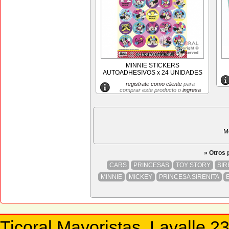
MINNIE STICKERS
AUTOADHESIVOS x 24 UNIDADES
registrate como cliente
para
comprar este producto o
ingresa
M
» Otros
CARS
PRINCESAS
TOY STORY
SIR
MINNIE
MICKEY
PRINCESA SIRENITA
Ticoral Mayoristas. Lavalle 2