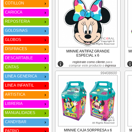
COTILLON
CARIOCA
REPOSTERIA
GOLOSINAS
GLOBOS
DISFRACES
MINNIE ANTIFAZ GRANDE
M
ESPECIAL x 6
DESCARTABLE
registrate como cliente
para
comprar este producto o
ingresa
CINTAS
99408600
LINEA GENERICA
LINEA INFANTIL
ARTISTICA
LIBRERIA
MANUALIDADES
CANDYBAR
MINNIE CAJA SORPRESA x 6
M
PATRIO