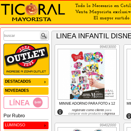
Todo lo Necesario en Cotil
Venta Mayorista exclusiv
El mayor surtido 
LINEA INFANTIL DISN
99403000
DESTACADOS
NOVEDADES
MINNIE ADORNO PARA FOTO x 12
MI
registrate como cliente
para
comprar este producto o
ingresa
Por Rubro
LUMINOSO
99402000