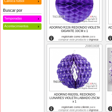
Carioca futbol
Buscar por
Temporadas
Acontecimientos
ADORNO R226 REDONDO VIOLETA
AD
GIGANTE 33CM x 1
registrate como cliente
para
comprar este producto o
ingresa
20801608
ADORNO R8205L REDONDO
LUNARES VIOLETA LABIADO 25CM
x 1
registrate como cliente
para
comprar este producto o
ingresa