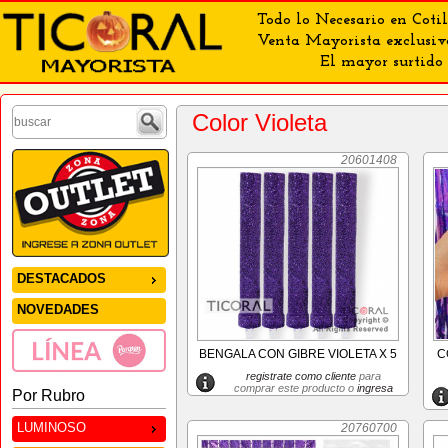
Todo lo Necesario en Cotil
Venta Mayorista exclusiv
El mayor surtido 
Color Violeta
20601408
DESTACADOS
NOVEDADES
BENGALA CON GIBRE VIOLETA X 5
C
registrate como cliente
para
comprar este producto o
ingresa
Por Rubro
LUMINOSO
20760700