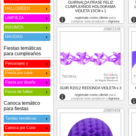
GUIRNALDA FRASE FELIZ
CUMPLEAÑOS HOLOGRAMA
HALLOWEEN
VIOLETA 15CM x 1
LIMPIEZA
registrate como cliente
para
comprar este producto o
ingresa
INSUMOS
20803108
NAVIDAD
Fiestas temáticas
para cumpleańos
Personajes y
licencias
Fiesta por color
Fiesta por diseño
GUIR R2012 REDONDA VIOLETA x 3
Fiesta de futbol
registrate como cliente
para
comprar este producto o
ingresa
Carioca temático
para fiestas
20805408
Tandas temáticas
Carioca por Color