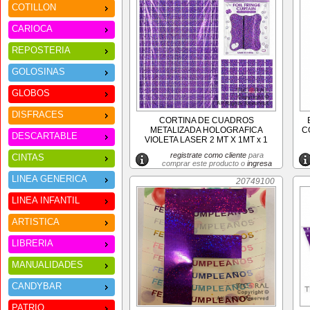
COTILLON
CARIOCA
REPOSTERIA
GOLOSINAS
GLOBOS
DISFRACES
CORTINA DE CUADROS
METALIZADA HOLOGRAFICA
C
DESCARTABLE
VIOLETA LASER 2 MT X 1MT x 1
registrate como cliente
para
CINTAS
comprar este producto o
ingresa
LINEA GENERICA
20749100
LINEA INFANTIL
ARTISTICA
LIBRERIA
MANUALIDADES
CANDYBAR
PATRIO