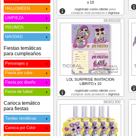
x 10
HALLOWEEN
registrate como cliente
para
comprar este producto o
ingresa
LIMPIEZA
98300100
INSUMOS
NAVIDAD
Fiestas temáticas
para cumpleańos
Personajes y
licencias
Fiesta por color
LOL SURPRISE INVITACION
Fiesta por diseño
LIBRITO x 10
registrate como cliente
para
Fiesta de futbol
comprar este producto o
ingresa
98301300
Carioca temático
para fiestas
Tandas temáticas
Carioca por Color