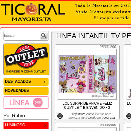
Todo lo Necesario en Cotil
Venta Mayorista exclusiv
El mayor surtido 
LINEA INFANTIL TV 
98301200
DESTACADOS
NOVEDADES
LOL SURPRISE AFICHE FELIZ
LO
CUMPLE Y BIENVENIDO x 2
registrate como cliente
para
Por Rubro
comprar este producto o
ingresa
LUMINOSO
98300900