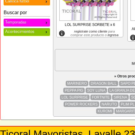
Carioca futbol
Buscar por
Temporadas
LOL SURPRISE SORBETE x 6
A
Acontecimientos
registrate como cliente
para
comprar este producto o
ingresa
M
» Otros pro
MARINERO
DRAGON BALL
SAPO P
PEPPA PIG
SOY LUNA
LA GRANJA D
LOL SURPRISE
FORTNITE
SIRENA
S
POWER ROCKERS
NARUTO
PLIM PL
KUROMI
MARGARIT
Ticoral Mayoristas. Lavalle 2