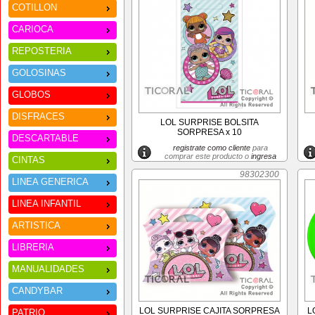
COTILLON
CARIOCA
REPOSTERIA
GOLOSINAS
GLOBOS
DISFRACES
LOL SURPRISE BOLSITA
SORPRESA x 10
DESCARTABLE
registrate como cliente
para
comprar este producto o
ingresa
CINTAS
98302300
LINEA GENERICA
LINEA INFANTIL
ARTISTICA
LIBRERIA
MANUALIDADES
CANDYBAR
LOL SURPRISE CAJITA SORPRESA
L
PATRIO