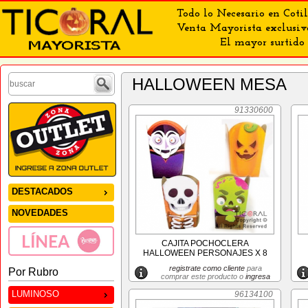
Todo lo Necesario en Cotil
Venta Mayorista exclusiv
El mayor surtido 
HALLOWEEN MESA
91330600
DESTACADOS
NOVEDADES
CAJITA POCHOCLERA
HALLOWEEN PERSONAJES X 8
registrate como cliente
para
Por Rubro
comprar este producto o
ingresa
LUMINOSO
96134100