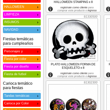
HALLOWEEN STAMPING x 8
HALLOWEEN
registrate como cliente
para
comprar este producto o
ingresa
LIMPIEZA
91330500
INSUMOS
NAVIDAD
Fiestas temáticas
para cumpleańos
Personajes y
licencias
Fiesta por color
PLATO HALLOWEEN FORMA DE
Fiesta por diseño
ESQUELETO x 8
registrate como cliente
para
Fiesta de futbol
comprar este producto o
ingresa
91302300
Carioca temático
para fiestas
Tandas temáticas
Carioca por Color