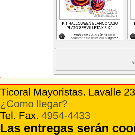
KIT HALLOWEEN BLANCO VASO
PLATO SERVILLETA X 3 X 1
registrate como cliente
para
comprar este producto o
ingresa
M
Ticoral Mayoristas. Lavalle 2
¿Como llegar?
Tel. Fax.
4954-4433
Las entregas serán co