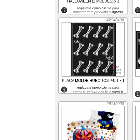
HALLOWEEN (2 MOLDES) x 1
registrate como cliente
para
comprar este producto o
ingresa
42140400
PLACA MOLDE HUECITOS P451 x 1
registrate como cliente
para
comprar este producto o
ingresa
96130000