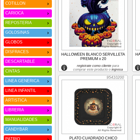
COTILLON
CARIOCA
REPOSTERIA
GOLOSINAS
GLOBOS
DISFRACES
HALLOWEEN BLANCO SERVILLETA
HA
PREMIUM x 20
DESCARTABLE
registrate como cliente
para
comprar este producto o
ingresa
CINTAS
95410200
LINEA GENERICA
LINEA INFANTIL
ARTISTICA
LIBRERIA
MANUALIDADES
CANDYBAR
PLATO CUADRADO CHICO
PATRIO