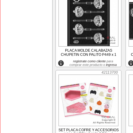
PLACA MOLDE CALABAZAS
CHUPETIN CON PALITO P449 x 1
C
registrate como cliente
para
comprar este producto o
ingresa
42113700
SET PLACA COFRE Y ACCESORIOS