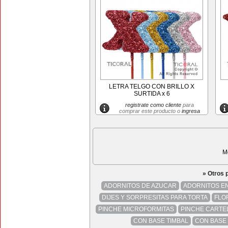
LETRA TELGO CON BRILLO X
SURTIDA x 6
registrate como cliente
para
comprar este producto o
ingresa
M
» Otros 
ADORNITOS DE AZUCAR
ADORNITOS EN
DIJES Y SORPRESITAS PARA TORTA
FLO
PINCHE MICROFORMITAS
PINCHE CARTE
CON BASE TIMBAL
CON BASE