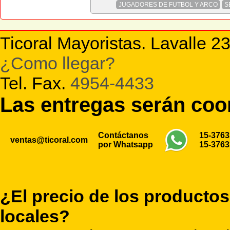
JUGADORES DE FUTBOL Y ARCO
S
Ticoral Mayoristas. Lavalle 2
¿Como llegar?
Tel. Fax.
4954-4433
Las entregas serán co
Contáctanos
15-376
ventas@ticoral.com
por Whatsapp
15-376
¿El precio de los productos
locales?