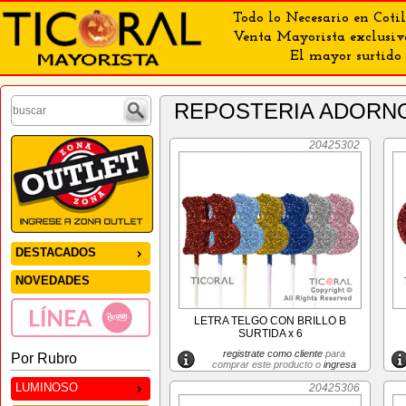
Todo lo Necesario en Cotil
Venta Mayorista exclusiv
El mayor surtido 
REPOSTERIA ADORN
20425302
DESTACADOS
NOVEDADES
LETRA TELGO CON BRILLO B
SURTIDA x 6
registrate como cliente
para
Por Rubro
comprar este producto o
ingresa
LUMINOSO
20425306