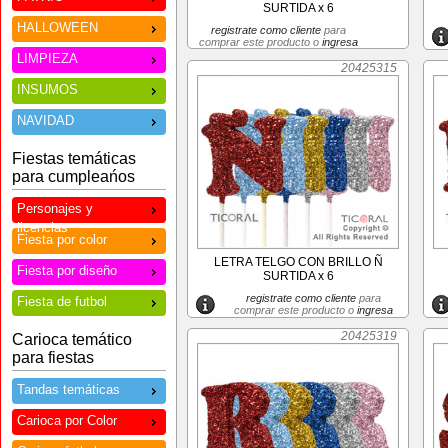
SURTIDA x 6
HALLOWEEN
registrate como cliente
para
comprar este producto o
ingresa
LIMPIEZA
20425315
INSUMOS
NAVIDAD
Fiestas temáticas
para cumpleańos
Personajes y
licencias
Fiesta por color
LETRA TELGO CON BRILLO Ñ
Fiesta por diseño
SURTIDA x 6
registrate como cliente
para
Fiesta de futbol
comprar este producto o
ingresa
20425319
Carioca temático
para fiestas
Tandas temáticas
Carioca por Color