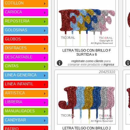
COTILLON
CARIOCA
REPOSTERIA
GOLOSINAS
GLOBOS
DISFRACES
LETRA TELGO CON BRILLO F
SURTIDA x 6
DESCARTABLE
registrate como cliente
para
comprar este producto o
ingresa
CINTAS
20425310
LINEA GENERICA
LINEA INFANTIL
ARTISTICA
LIBRERIA
MANUALIDADES
CANDYBAR
LETRA TELGO CON BRILLO J
PATRIO