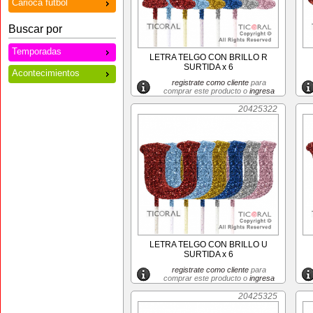
Carioca futbol
Buscar por
Temporadas
LETRA TELGO CON BRILLO R
SURTIDA x 6
Acontecimientos
registrate como cliente
para
comprar este producto o
ingresa
20425322
LETRA TELGO CON BRILLO U
SURTIDA x 6
registrate como cliente
para
comprar este producto o
ingresa
20425325