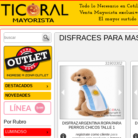
Todo lo Necesario en Cotil
Venta Mayorista exclusiv
El mayor surtido 
DISFRACES PARA M
31903302
DESTACADOS
NOVEDADES
Por Rubro
DISFRAZ ARGENTINA ROPA PARA
D
PERROS CHICOS TALLE 1
LUMINOSO
registrate como cliente
para