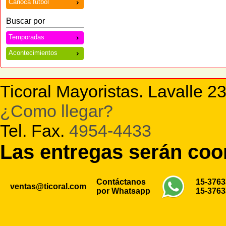
Carioca futbol
Buscar por
Temporadas
Acontecimientos
Ticoral Mayoristas. Lavalle 2
¿Como llegar?
Tel. Fax.
4954-4433
Las entregas serán co
Contáctanos
15-376
ventas@ticoral.com
por Whatsapp
15-376