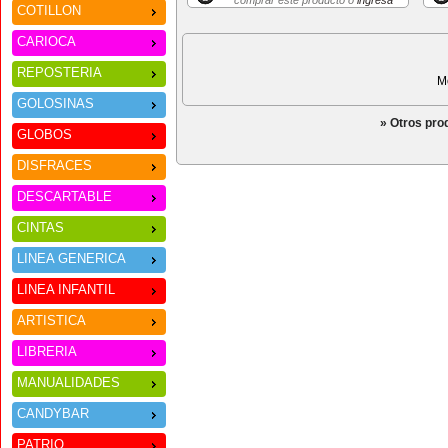
comprar este producto o
ingresa
COTILLON
CARIOCA
REPOSTERIA
M
GOLOSINAS
» Otros pro
GLOBOS
DISFRACES
DESCARTABLE
CINTAS
LINEA GENERICA
LINEA INFANTIL
ARTISTICA
LIBRERIA
MANUALIDADES
CANDYBAR
PATRIO