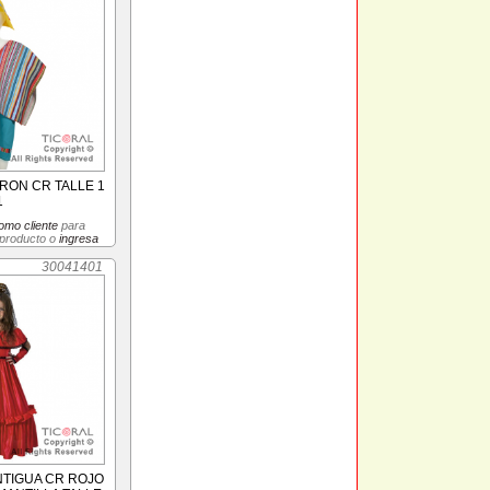
RON CR TALLE 1
1
omo cliente
para
 producto o
ingresa
30041401
NTIGUA CR ROJO