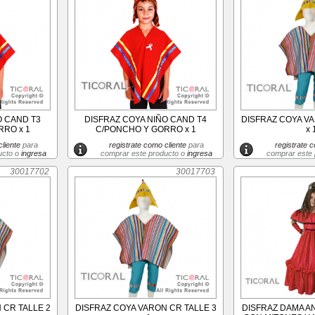
O CAND T3
DISFRAZ COYA NIÑO CAND T4
DISFRAZ COYA VA
RO x 1
C/PONCHO Y GORRO x 1
x 
liente
para
registrate como cliente
para
registrate c
ucto o
ingresa
comprar este producto o
ingresa
comprar este
30017702
30017703
 CR TALLE 2
DISFRAZ COYA VARON CR TALLE 3
DISFRAZ DAMA A