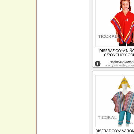
DISFRAZ COYA NIÑ
C/PONCHO Y GOR
registrate como c
comprar este prod
DISFRAZ COYA VARON