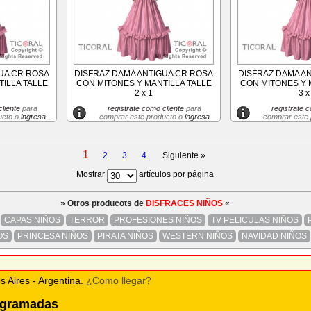
UA CR ROSA
DISFRAZ DAMA ANTIGUA CR ROSA
DISFRAZ DAMA A
ILLA TALLE
CON MITONES Y MANTILLA TALLE
CON MITONES Y 
2 x 1
3 x
liente
para
registrate como cliente
para
registrate c
ucto o
ingresa
comprar este producto o
ingresa
comprar este
1
2
3
4
Siguiente »
Mostrar
artículos por página
» Otros producots de
DISFRACES NIÑOS
«
CAPAS NIÑOS
TERROR
PROFESIONES NIÑOS
TV PELICULAS NIÑOS
OS
PRINCESA NIÑOS
PIRATA NIÑOS
WESTERN NIÑOS
NAVIDAD NIÑOS
s Aires - Argentina.
¿Como llegar?
rogramadas