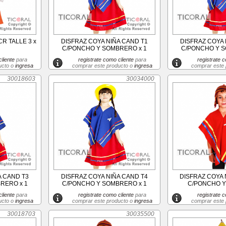
R TALLE 3 x
DISFRAZ COYA NIÑA CAND T1
DISFRAZ COYA 
C/PONCHO Y SOMBRERO x 1
C/PONCHO Y S
liente
para
registrate como cliente
para
registrate c
ucto o
ingresa
comprar este producto o
ingresa
comprar este
30018603
30034000
A CAND T3
DISFRAZ COYA NIÑA CAND T4
DISFRAZ COYA 
RERO x 1
C/PONCHO Y SOMBRERO x 1
C/PONCHO Y
liente
para
registrate como cliente
para
registrate c
ucto o
ingresa
comprar este producto o
ingresa
comprar este
30018703
30035500