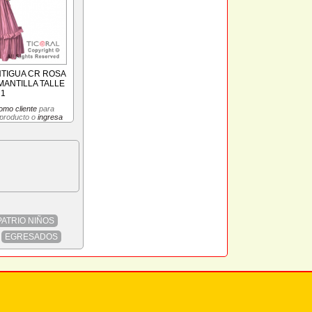
NTIGUA CR ROSA
MANTILLA TALLE
 1
omo cliente
para
 producto o
ingresa
PATRIO NIÑOS
EGRESADOS