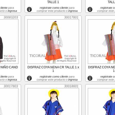
TALLE 1
TALL
liente
para
registrate como cliente
para
registrate c
ucto o
ingresa
comprar este producto o
ingresa
comprar este
30083203
30017801
 NIÑO CAND
DISFRAZ COYA NENA CR TALLE 1 x
DISFRAZ COYA NE
1
1
liente
para
registrate como cliente
para
registrate c
ucto o
ingresa
comprar este producto o
ingresa
comprar este
30017803
30018601