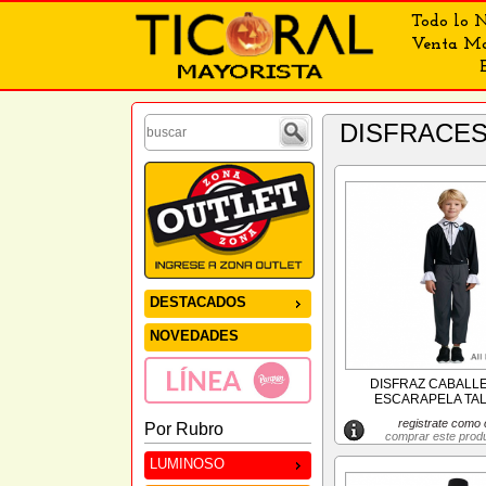
Todo lo N
Venta May
DISFRACE
DESTACADOS
NOVEDADES
DISFRAZ CABALL
ESCARAPELA TALL
registrate como c
Por Rubro
comprar este prod
LUMINOSO