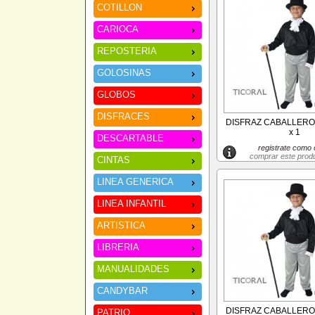
COTILLON
CARIOCA
REPOSTERIA
GOLOSINAS
GLOBOS
DISFRACES
DISFRAZ CABALLERO 
x 1
DESCARTABLE
registrate como c
comprar este prod
CINTAS
LINEA GENERICA
LINEA INFANTIL
ARTISTICA
LIBRERIA
MANUALIDADES
CANDYBAR
DISFRAZ CABALLERO 
PATRIO