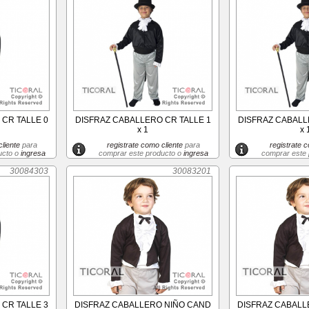
CR TALLE 0
DISFRAZ CABALLERO CR TALLE 1
DISFRAZ CABALL
x 1
x 
liente
para
registrate como cliente
para
registrate c
ucto o
ingresa
comprar este producto o
ingresa
comprar este
30084303
30083201
CR TALLE 3
DISFRAZ CABALLERO NIÑO CAND
DISFRAZ CABALL