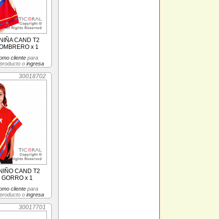
NIÑA CAND T2
OMBRERO x 1
omo cliente
para
 producto o
ingresa
30018702
NIÑO CAND T2
 GORRO x 1
omo cliente
para
 producto o
ingresa
30017701