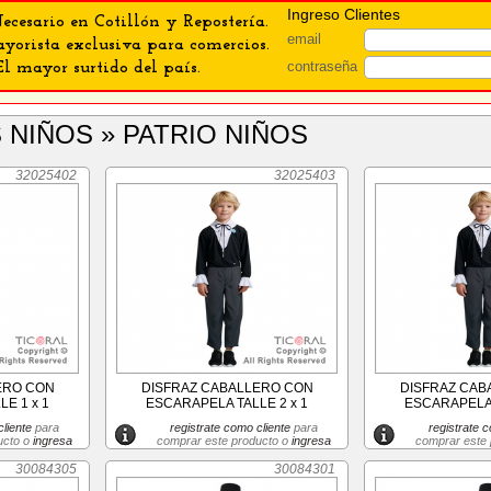
Ingreso Clientes
ecesario en Cotillón y Repostería.
email
orista exclusiva para comercios.
contraseña
El mayor surtido del país.
S NIÑOS » PATRIO NIÑOS
32025402
32025403
ERO CON
DISFRAZ CABALLERO CON
DISFRAZ CAB
E 1 x 1
ESCARAPELA TALLE 2 x 1
ESCARAPELA 
liente
para
registrate como cliente
para
registrate c
ucto o
ingresa
comprar este producto o
ingresa
comprar este
30084305
30084301