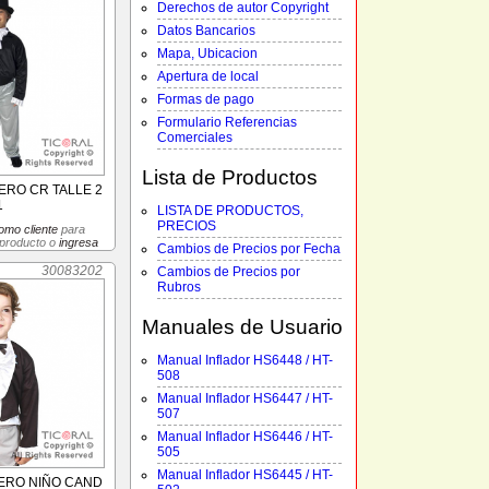
Derechos de autor Copyright
Datos Bancarios
Mapa, Ubicacion
Apertura de local
Formas de pago
Formulario Referencias
Comerciales
Lista de Productos
ERO CR TALLE 2
1
LISTA DE PRODUCTOS,
PRECIOS
omo cliente
para
 producto o
ingresa
Cambios de Precios por Fecha
30083202
Cambios de Precios por
Rubros
Manuales de Usuario
Manual Inflador HS6448 / HT-
508
Manual Inflador HS6447 / HT-
507
Manual Inflador HS6446 / HT-
505
Manual Inflador HS6445 / HT-
ERO NIÑO CAND