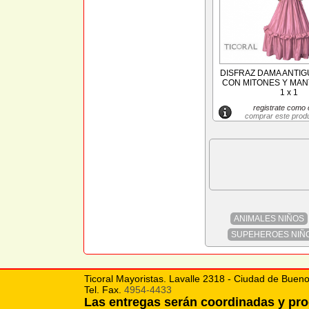
DISFRAZ DAMA ANTIG
CON MITONES Y MANT
1 x 1
registrate como c
comprar este prod
ANIMALES NIÑOS
SUPEHEROES NIÑ
Ticoral Mayoristas. Lavalle 2318 - Ciudad de Bueno
Tel. Fax.
4954-4433
Las entregas serán coordinadas y p