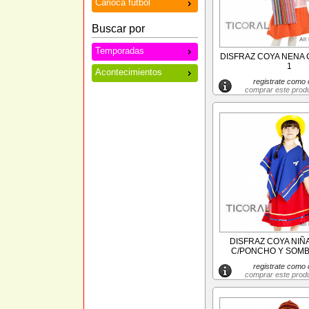
Carioca futbol
Buscar por
Temporadas
DISFRAZ COYA NENA C
1
Acontecimientos
registrate como c
comprar este prod
DISFRAZ COYA NIÑ
C/PONCHO Y SOMB
registrate como c
comprar este prod