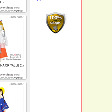
502
E 2
omo cliente
para
 producto o
ingresa
30017802
NA CR TALLE 2 x
omo cliente
para
 producto o
ingresa
30018602