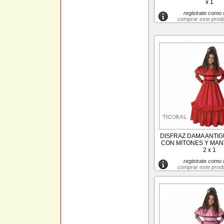
x 1
registrate como c
comprar este prod
DISFRAZ DAMA ANTIG
CON MITONES Y MANT
2 x 1
registrate como c
comprar este prod