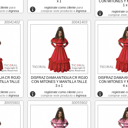
x 1
CON MITONES Y 
1 x
liente
para
registrate como cliente
para
ucto o
ingresa
comprar este producto o
ingresa
registrate c
comprar este
30041402
30041403
UA CR ROJO
DISFRAZ DAMA ANTIGUA CR ROJO
DISFRAZ DAMA A
ILLA TALLE
CON MITONES Y MANTILLA TALLE
CON MITONES Y 
3 x 1
4 x
liente
para
registrate como cliente
para
registrate c
ucto o
ingresa
comprar este producto o
ingresa
comprar este
30055901
30055902