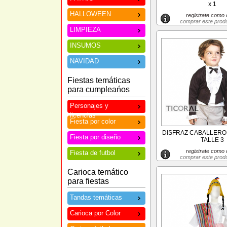
x 1
HALLOWEEN
registrate como c
comprar este prod
LIMPIEZA
INSUMOS
NAVIDAD
Fiestas temáticas
para cumpleańos
Personajes y
licencias
Fiesta por color
DISFRAZ CABALLERO
Fiesta por diseño
TALLE 3
registrate como c
Fiesta de futbol
comprar este prod
Carioca temático
para fiestas
Tandas temáticas
Carioca por Color