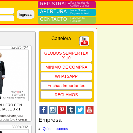
REGISTRATE
Para locales de
cotillón y afines
APERTURA
Inicio Nuevo
Emprendimiento
Ingresar
CONTACTO
Hacenos tu
Consulta
Cartelera
32025404
GLOBOS SEMPERTEX
X 10
MINIMO DE COMPRA
WHATSAPP
Fechas Importantes
RECLAMOS
ALLERO CON
TALLE 3 x 1
omo cliente
para
Empresa
 producto o
ingresa
30084302
Quienes somos