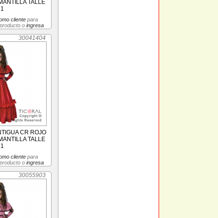
MANTILLA TALLE
 1
omo cliente
para
 producto o
ingresa
30041404
NTIGUA CR ROJO
MANTILLA TALLE
 1
omo cliente
para
 producto o
ingresa
30055903