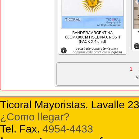
BANDERA ARGENTINA
68CMX90CM FISELINA CROSTI
(PACK X 4 unid)
registrate como cliente
para
comprar este producto o
ingresa
1
M
Ticoral Mayoristas. Lavalle 2
¿Como llegar?
Tel. Fax.
4954-4433