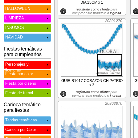
DIA 15CM x 1
HALLOWEEN
registrate como cliente
para
comprar este producto o
ingresa
LIMPIEZA
20801270
INSUMOS
NAVIDAD
Fiestas temáticas
para cumpleańos
Personajes y
licencias
Fiesta por color
GUIR R1017 CORAZON CH PATRIO
G
Fiesta por diseño
x 3
registrate como cliente
para
Fiesta de futbol
comprar este producto o
ingresa
20803870
Carioca temático
para fiestas
Tandas temáticas
Carioca por Color