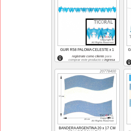
GUIR R58 PALOMA CELESTE x 1
G
registrate como cliente
para
comprar este producto o
ingresa
20778400
BANDERA ARGENTINA 20 x 17 CM