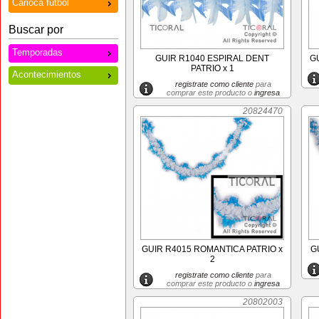
Carioca futbol
Buscar por
Temporadas
GUIR R1040 ESPIRAL DENT
G
PATRIO x 1
Acontecimientos
registrate como cliente
para
comprar este producto o
ingresa
20824470
GUIR R4015 ROMANTICA PATRIO x
G
2
registrate como cliente
para
comprar este producto o
ingresa
20802003