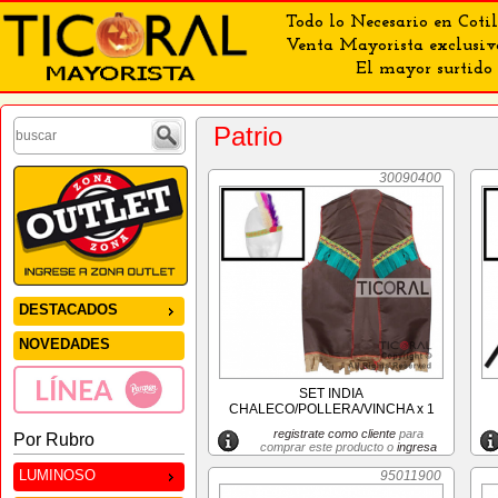
Todo lo Necesario en Cotil
Venta Mayorista exclusiv
El mayor surtido 
Patrio
30090400
DESTACADOS
NOVEDADES
SET INDIA
CHALECO/POLLERA/VINCHA x 1
registrate como cliente
para
Por Rubro
comprar este producto o
ingresa
LUMINOSO
95011900