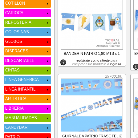
COTILLON
CARIOCA
REPOSTERIA
GOLOSINAS
GLOBOS
DISFRACES
BANDERIN PATRIO 1,80 MTS x 1
B
DESCARTABLE
registrate como cliente
para
comprar este producto o
ingresa
CINTAS
29700100
LINEA GENERICA
LINEA INFANTIL
ARTISTICA
LIBRERIA
MANUALIDADES
CANDYBAR
GUIRNALDA PATRIO FRASE FELIZ
C
PATRIO