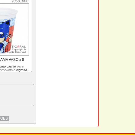
90601000
AMA VASO x 8
omo cliente
para
 producto o
ingresa
ROES