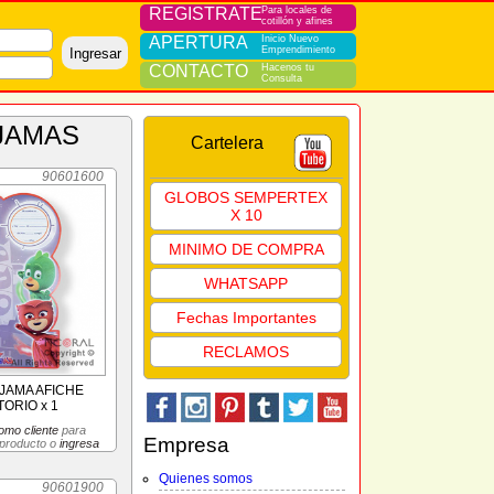
REGISTRATE
Para locales de
cotillón y afines
APERTURA
Inicio Nuevo
Emprendimiento
Ingresar
CONTACTO
Hacenos tu
Consulta
IJAMAS
Cartelera
90601600
GLOBOS SEMPERTEX
X 10
MINIMO DE COMPRA
WHATSAPP
Fechas Importantes
RECLAMOS
JAMA AFICHE
ORIO x 1
omo cliente
para
Empresa
 producto o
ingresa
Quienes somos
90601900