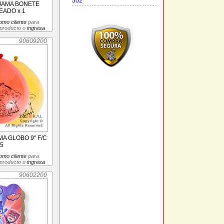
502
JAMA BONETE
ADO x 1
omo cliente
para
 producto o
ingresa
90609200
A GLOBO 9" F/C
15
omo cliente
para
 producto o
ingresa
90602200