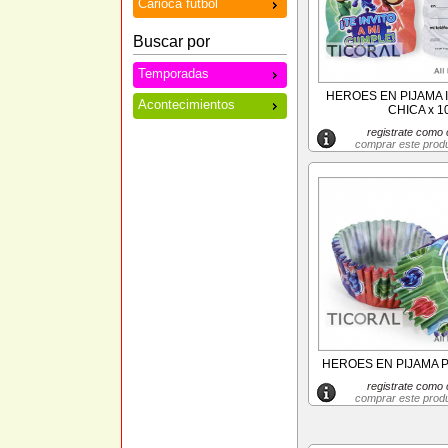
Carioca futbol
Buscar por
Temporadas
HEROES EN PIJAMA 
Acontecimientos
CHICA x 1
registrate como c
comprar este prod
HEROES EN PIJAMA P
registrate como c
comprar este prod