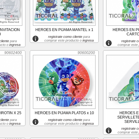
INVITACION
HEROES EN PIJAMA MANTEL x 1
HEROES EN PI
0
CARTO
registrate como cliente
para
comprar este producto o
ingresa
liente
para
registrate c
ucto o
ingresa
comprar este
90602400
90600200
IROTIN X 25
HEROES EN PIJAMA PLATOS x 10
HEROES E
SERVILLETE
liente
para
registrate como cliente
para
SERVIL
ucto o
ingresa
comprar este producto o
ingresa
registrate c
comprar este