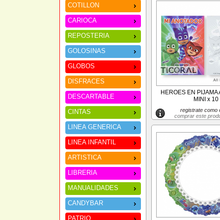
COTILLON
CARIOCA
REPOSTERIA
GOLOSINAS
GLOBOS
DISFRACES
HEROES EN PIJAMA
DESCARTABLE
MINI x 10
registrate como c
CINTAS
comprar este prod
LINEA GENERICA
LINEA INFANTIL
ARTISTICA
LIBRERIA
MANUALIDADES
CANDYBAR
PATRIO