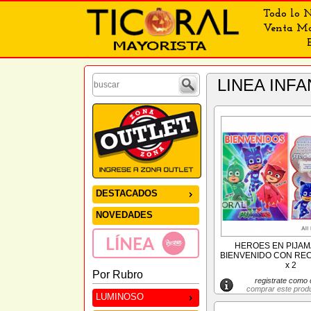
Todo lo N
Venta May
LINEA IN
DESTACADOS
NOVEDADES
HEROES EN PIJAM
BIENVENIDO CON RE
x 2
Por Rubro
registrate como c
comprar este prod
LUMINOSO