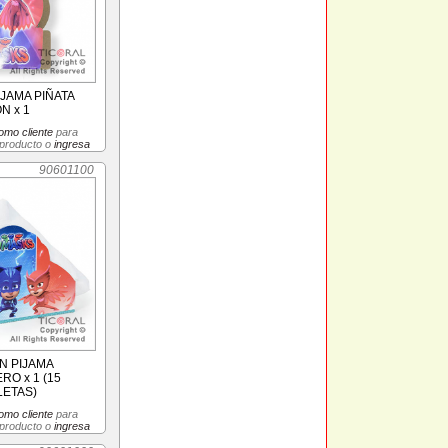
JAMA PIÑATA
N x 1
omo cliente
para
 producto o
ingresa
90601100
N PIJAMA
RO x 1 (15
LETAS)
omo cliente
para
 producto o
ingresa