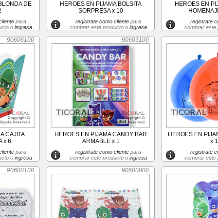
BLONDA DE
HEROES EN PIJAMA BOLSITA
HEROES EN PI
2
SORPRESA x 10
HOMENAJE
liente
para
registrate como cliente
para
registrate c
ucto o
ingresa
comprar este producto o
ingresa
comprar este
90606100
90603100
A CAJITA
HEROES EN PIJAMA CANDY BAR
HEROES EN PIJAM
 x 6
ARMABLE x 1
x 
liente
para
registrate como cliente
para
registrate c
ucto o
ingresa
comprar este producto o
ingresa
comprar este
90600100
90600800