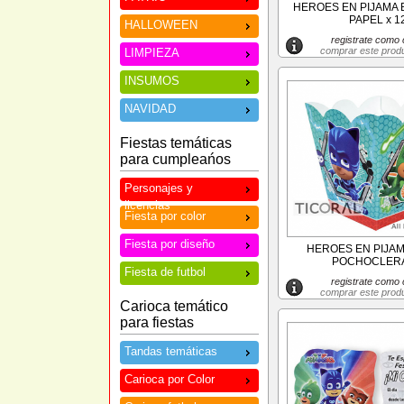
HEROES EN PIJAMA 
PAPEL x 1
HALLOWEEN
registrate como c
comprar este prod
LIMPIEZA
INSUMOS
NAVIDAD
Fiestas temáticas
para cumpleańos
Personajes y
licencias
Fiesta por color
Fiesta por diseño
HEROES EN PIJAM
POCHOCLERA
Fiesta de futbol
registrate como c
comprar este prod
Carioca temático
para fiestas
Tandas temáticas
Carioca por Color