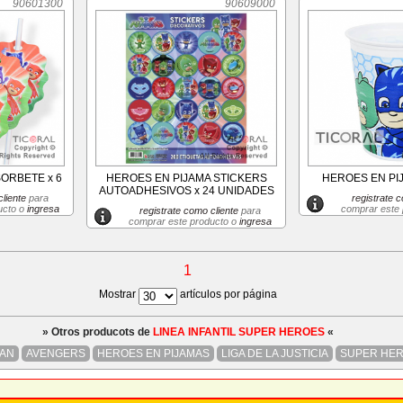
90601300
90609000
ORBETE x 6
HEROES EN PIJAMA STICKERS
HEROES EN PIJ
AUTOADHESIVOS x 24 UNIDADES
liente
para
registrate c
ucto o
ingresa
comprar este
registrate como cliente
para
comprar este producto o
ingresa
1
Mostrar
artículos por página
» Otros producots de
LINEA INFANTIL SUPER HEROES
«
AN
AVENGERS
HEROES EN PIJAMAS
LIGA DE LA JUSTICIA
SUPER HE