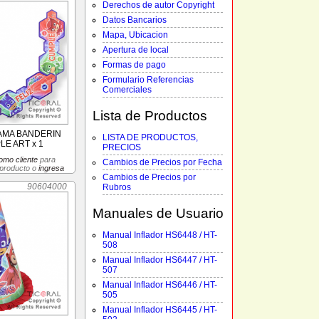
Derechos de autor Copyright
Datos Bancarios
Mapa, Ubicacion
Apertura de local
Formas de pago
Formulario Referencias
Comerciales
Lista de Productos
AMA BANDERIN
LISTA DE PRODUCTOS,
LE ART x 1
PRECIOS
omo cliente
para
Cambios de Precios por Fecha
 producto o
ingresa
Cambios de Precios por
90604000
Rubros
Manuales de Usuario
Manual Inflador HS6448 / HT-
508
Manual Inflador HS6447 / HT-
507
Manual Inflador HS6446 / HT-
505
Manual Inflador HS6445 / HT-