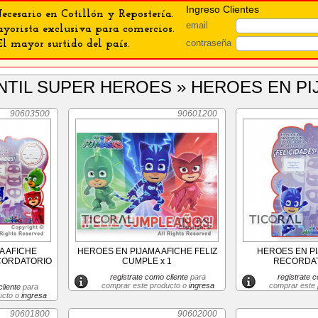
Ingreso Clientes
ecesario en Cotillón y Repostería.
email
orista exclusiva para comercios.
contraseña
El mayor surtido del país.
FANTIL SUPER HEROES » HEROES EN P
90603500
90601200
A AFICHE
HEROES EN PIJAMA AFICHE FELIZ
HEROES EN PI
CORDATORIO
CUMPLE x 1
RECORDAT
registrate como cliente
para
registrate c
comprar este producto o
ingresa
comprar este
liente
para
ucto o
ingresa
90601800
90602000