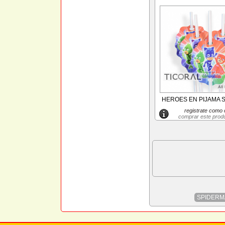
HEROES EN PIJAMA S
registrate como c
comprar este prod
SPIDERM