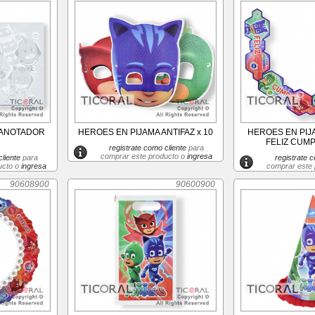
 ANOTADOR
HEROES EN PIJAMA ANTIFAZ x 10
HEROES EN PIJ
FELIZ CUMP
registrate como cliente
para
comprar este producto o
ingresa
liente
para
registrate c
ucto o
ingresa
comprar este
90608900
90600900