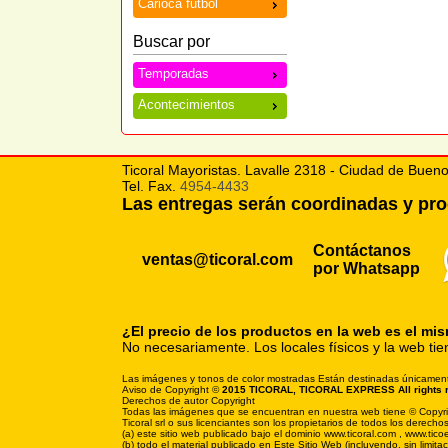
Carioca futbol
Buscar por
Temporadas
Acontecimientos
Ticoral Mayoristas. Lavalle 2318 - Ciudad de Bueno
Tel. Fax.
4954-4433
Las entregas serán coordinadas y p
Contáctanos
ventas@ticoral.com
por Whatsapp
¿El precio de los productos en la web es el mi
No necesariamente. Los locales físicos y la web tie
Las imágenes y tonos de color mostradas Están destinadas únicamente p
Aviso de Copyright ©
2015 TICORAL, TICORAL EXPRESS All rights 
Derechos de autor Copyright
Todas las imágenes que se encuentran en nuestra web tiene © Copyright
Ticoral srl o sus licenciantes son los propietarios de todos los derechos
(a) este sitio web publicado bajo el dominio www.ticoral.com , www.tic
(b) todo el material publicado en Este Sitio Web (incluyendo, sin limi