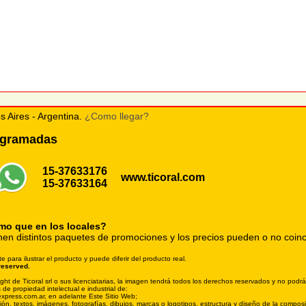
s Aires - Argentina.
¿Como llegar?
rogramadas
15-37633176
www.ticoral.com
15-37633164
smo que en los locales?
nen distintos paquetes de promociones y los precios pueden o no coinci
ara ilustrar el producto y puede diferir del producto real.
reserved.
 de Ticoral srl o sus licenciatarias, la imagen tendrá todos los derechos reservados y no podrás
 de propiedad intelectual e industrial de:
oexpress.com.ar, en adelante Este Sitio Web;
tación, textos, imágenes, fotografías, dibujos, marcas o logotipos, estructura y diseño de la com