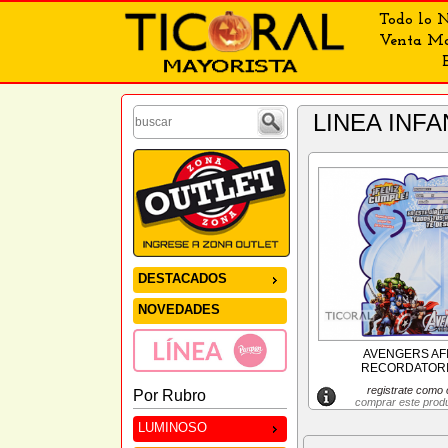
Todo lo N
Venta May
LINEA IN
DESTACADOS
NOVEDADES
AVENGERS AF
RECORDATORIO
registrate como c
Por Rubro
comprar este prod
LUMINOSO