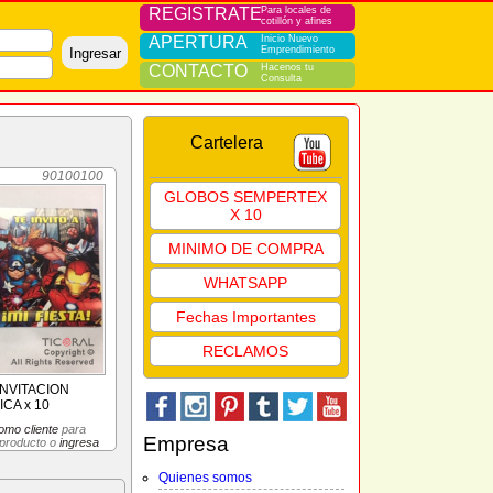
REGISTRATE
Para locales de
cotillón y afines
APERTURA
Inicio Nuevo
Emprendimiento
Ingresar
CONTACTO
Hacenos tu
Consulta
Cartelera
90100100
GLOBOS SEMPERTEX
X 10
MINIMO DE COMPRA
WHATSAPP
Fechas Importantes
RECLAMOS
NVITACION
CA x 10
omo cliente
para
Empresa
 producto o
ingresa
Quienes somos