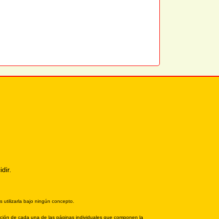
dir.
 utilizarla bajo ningún concepto.
posición de cada una de las páginas individuales que componen la