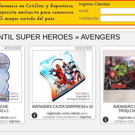
Ingreso Clientes
ecesario en Cotillón y Repostería.
email
orista exclusiva para comercios.
contraseña
El mayor surtido del país.
FANTIL SUPER HEROES » AVENGERS
90101600
90102300
ICHE
AVENGERS CAJITA SORPRESA x 10
AVENGERS I
 x 1
TROQ.CHI
registrate como cliente
para
comprar este producto o
ingresa
liente
para
registrate c
ucto o
ingresa
comprar este