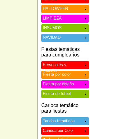
HALLOWEEN
LIMPIEZA
INSUMOS
NAVIDAD
Fiestas temáticas
para cumpleańos
Personajes y
licencias
Fiesta por color
Fiesta por diseño
Fiesta de futbol
Carioca temático
para fiestas
Tandas temáticas
Carioca por Color