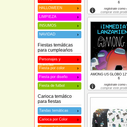
6
HALLOWEEN
registrate como c
comprar este prod
LIMPIEZA
INSUMOS
NAVIDAD
Fiestas temáticas
para cumpleańos
Personajes y
licencias
Fiesta por color
AMONG US GLOBO 12"
Fiesta por diseño
6
registrate como c
Fiesta de futbol
comprar este prod
Carioca temático
para fiestas
Tandas temáticas
Carioca por Color