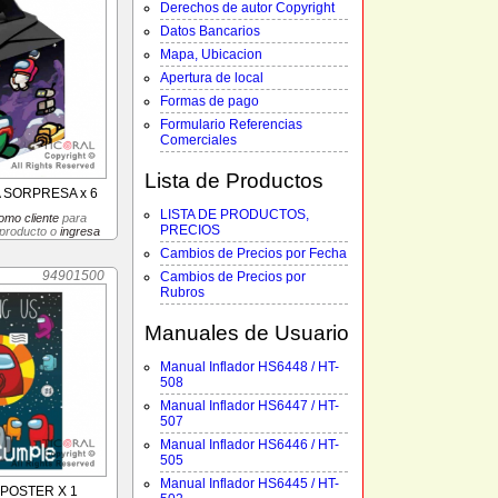
Derechos de autor Copyright
Datos Bancarios
Mapa, Ubicacion
Apertura de local
Formas de pago
Formulario Referencias
Comerciales
Lista de Productos
 SORPRESA x 6
LISTA DE PRODUCTOS,
omo cliente
para
PRECIOS
 producto o
ingresa
Cambios de Precios por Fecha
94901500
Cambios de Precios por
Rubros
Manuales de Usuario
Manual Inflador HS6448 / HT-
508
Manual Inflador HS6447 / HT-
507
Manual Inflador HS6446 / HT-
505
Manual Inflador HS6445 / HT-
POSTER X 1