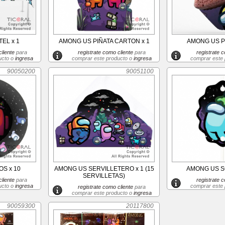
EL x 1
AMONG US PIÑATA CARTON x 1
AMONG US PI
liente
para
registrate como cliente
para
registrate c
ucto o
ingresa
comprar este producto o
ingresa
comprar este
90050200
90051100
S x 10
AMONG US SERVILLETERO x 1 (15
AMONG US S
SERVILLETAS)
liente
para
registrate c
ucto o
ingresa
comprar este
registrate como cliente
para
comprar este producto o
ingresa
90059300
20117800