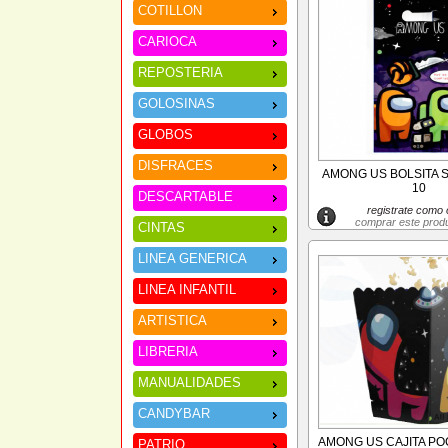
COTILLON
CARIOCA
REPOSTERIA
GOLOSINAS
GLOBOS
DISFRACES
AMONG US BOLSITA 
10
DESCARTABLE
registrate como c
comprar este prod
CINTAS
LINEA GENERICA
LINEA INFANTIL
ARTISTICA
LIBRERIA
MANUALIDADES
CANDYBAR
AMONG US CAJITA PO
PATRIO