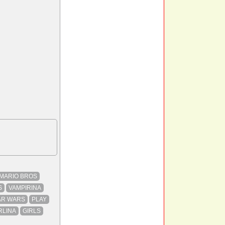
MARIO BROS
S
VAMPIRINA
AR WARS
PLAY
RLINA
GIRLS