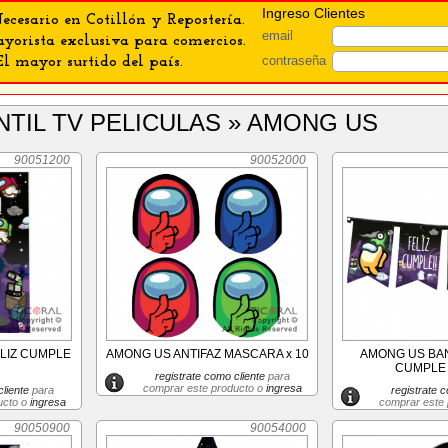
Ingreso Clientes
ecesario en Cotillón y Repostería.
email
orista exclusiva para comercios.
contraseña
El mayor surtido del país.
ANTIL TV PELICULAS » AMONG US
90051200
90052000
LIZ CUMPLE
AMONG US ANTIFAZ MASCARA x 10
AMONG US BAN
CUMPLE 
registrate como cliente
para
comprar este producto o
ingresa
liente
para
registrate c
ucto o
ingresa
comprar este
90050900
90054000