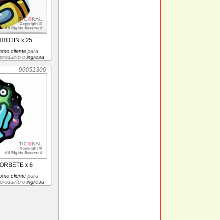
ROTIN x 25
omo cliente
para
 producto o
ingresa
90051300
ORBETE x 6
omo cliente
para
 producto o
ingresa