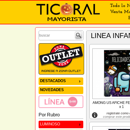
Todo lo N
Venta May
LINEA INF
DESTACADOS
NOVEDADES
AMONG US AFICHE FE
x 1
registrate como c
Por Rubro
comprar este prod
LUMINOSO