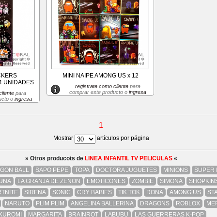
CKERS
MINI NAIPE AMONG US x 12
4 UNIDADES
registrate como cliente
para
comprar este producto o
ingresa
liente
para
ucto o
ingresa
1
Mostrar
artículos por página
» Otros producots de
LINEA INFANTIL TV PELICULAS
«
GON BALL
SAPO PEPE
TOPA
DOCTORA JUGUETES
MINIONS
SUPER 
UNA
LA GRANJA DE ZENON
EMOTICONES
ZOMBIE
SIMONA
SHOPKIN
TNITE
SIRENA
SONIC
CRY BABIES
TIK TOK
DONA
AMONG US
ST
NARUTO
PLIM PLIM
ANGELINA BALLERINA
DRAGONS
ROBLOX
ME
KUROMI
MARGARITA
BRAINROT
LABUBU
LAS GUERRERAS K-POP