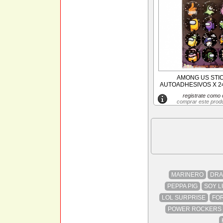
AMONG US STI
AUTOADHESIVOS X 2
registrate como c
comprar este prod
MARINERO
DRA
PEPPA PIG
SOY L
LOL SURPRISE
FOR
POWER ROCKERS