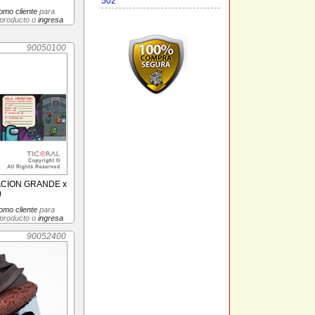
502
omo cliente
para
 producto o
ingresa
90050100
ACION GRANDE x
0
omo cliente
para
 producto o
ingresa
90052400