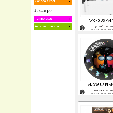
Carioca futbol
Buscar por
Temporadas
AMONG US MANT
Acontecimientos
registrate como c
comprar este prod
AMONG US PLATO
registrate como c
comprar este prod