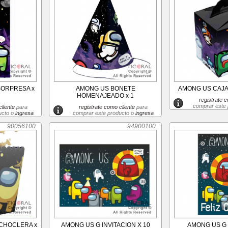
SORPRESA x
AMONG US BONETE
AMONG US CAJA
HOMENAJEADO x 1
registrate c
comprar este
liente
para
registrate como cliente
para
ucto o
ingresa
comprar este producto o
ingresa
90056100
94900100
CHOCLERA x
AMONG US G INVITACION X 10
AMONG US G 