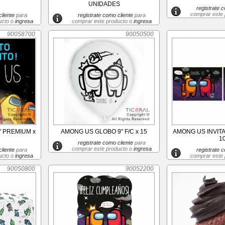
UNIDADES
registrate c
comprar este
liente
para
registrate como cliente
para
ucto o
ingresa
comprar este producto o
ingresa
90058700
90050500
 PREMIUM x
AMONG US GLOBO 9" F/C x 15
AMONG US INVIT
1
registrate como cliente
para
comprar este producto o
ingresa
liente
para
registrate c
ucto o
ingresa
comprar este
90050800
90052200