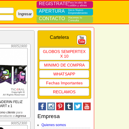
REGISTRATE
Para locales de
cotillón y afines
APERTURA
Inicio Nuevo
Emprendimiento
Ingresar
CONTACTO
Hacenos tu
Consulta
Cartelera
90051900
GLOBOS SEMPERTEX
X 10
MINIMO DE COMPRA
WHATSAPP
Fechas Importantes
RECLAMOS
DERIN FELIZ
ART x 1
omo cliente
para
Empresa
 producto o
ingresa
90052300
Quienes somos