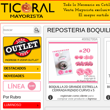
Todo lo Necesario en Cotil
Venta Mayorista exclusiv
El mayor surtido 
REPOSTERIA BOQUI
40092700A
DESTACADOS
NOVEDADES
BOQUILLA 2D GRANDE ESTRELLA
B
CERRADA RIZADO CURVO x 5
registrate como cliente
para
Por Rubro
comprar este producto o
ingresa
LUMINOSO