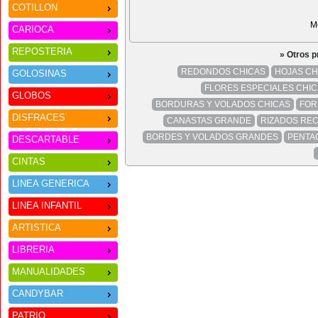
COTILLON
M
CARIOCA
REPOSTERIA
» Otros 
REDONDOS CHICAS
HOJAS CH
GOLOSINAS
FLORES ESPECIALES CHI
GLOBOS
BORDURAS Y VOLADOS CHICAS
FOR
DISFRACES
CANASTAS GRANDE
RIZADOS RE
BORDES Y VOLADOS GRANDES
PENTA
DESCARTABLE
CINTAS
LINEA GENERICA
LINEA INFANTIL
ARTISTICA
LIBRERIA
MANUALIDADES
CANDYBAR
PATRIO