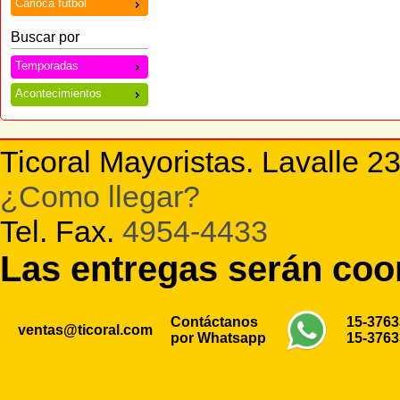
Carioca futbol
Buscar por
Temporadas
Acontecimientos
Ticoral Mayoristas. Lavalle 2
¿Como llegar?
Tel. Fax.
4954-4433
Las entregas serán co
Contáctanos
15-376
ventas@ticoral.com
por Whatsapp
15-376