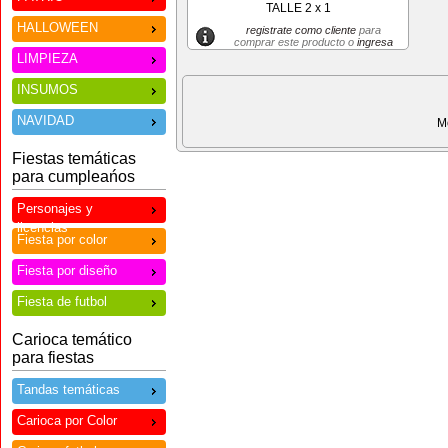
TALLE 2 x 1
HALLOWEEN
registrate como cliente
para
comprar este producto o
ingresa
LIMPIEZA
INSUMOS
NAVIDAD
M
Fiestas temáticas
para cumpleańos
Personajes y
licencias
Fiesta por color
Fiesta por diseño
Fiesta de futbol
Carioca temático
para fiestas
Tandas temáticas
Carioca por Color