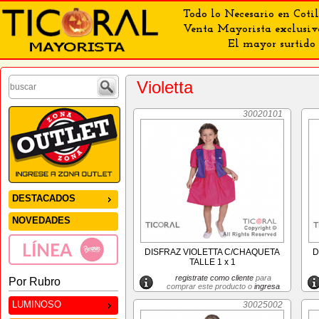
Todo lo Necesario en Cotil
Venta Mayorista exclusiv
El mayor surtido 
Violetta
30020101
DESTACADOS
NOVEDADES
DISFRAZ VIOLETTA C/CHAQUETA
D
TALLE 1 x 1
registrate como cliente
para
Por Rubro
comprar este producto o
ingresa
LUMINOSO
30025002