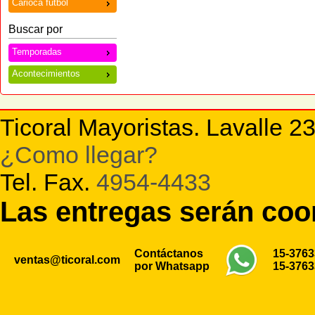
Carioca futbol
Buscar por
Temporadas
Acontecimientos
Ticoral Mayoristas. Lavalle 2
¿Como llegar?
Tel. Fax.
4954-4433
Las entregas serán co
Contáctanos
15-376
ventas@ticoral.com
por Whatsapp
15-376