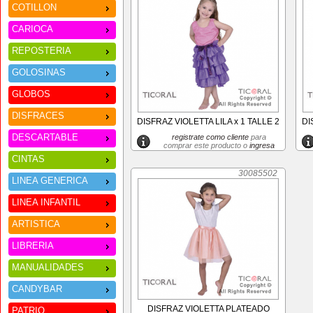
COTILLON
CARIOCA
REPOSTERIA
GOLOSINAS
GLOBOS
DISFRACES
DISFRAZ VIOLETTA LILA x 1 TALLE 2
DI
DESCARTABLE
registrate como cliente
para
comprar este producto o
ingresa
CINTAS
30085502
LINEA GENERICA
LINEA INFANTIL
ARTISTICA
LIBRERIA
MANUALIDADES
CANDYBAR
DISFRAZ VIOLETTA PLATEADO
PATRIO