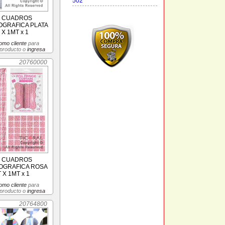
502
E CUADROS
OGRAFICA PLATA
X 1MT x 1
omo cliente
para
 producto o
ingresa
20760000
E CUADROS
OGRAFICA ROSA
 X 1MT x 1
omo cliente
para
 producto o
ingresa
20764800