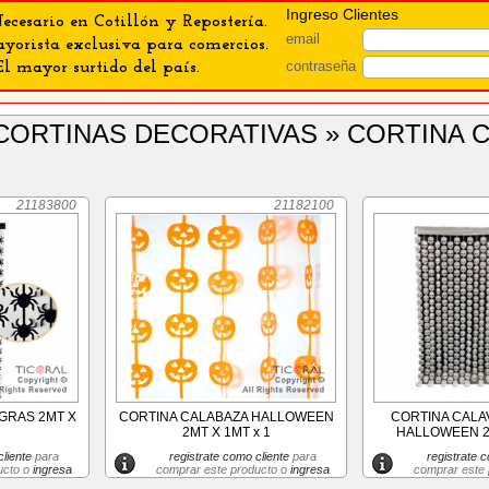
Ingreso Clientes
ecesario en Cotillón y Repostería.
email
orista exclusiva para comercios.
contraseña
El mayor surtido del país.
21183800
21182100
GRAS 2MT X
CORTINA CALABAZA HALLOWEEN
CORTINA CALA
2MT X 1MT x 1
HALLOWEEN 2M
liente
para
registrate como cliente
para
registrate c
ucto o
ingresa
comprar este producto o
ingresa
comprar este