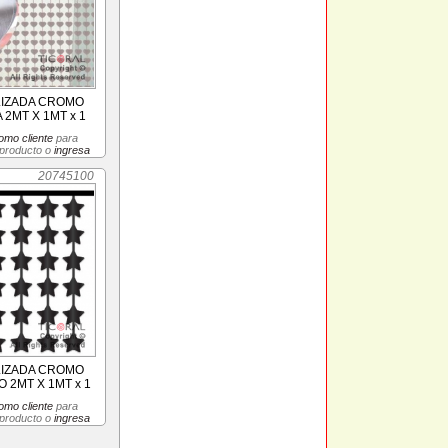
LIZADA CROMO
2MT X 1MT x 1
omo cliente
para
 producto o
ingresa
20745100
LIZADA CROMO
 2MT X 1MT x 1
omo cliente
para
 producto o
ingresa