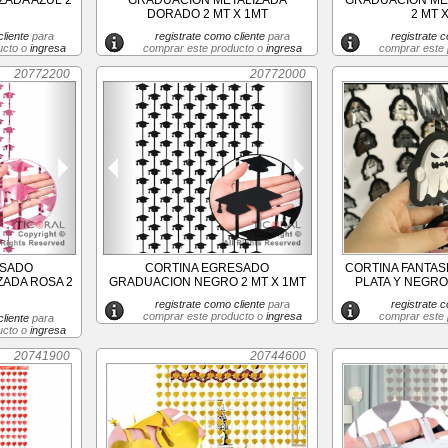
ADA AZUL 2
GRADUACION METALIZADA
GRADUACION MET
DORADO 2 MT X 1MT
2 MT 
liente
para
registrate como cliente
para
registrate c
ucto o
ingresa
comprar este producto o
ingresa
comprar este
20772200
20772000
ESADO
CORTINA EGRESADO
CORTINA FANTA
ZADA ROSA 2
GRADUACION NEGRO 2 MT X 1MT
PLATA Y NEGRO 
registrate como cliente
para
registrate c
comprar este producto o
ingresa
comprar este
liente
para
ucto o
ingresa
20741900
20744600