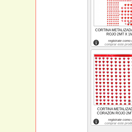
CORTINA METALIZA
ROJO 2MT X 1M
registrate como c
comprar este prod
CORTINA METALIZ
CORAZON ROJO 2MT 
registrate como c
comprar este prod