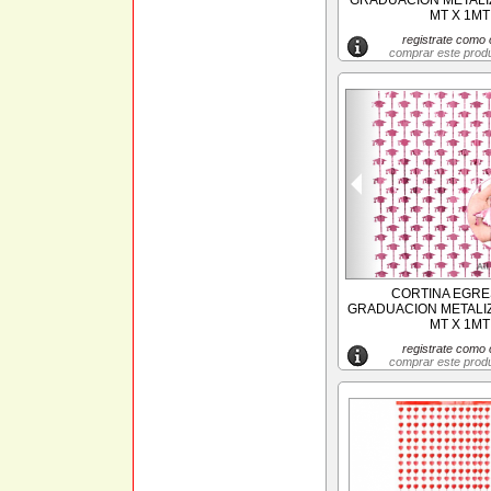
GRADUACION METALIZ
MT X 1MT
registrate como c
comprar este prod
CORTINA EGR
GRADUACION METALI
MT X 1MT
registrate como c
comprar este prod