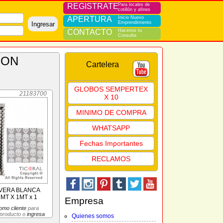
REGISTRATE
Para locales de
cotillón y afines
APERTURA
Inicio Nuevo
Emprendimiento
Ingresar
CONTACTO
Hacenos tu
Consulta
Cartelera
GLOBOS SEMPERTEX
21183700
X 10
MINIMO DE COMPRA
WHATSAPP
Fechas Importantes
RECLAMOS
VERA BLANCA
T X 1MT x 1
Empresa
omo cliente
para
 producto o
ingresa
Quienes somos