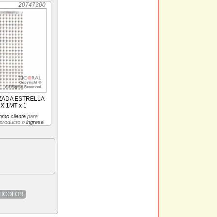
20747300
ZADA ESTRELLA
X 1MT x 1
omo cliente
para
 producto o
ingresa
TICOLOR