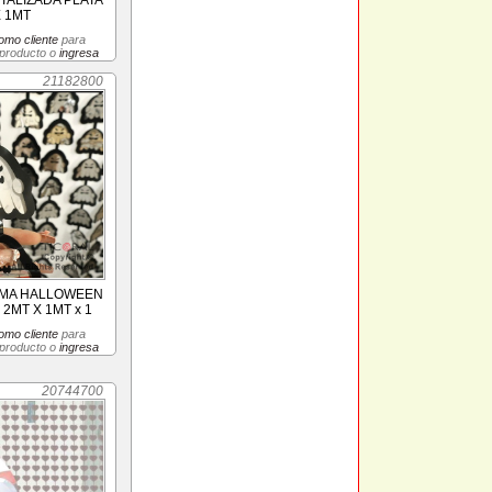
ALIZADA PLATA
X 1MT
omo cliente
para
 producto o
ingresa
21182800
SMA HALLOWEEN
2MT X 1MT x 1
omo cliente
para
 producto o
ingresa
20744700