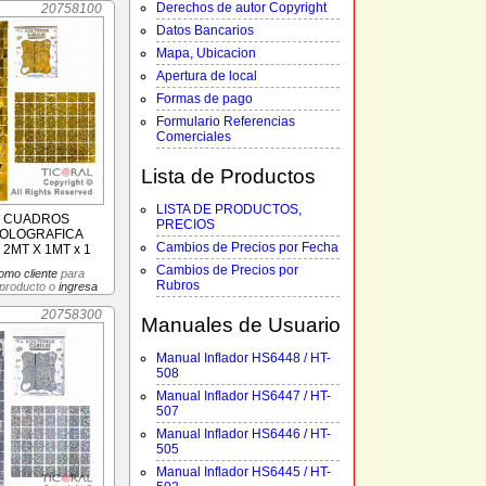
Derechos de autor Copyright
20758100
Datos Bancarios
Mapa, Ubicacion
Apertura de local
Formas de pago
Formulario Referencias
Comerciales
Lista de Productos
LISTA DE PRODUCTOS,
E CUADROS
PRECIOS
HOLOGRAFICA
Cambios de Precios por Fecha
2MT X 1MT x 1
Cambios de Precios por
omo cliente
para
Rubros
 producto o
ingresa
20758300
Manuales de Usuario
Manual Inflador HS6448 / HT-
508
Manual Inflador HS6447 / HT-
507
Manual Inflador HS6446 / HT-
505
Manual Inflador HS6445 / HT-