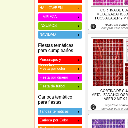
HALLOWEEN
CORTINA DE C
METALIZADA HOL
LIMPIEZA
FUCSIA LASER 2 MT 
registrate como c
INSUMOS
comprar este prod
NAVIDAD
Fiestas temáticas
para cumpleańos
Personajes y
licencias
Fiesta por color
Fiesta por diseño
Fiesta de futbol
CORTINA DE C
METALIZADA HOLOGR
Carioca temático
LASER 2 MT X 1
para fiestas
registrate como c
comprar este prod
Tandas temáticas
Carioca por Color