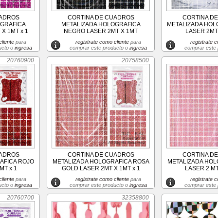
UADROS
CORTINA DE CUADROS
CORTINA D
OGRAFICA
METALIZADA HOLOGRAFICA
METALIZADA HOL
X 1MT x 1
NEGRO LASER 2MT X 1MT
LASER 2MT 
liente
para
registrate como cliente
para
registrate c
ucto o
ingresa
comprar este producto o
ingresa
comprar este
20760900
20758500
UADROS
CORTINA DE CUADROS
CORTINA D
AFICA ROJO
METALIZADA HOLOGRAFICA ROSA
METALIZADA HOL
MT x 1
GOLD LASER 2MT X 1MT x 1
LASER 2 MT
liente
para
registrate como cliente
para
registrate c
ucto o
ingresa
comprar este producto o
ingresa
comprar este
20760700
32358800