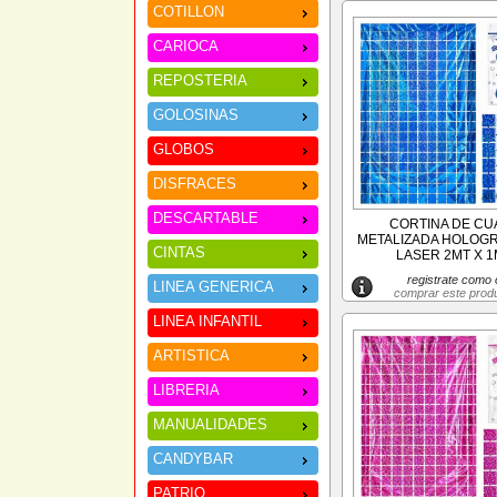
COTILLON
CARIOCA
REPOSTERIA
GOLOSINAS
GLOBOS
DISFRACES
DESCARTABLE
CORTINA DE C
METALIZADA HOLOGR
CINTAS
LASER 2MT X 1
registrate como c
LINEA GENERICA
comprar este prod
LINEA INFANTIL
ARTISTICA
LIBRERIA
MANUALIDADES
CANDYBAR
PATRIO