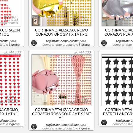
DA CORAZON
CORTINA METALIZADA CROMO
CORTINA META
T x 1
CORAZON ORO 2MT X 1MT x 1
CORAZON PLATA 
liente
para
registrate como cliente
para
registrate c
ucto o
ingresa
comprar este producto o
ingresa
comprar este
20744500
20744800
ADA CROMO
CORTINA METALIZADA CROMO
CORTINA META
X 1MT x 1
CORAZON ROSA GOLD 2MT X 1MT
ESTRELLA NEGRO
x 1
liente
para
registrate c
ucto o
ingresa
comprar este
registrate como cliente
para
comprar este producto o
ingresa