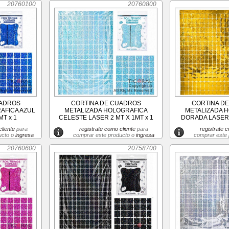
20760100
20760800
UADROS
CORTINA DE CUADROS
CORTINA D
AFICA AZUL
METALIZADA HOLOGRAFICA
METALIZADA 
MT x 1
CELESTE LASER 2 MT X 1MT x 1
DORADA LASER 
liente
para
registrate como cliente
para
registrate c
ucto o
ingresa
comprar este producto o
ingresa
comprar este
20760600
20758700