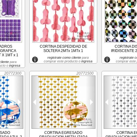
UADROS
CORTINA DESPEDIDAD DE
CORTINA DI
OGRAFICA
SOLTERA 2MTx 1MTx 1
IRIDISCENTE 2
 X 1MT x 1
registrate como cliente
para
registrate c
comprar este producto o
ingresa
comprar este
liente
para
ucto o
ingresa
20772300
20771500
ESADO
CORTINA EGRESADO
CORTINA 