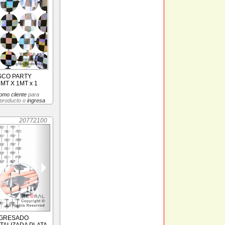
SCO PARTY
MT X 1MT x 1
omo cliente
para
 producto o
ingresa
20772100
EGRESADO