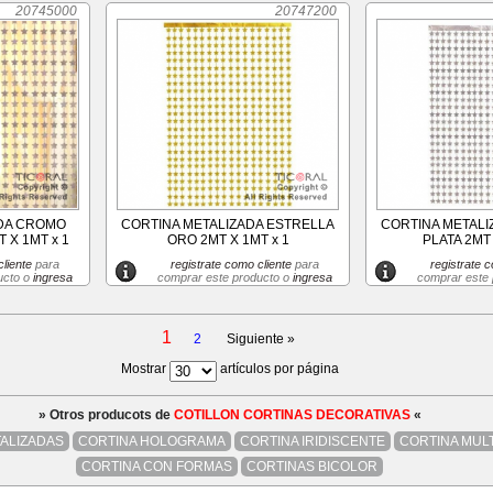
20745000
20747200
ADA CROMO
CORTINA METALIZADA ESTRELLA
CORTINA METALI
 X 1MT x 1
ORO 2MT X 1MT x 1
PLATA 2MT 
liente
para
registrate como cliente
para
registrate c
ucto o
ingresa
comprar este producto o
ingresa
comprar este
1
2
Siguiente »
Mostrar
artículos por página
» Otros producots de
COTILLON CORTINAS DECORATIVAS
«
ALIZADAS
CORTINA HOLOGRAMA
CORTINA IRIDISCENTE
CORTINA MUL
CORTINA CON FORMAS
CORTINAS BICOLOR