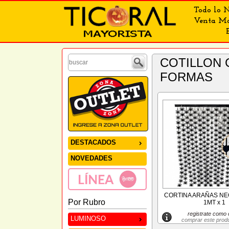
Todo lo N
Venta May
COTILLON CORTINAS DECORATIVAS » CORTINA CON
FORMAS
DESTACADOS
NOVEDADES
CORTINA ARAÑAS NE
Por Rubro
1MT x 1
registrate como c
LUMINOSO
comprar este prod