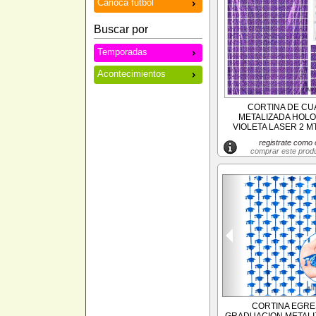
Carioca futbol
Buscar por
Temporadas
Acontecimientos
CORTINA DE C
METALIZADA HOL
VIOLETA LASER 2 MT
registrate como c
comprar este prod
CORTINA EGR