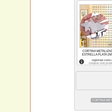
CORTINA METALIZ
ESTRELLA PLATA 2MT
registrate como c
comprar este prod
CORTINA MET