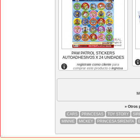
PAW PATROL STICKERS
AUTOADHESIVOS X 24 UNIDADES
registrate como cliente
para
comprar este producto o
ingresa
M
» Otros
CARS
PRINCESAS
TOY STORY
SIR
MINNIE
MICKEY
PRINCESA SIRENITA