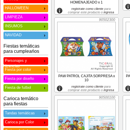
HOMENAJEADO x 1
HALLOWEEN
registrate como cliente
para
comprar este producto o
ingresa
LIMPIEZA
90502300
INSUMOS
NAVIDAD
Fiestas temáticas
para cumpleańos
Personajes y
licencias
Fiesta por color
PAW PATROL CAJITA SORPRESA x
PA
Fiesta por diseño
10
registrate como cliente
para
Fiesta de futbol
comprar este producto o
ingresa
90500100
Carioca temático
para fiestas
Tandas temáticas
Carioca por Color