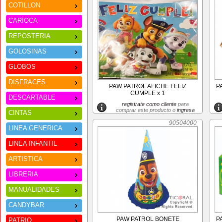
COTILLON
CARIOCA
REPOSTERIA
GOLOSINAS
GLOBOS
DISFRACES
PAW PATROL AFICHE FELIZ
P
CUMPLE x 1
DESCARTABLE
registrate como cliente
para
comprar este producto o
ingresa
CINTAS
90504000
LINEA GENERICA
LINEA INFANTIL
ARTISTICA
LIBRERIA
MANUALIDADES
CANDYBAR
PAW PATROL BONETE
P
PATRIO