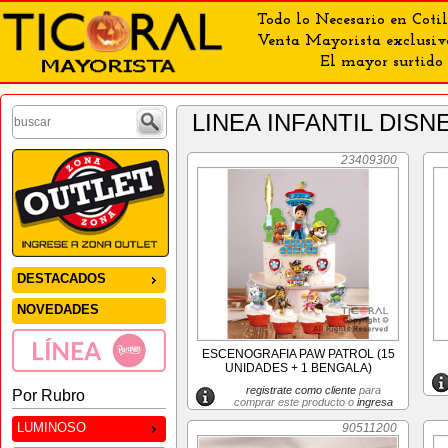
Todo lo Necesario en Cotil
Venta Mayorista exclusiv
El mayor surtido 
LINEA INFANTIL DIS
23409300
DESTACADOS
NOVEDADES
ESCENOGRAFIA PAW PATROL (15
UNIDADES + 1 BENGALA)
registrate como cliente
para
Por Rubro
comprar este producto o
ingresa
LUMINOSO
90511200