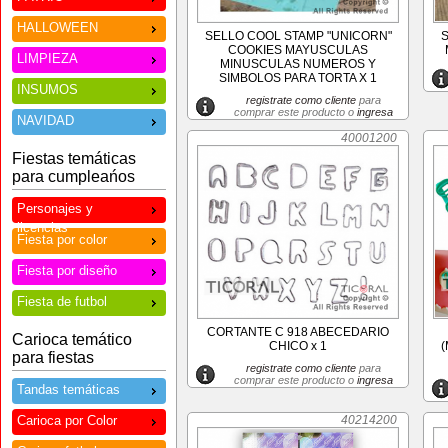
HALLOWEEN
SELLO COOL STAMP "UNICORN"
S
COOKIES MAYUSCULAS
LIMPIEZA
MINUSCULAS NUMEROS Y
SIMBOLOS PARA TORTA X 1
INSUMOS
registrate como cliente
para
comprar este producto o
ingresa
NAVIDAD
40001200
Fiestas temáticas
para cumpleańos
Personajes y
licencias
Fiesta por color
Fiesta por diseño
Fiesta de futbol
CORTANTE C 918 ABECEDARIO
Carioca temático
CHICO x 1
para fiestas
registrate como cliente
para
comprar este producto o
ingresa
Tandas temáticas
Carioca por Color
40214200