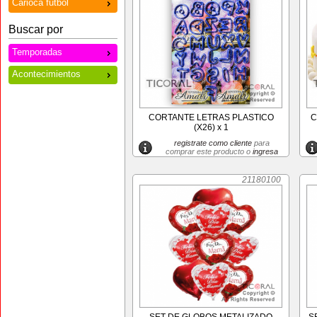
Carioca futbol
Buscar por
Temporadas
Acontecimientos
CORTANTE LETRAS PLASTICO
C
(X26) x 1
registrate como cliente
para
comprar este producto o
ingresa
21180100