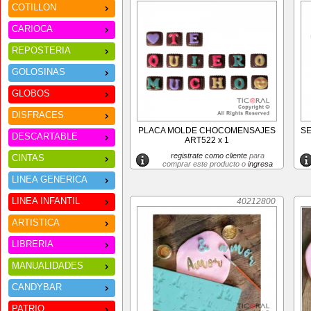
COTILLON
CARIOCA
REPOSTERIA
GOLOSINAS
GLOBOS
DISFRACES
PLACA MOLDE CHOCOMENSAJES
SE
DESCARTABLE
ART522 x 1
registrate como cliente
para
CINTAS
comprar este producto o
ingresa
LINEA GENERICA
LINEA INFANTIL
40212800
ARTISTICA
LIBRERIA
MANUALIDADES
CANDYBAR
PATRIO