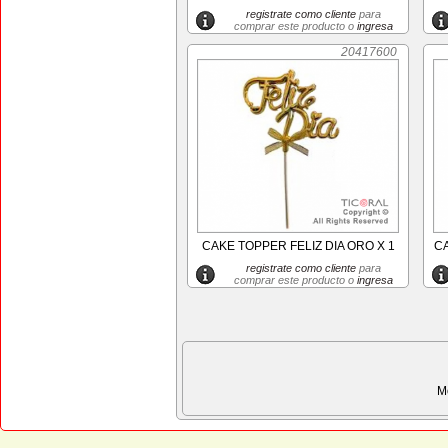
registrate como cliente
para
comprar este producto o
ingresa
20417600
CAKE TOPPER FELIZ DIA ORO X 1
CA
registrate como cliente
para
comprar este producto o
ingresa
M