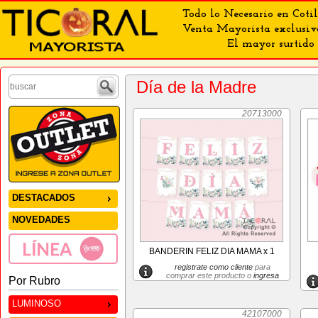
Todo lo Necesario en Cotil
Venta Mayorista exclusiv
El mayor surtido 
Día de la Madre
20713000
DESTACADOS
NOVEDADES
BANDERIN FELIZ DIA MAMA x 1
registrate como cliente
para
comprar este producto o
ingresa
Por Rubro
LUMINOSO
42107000