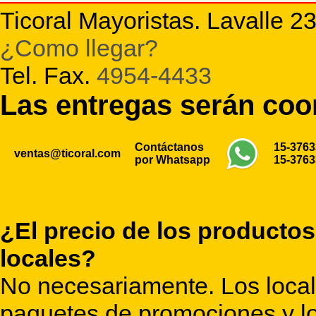
Ticoral Mayoristas. Lavalle 2
¿Como llegar?
Tel. Fax.
4954-4433
Las entregas serán co
Contáctanos
15-376
ventas@ticoral.com
por Whatsapp
15-376
¿El precio de los productos
locales?
No necesariamente. Los locale
paquetes de promociones y lo