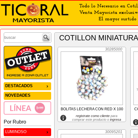
Todo lo Necesario en Cotil
Venta Mayorista exclusiv
El mayor surtido 
COTILLON MINIATUR
30285000
DESTACADOS
NOVEDADES
BOLITAS LECHERA CON RED X 100
C
registrate como cliente
para
comprar este producto o
ingresa
Por Rubro
LUMINOSO
30095201