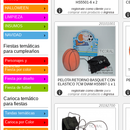
HS5501-6 x 2
C
HALLOWEEN
registrate como cliente
para
comprar este producto o
ingresa
LIMPIEZA
20101001
INSUMOS
NAVIDAD
Fiestas temáticas
para cumpleańos
Personajes y
licencias
Fiesta por color
Fiesta por diseño
PELOTA RETORNO BASQUET CON
P
ELASTICO 7CM DIAM HS5897-1 x 1
Fiesta de futbol
registrate como cliente
para
comprar este producto o
ingresa
Carioca temático
para fiestas
20192700
Tandas temáticas
Carioca por Color