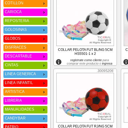
COTILLON
CARIOCA
REPOSTERIA
GOLOSINAS
GLOBOS
DISFRACES
COLLAR PELOTA FUT BL/NG 5CM
C
HS5501-1 x 2
DESCARTABLE
registrate como cliente
para
comprar este producto o
ingresa
CINTAS
30095206
LINEA GENERICA
LINEA INFANTIL
ARTISTICA
LIBRERIA
MANUALIDADES
CANDYBAR
COLLAR PELOTA FUT RJ/NG 5CM
PATRIO