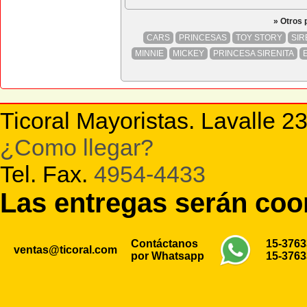
» Otros
CARS
PRINCESAS
TOY STORY
SIR
MINNIE
MICKEY
PRINCESA SIRENITA
Ticoral Mayoristas. Lavalle 2
¿Como llegar?
Tel. Fax.
4954-4433
Las entregas serán co
Contáctanos
15-376
ventas@ticoral.com
por Whatsapp
15-376