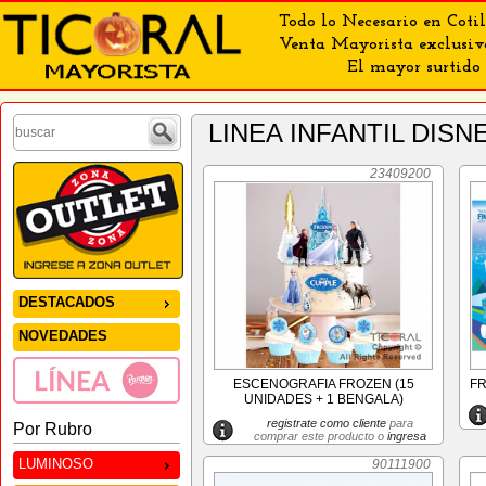
Todo lo Necesario en Cotil
Venta Mayorista exclusiv
El mayor surtido 
LINEA INFANTIL DIS
23409200
DESTACADOS
NOVEDADES
ESCENOGRAFIA FROZEN (15
FR
UNIDADES + 1 BENGALA)
registrate como cliente
para
Por Rubro
comprar este producto o
ingresa
LUMINOSO
90111900