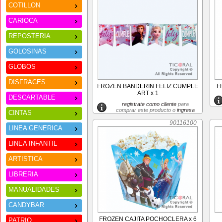
COTILLON
CARIOCA
REPOSTERIA
GOLOSINAS
GLOBOS
DISFRACES
FROZEN BANDERIN FELIZ CUMPLE
F
ART x 1
DESCARTABLE
registrate como cliente
para
comprar este producto o
ingresa
CINTAS
90116100
LINEA GENERICA
LINEA INFANTIL
ARTISTICA
LIBRERIA
MANUALIDADES
CANDYBAR
FROZEN CAJITA POCHOCLERA x 6
PATRIO