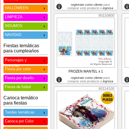
registrate como cliente
para
HALLOWEEN
comprar este producto o
ingresa
90110800
LIMPIEZA
INSUMOS
NAVIDAD
Fiestas temáticas
para cumpleańos
Personajes y
licencias
Fiesta por color
FROZEN MANTEL x 1
Fiesta por diseño
registrate como cliente
para
comprar este producto o
ingresa
Fiesta de futbol
90114100
Carioca temático
para fiestas
Tandas temáticas
Carioca por Color