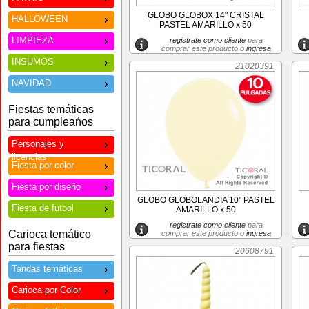
GLOBO GLOBOX 14" CRISTAL
HALLOWEEN
PASTEL AMARILLO x 50
LIMPIEZA
registrate como cliente
para
comprar este producto o
ingresa
INSUMOS
21020391
NAVIDAD
Fiestas temáticas
para cumpleańos
Personajes y
licencias
Fiesta por color
Fiesta por diseño
GLOBO GLOBOLANDIA 10" PASTEL
Fiesta de futbol
AMARILLO x 50
registrate como cliente
para
Carioca temático
comprar este producto o
ingresa
para fiestas
20608791
Tandas temáticas
Carioca por Color