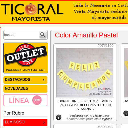
Todo lo Necesario en Cotil
Venta Mayorista exclusiv
El mayor surtido 
Color Amarillo Pastel
20761100
DESTACADOS
NOVEDADES
BANDERIN FELIZ CUMPLEAÑOS
BA
PARTY AMARILLO PASTEL CON
STAMPING
Por Rubro
registrate como cliente
para
comprar este producto o
ingresa
LUMINOSO
20023205