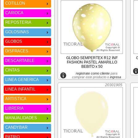
COTILLON
CARIOCA
REPOSTERIA
GOLOSINAS
GLOBOS
DISFRACES
GLOBO SEMPERTEX R12 INF
DESCARTABLE
FASHION PASTEL AMARILLO
BEBITO x 50
CINTAS
registrate como cliente
para
comprar este producto o
ingresa
LINEA GENERICA
20301905
LINEA INFANTIL
ARTISTICA
LIBRERIA
MANUALIDADES
CANDYBAR
PATRIO