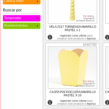
Carioca futbol
Buscar por
Temporadas
Acontecimientos
VELA 2317 TORNEADA AMARILLO
PASTEL x 1
registrate como cliente
para
comprar este producto o
ingresa
91407700
CAJITA POCHOCLERA AMARILLO
CA
PASTEL X 10
registrate como cliente
para
comprar este producto o
ingresa