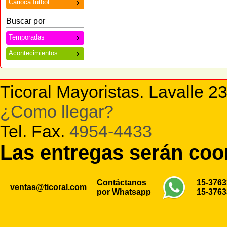
Carioca futbol
Buscar por
Temporadas
Acontecimientos
Ticoral Mayoristas. Lavalle 2
¿Como llegar?
Tel. Fax.
4954-4433
Las entregas serán co
Contáctanos
15-376
ventas@ticoral.com
por Whatsapp
15-376