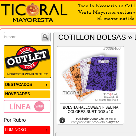
Todo lo Necesario en Cotil
Venta Mayorista exclusiv
El mayor surtido 
COTILLON BOLSAS »
20200400
DESTACADOS
NOVEDADES
BOLSITA HALLOWEEN FISELINA
COLORES SURTIDOS x 10
registrate como cliente
para
Por Rubro
comprar este producto o
ingresa
LUMINOSO