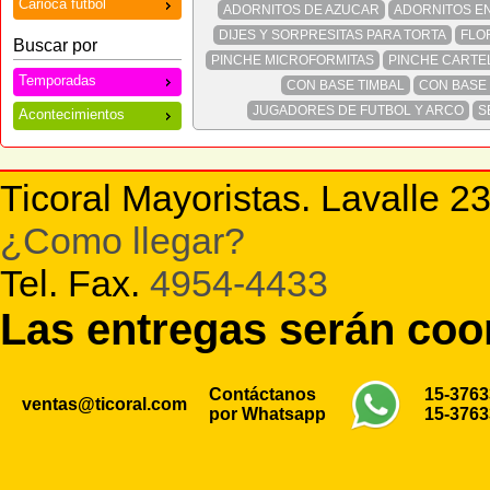
Carioca futbol
ADORNITOS DE AZUCAR
ADORNITOS EN
DIJES Y SORPRESITAS PARA TORTA
FLO
Buscar por
PINCHE MICROFORMITAS
PINCHE CARTE
Temporadas
CON BASE TIMBAL
CON BASE
JUGADORES DE FUTBOL Y ARCO
S
Acontecimientos
Ticoral Mayoristas. Lavalle 2
¿Como llegar?
Tel. Fax.
4954-4433
Las entregas serán co
Contáctanos
15-376
ventas@ticoral.com
por Whatsapp
15-376