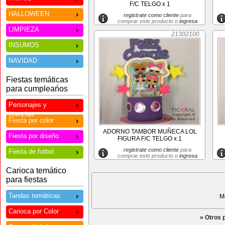
F/C TELGO x 1
HALLOWEEN
registrate como cliente
para
comprar este producto o
ingresa
LIMPIEZA
21302100
INSUMOS
NAVIDAD
Fiestas temáticas
para cumpleańos
Personajes y
licencias
Fiesta por color
ADORNO TAMBOR MUÑECA LOL
Fiesta por diseño
FIGURA F/C TELGO x 1
registrate como cliente
para
Fiesta de futbol
comprar este producto o
ingresa
Carioca temático
para fiestas
Tandas temáticas
M
Carioca por Color
» Otros 