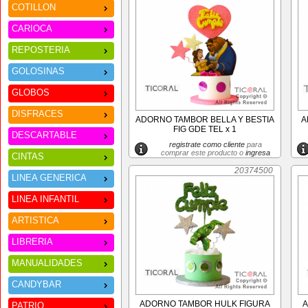
COTILLON
CARIOCA
REPOSTERIA
GOLOSINAS
GLOBOS
DISFRACES
ADORNO TAMBOR BELLA Y BESTIA
A
FIG GDE TEL x 1
DESCARTABLE
registrate como cliente
para
comprar este producto o
ingresa
CINTAS
20374500
LINEA GENERICA
LINEA INFANTIL
ARTISTICA
LIBRERIA
MANUALIDADES
CANDYBAR
ADORNO TAMBOR HULK FIGURA
A
PATRIO