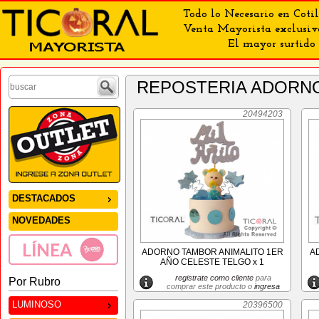
Todo lo Necesario en Cotil
Venta Mayorista exclusiv
El mayor surtido 
REPOSTERIA ADORN
20494203
DESTACADOS
NOVEDADES
ADORNO TAMBOR ANIMALITO 1ER
A
AÑO CELESTE TELGO x 1
registrate como cliente
para
Por Rubro
comprar este producto o
ingresa
LUMINOSO
20396500