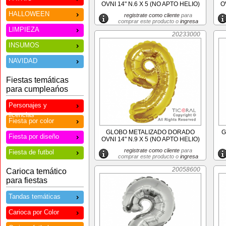
OVNI 14" N.6 X 5 (NO APTO HELIO)
O
HALLOWEEN
registrate como cliente
para
comprar este producto o
ingresa
LIMPIEZA
20233000
INSUMOS
NAVIDAD
Fiestas temáticas
para cumpleańos
Personajes y
licencias
Fiesta por color
GLOBO METALIZADO DORADO
G
Fiesta por diseño
OVNI 14" N.9 X 5 (NO APTO HELIO)
registrate como cliente
para
Fiesta de futbol
comprar este producto o
ingresa
20058600
Carioca temático
para fiestas
Tandas temáticas
Carioca por Color