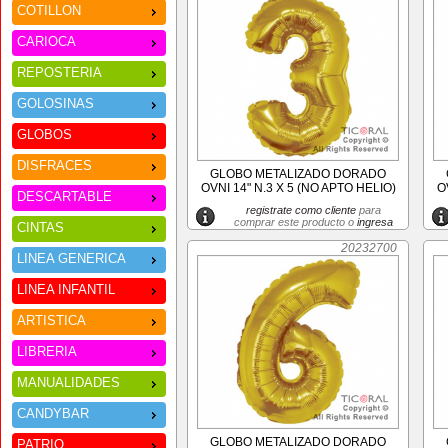
COTILLON
CARIOCA
REPOSTERIA
GOLOSINAS
GLOBOS
DISFRACES
GLOBO METALIZADO DORADO
OVNI 14" N.3 X 5 (NO APTO HELIO)
O
DESCARTABLE
registrate como cliente
para
comprar este producto o
ingresa
CINTAS
20232700
LINEA GENERICA
LINEA INFANTIL
ARTISTICA
LIBRERIA
MANUALIDADES
CANDYBAR
GLOBO METALIZADO DORADO
PATRIO