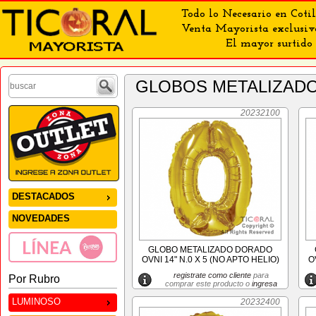
Todo lo Necesario en Cotil
Venta Mayorista exclusiv
El mayor surtido 
GLOBOS METALIZAD
20232100
DESTACADOS
NOVEDADES
GLOBO METALIZADO DORADO
OVNI 14" N.0 X 5 (NO APTO HELIO)
O
registrate como cliente
para
Por Rubro
comprar este producto o
ingresa
LUMINOSO
20232400