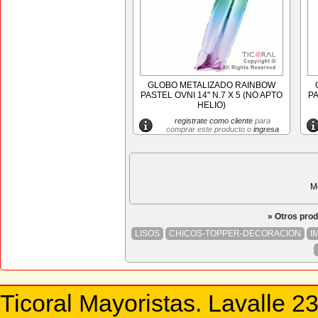
GLOBO METALIZADO RAINBOW
PASTEL OVNI 14" N.7 X 5 (NO APTO
PA
HELIO)
registrate como cliente
para
comprar este producto o
ingresa
M
» Otros pro
LISOS
CHICOS-TOPPER-DECORACION
I
Ticoral Mayoristas. Lavalle 2