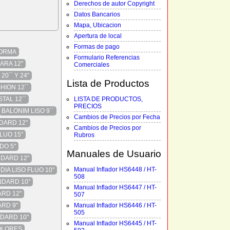
Derechos de autor Copyright
Datos Bancarios
Mapa, Ubicacion
Apertura de local
Formas de pago
FORMA
Formulario Referencias
ARA 12"
Comerciales
0´´ Y 24"
Lista de Productos
HION 12´´
TAL 12´´
LISTA DE PRODUCTOS,
PRECIOS
BALONIM LISO 9´´
Cambios de Precios por Fecha
DARD 12"
Cambios de Precios por
LUO 15"
Rubros
DO 5"
Manuales de Usuario
NDARD 12"
Manual Inflador HS6448 / HT-
IA LISO FLUO 10"
508
NDARD 10"
Manual Inflador HS6447 / HT-
RD 12"
507
ARD 9"
Manual Inflador HS6446 / HT-
505
DARD 10"
Manual Inflador HS6445 / HT-
OLORES