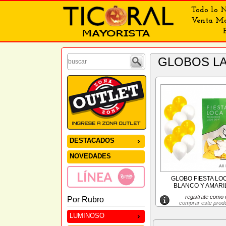
Todo lo N
Venta May
GLOBOS L
DESTACADOS
NOVEDADES
GLOBO FIESTA LOC
BLANCO Y AMARIL
registrate como c
Por Rubro
comprar este prod
LUMINOSO