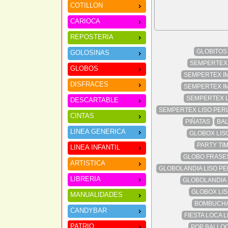
COTILLON
CARIOCA
REPOSTERIA
GLOBITOS 
GOLOSINAS
SEMPERTEX
GLOBOS
SEMPERTEX IM
DISFRACES
SEMPERTEX IM
SEMPERTEX LI
DESCARTABLE
SEMPERTEX LISO PERL
CINTAS
PIÑATAS
BAL
LINEA GENERICA
GLOBOX LIS
PARTY TIM
LINEA INFANTIL
GLOBO FRASES
ARTISTICA
GLOBOLANDIA LISO PE
LIBRERIA
GLOBOLANDIA 
GLOBOX LIS
MANUALIDADES
BOMBUCHA 
CANDYBAR
FIESTA LOCA L
PATRIO
POP BALLOO