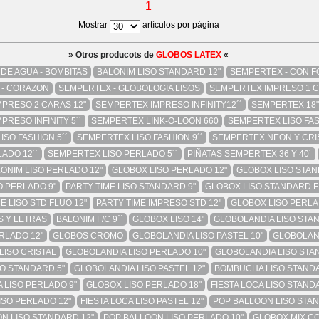
1
Mostrar
artículos por página
» Otros producots de
GLOBOS LATEX
«
DE AGUA - BOMBITAS
BALONIM LISO STANDARD 12"
SEMPERTEX - CON 
 - CORAZON
SEMPERTEX - GLOBOLOGIA LISOS
SEMPERTEX IMPRESO 1 C
PRESO 2 CARAS 12"
SEMPERTEX IMPRESO INFINITY12´´
SEMPERTEX 18" 2
PRESO INFINITY 5´´
SEMPERTEX LINK-O-LOON 660
SEMPERTEX LISO FAS
SO FASHION 5´´
SEMPERTEX LISO FASHION 9´´
SEMPERTEX NEON Y CRIS
ADO 12´´
SEMPERTEX LISO PERLADO 5´´
PIÑATAS SEMPERTEX 36 Y 40´
ONIM LISO PERLADO 12"
GLOBOX LISO PERLADO 12"
GLOBOX LISO STAN
O PERLADO 9"
PARTY TIME LISO STANDARD 9"
GLOBOX LISO STANDARD F
E LISO STD FLUO 12"
PARTY TIME IMPRESO STD 12"
GLOBOX LISO PERLA
 Y LETRAS
BALONIM F/C 9´´
GLOBOX LISO 14"
GLOBOLANDIA LISO STA
RLADO 12"
GLOBOS CROMO
GLOBOLANDIA LISO PASTEL 10"
GLOBOLAND
LISO CRISTAL
GLOBOLANDIA LISO PERLADO 10"
GLOBOLANDIA LISO STA
O STANDARD 5"
GLOBOLANDIA LISO PASTEL 12"
BOMBUCHA LISO STANDA
LISO PERLADO 9"
GLOBOX LISO PERLADO 18"
FIESTA LOCA LISO STAND
ISO PERLADO 12"
FIESTA LOCA LISO PASTEL 12"
POP BALLOON LISO STAN
N LISO STANDARD 12"
POP BALLOON LISO PERLADO 10"
GLOBOX MIX C