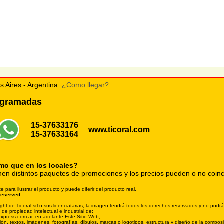
s Aires - Argentina.
¿Como llegar?
rogramadas
15-37633176
www.ticoral.com
15-37633164
smo que en los locales?
nen distintos paquetes de promociones y los precios pueden o no coinci
ara ilustrar el producto y puede diferir del producto real.
reserved.
 de Ticoral srl o sus licenciatarias, la imagen tendrá todos los derechos reservados y no podrás
 de propiedad intelectual e industrial de:
oexpress.com.ar, en adelante Este Sitio Web;
tación, textos, imágenes, fotografías, dibujos, marcas o logotipos, estructura y diseño de la com