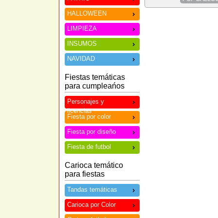
HALLOWEEN
LIMPIEZA
INSUMOS
NAVIDAD
Fiestas temáticas
para cumpleańos
Personajes y
licencias
Fiesta por color
Fiesta por diseño
Fiesta de futbol
Carioca temático
para fiestas
Tandas temáticas
Carioca por Color