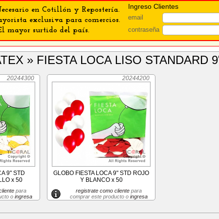
Ingreso Clientes
ecesario en Cotillón y Repostería.
email
orista exclusiva para comercios.
contraseña
El mayor surtido del país.
ATEX » FIESTA LOCA LISO STANDARD 9
20244300
20244200
A 9" STD
GLOBO FIESTA LOCA 9" STD ROJO
LO x 50
Y BLANCO x 50
liente
para
registrate como cliente
para
ucto o
ingresa
comprar este producto o
ingresa