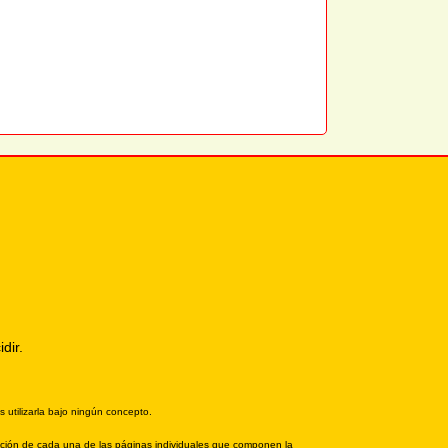
dir.
 utilizarla bajo ningún concepto.
posición de cada una de las páginas individuales que componen la