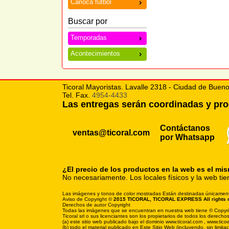
Carioca futbol
Buscar por
Temporadas
Acontecimientos
Ticoral Mayoristas. Lavalle 2318 - Ciudad de Bueno
Tel. Fax.
4954-4433
Las entregas serán coordinadas y p
Contáctanos
ventas@ticoral.com
por Whatsapp
¿El precio de los productos en la web es el mi
No necesariamente. Los locales físicos y la web tie
Las imágenes y tonos de color mostradas Están destinadas únicamente p
Aviso de Copyright ©
2015 TICORAL, TICORAL EXPRESS All rights 
Derechos de autor Copyright
Todas las imágenes que se encuentran en nuestra web tiene © Copyright
Ticoral srl o sus licenciantes son los propietarios de todos los derechos
(a) este sitio web publicado bajo el dominio www.ticoral.com , www.tic
(b) todo el material publicado en Este Sitio Web (incluyendo, sin limi