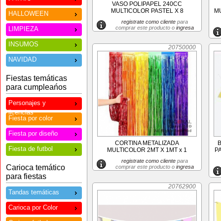
VASO POLIPAPEL 240CC
MULTICOLOR PASTEL X 8
MU
HALLOWEEN
registrate como cliente
para
comprar este producto o
ingresa
LIMPIEZA
INSUMOS
20750000
NAVIDAD
Fiestas temáticas
para cumpleańos
Personajes y
licencias
Fiesta por color
Fiesta por diseño
CORTINA METALIZADA
Fiesta de futbol
MULTICOLOR 2MT X 1MT x 1
P
registrate como cliente
para
Carioca temático
comprar este producto o
ingresa
para fiestas
20762900
Tandas temáticas
Carioca por Color