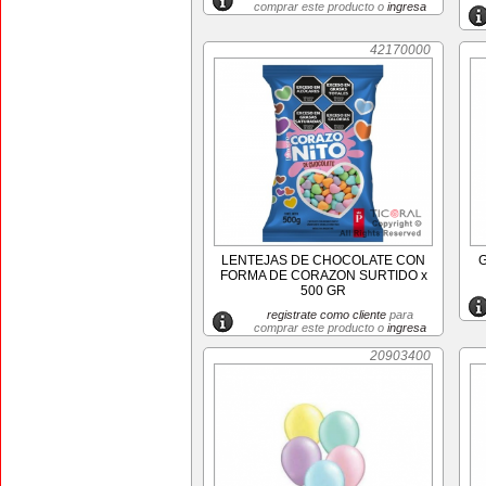
comprar este producto o
ingresa
42170000
LENTEJAS DE CHOCOLATE CON
FORMA DE CORAZON SURTIDO x
500 GR
registrate como cliente
para
comprar este producto o
ingresa
20903400