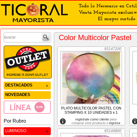
Todo lo Necesario en Cotil
Venta Mayorista exclusiv
El mayor surtido 
Color Multicolor Pastel
95147200
DESTACADOS
NOVEDADES
PLATO MULTICOLOR PASTEL CON
STAMPING X 10 UNIDADES x 1
registrate como cliente
para
Por Rubro
comprar este producto o
ingresa
LUMINOSO
95144800