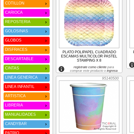
COTILLON
CARIOCA
REPOSTERIA
GOLOSINAS
GLOBOS
DISFRACES
PLATO POLIPAPEL CUADRADO
ESCAMAS MULTICOLOR PASTEL
DESCARTABLE
STAMPING X 8
registrate como cliente
para
CINTAS
comprar este producto o
ingresa
LINEA GENERICA
95140500
LINEA INFANTIL
ARTISTICA
LIBRERIA
MANUALIDADES
CANDYBAR
PATRIO