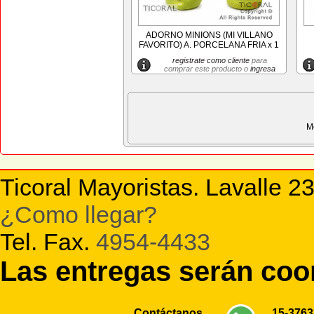
ADORNO MINIONS (MI VILLANO
FAVORITO) A. PORCELANA FRIA x 1
registrate como cliente
para
comprar este producto o
ingresa
M
Ticoral Mayoristas. Lavalle 2
¿Como llegar?
Tel. Fax.
4954-4433
Las entregas serán co
Contáctanos
15-376