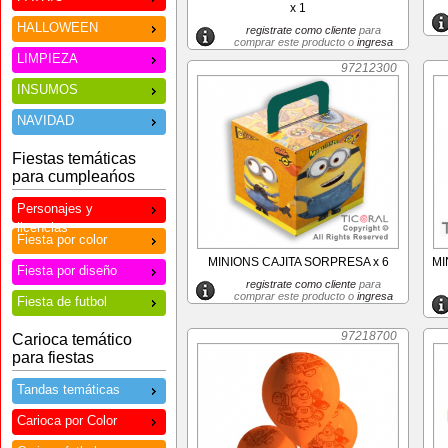
x 1
HALLOWEEN
registrate como cliente
para
comprar este producto o
ingresa
LIMPIEZA
97212300
INSUMOS
NAVIDAD
Fiestas temáticas
para cumpleańos
Personajes y
licencias
Fiesta por color
MINIONS CAJITA SORPRESA x 6
MI
Fiesta por diseño
registrate como cliente
para
comprar este producto o
ingresa
Fiesta de futbol
97218700
Carioca temático
para fiestas
Tandas temáticas
Carioca por Color