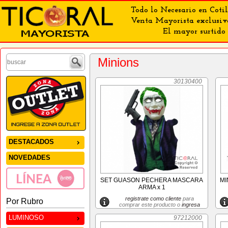
Todo lo Necesario en Cotil
Venta Mayorista exclusiv
El mayor surtido 
Minions
30130400
DESTACADOS
NOVEDADES
SET GUASON PECHERA MASCARA
MI
ARMA x 1
registrate como cliente
para
Por Rubro
comprar este producto o
ingresa
LUMINOSO
97212000