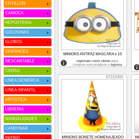
COTILLON
CARIOCA
REPOSTERIA
GOLOSINAS
GLOBOS
DISFRACES
MINIONS ANTIFAZ MASCARA x 10
DESCARTABLE
registrate como cliente
para
comprar este producto o
ingresa
CINTAS
97210300
LINEA GENERICA
LINEA INFANTIL
ARTISTICA
LIBRERIA
MANUALIDADES
CANDYBAR
MINIONS BONETE HOMENAJEADO
M
PATRIO