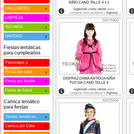
NIÑO CAND TALLE 4 x 1
HALLOWEEN
registrate como cliente
para
comprar este producto o
ingresa
LIMPIEZA
30075900
INSUMOS
NAVIDAD
Fiestas temáticas
para cumpleańos
Personajes y
licencias
Fiesta por color
DISFRAZ DAMA ANTIGUA NIÑA
Fiesta por diseño
FUCSIA CAND TALLE 4
registrate como cliente
para
Fiesta de futbol
comprar este producto o
ingresa
30035600
Carioca temático
para fiestas
Tandas temáticas
Carioca por Color