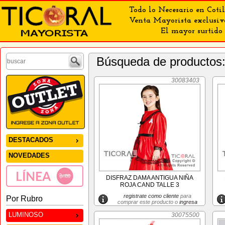
Todo lo Necesario en Cotil
Venta Mayorista exclusiv
El mayor surtido 
Búsqueda de productos
30083403
DESTACADOS
NOVEDADES
DISFRAZ DAMA ANTIGUA NIÑA
ROJA CAND TALLE 3
registrate como cliente
para
Por Rubro
comprar este producto o
ingresa
LUMINOSO
30075500