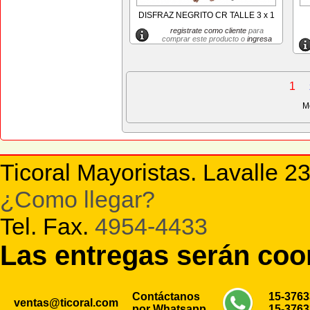
DISFRAZ NEGRITO CR TALLE 3 x 1
registrate como cliente
para
comprar este producto o
ingresa
1
M
Ticoral Mayoristas. Lavalle 2
¿Como llegar?
Tel. Fax.
4954-4433
Las entregas serán co
Contáctanos
15-376
ventas@ticoral.com
por Whatsapp
15-376