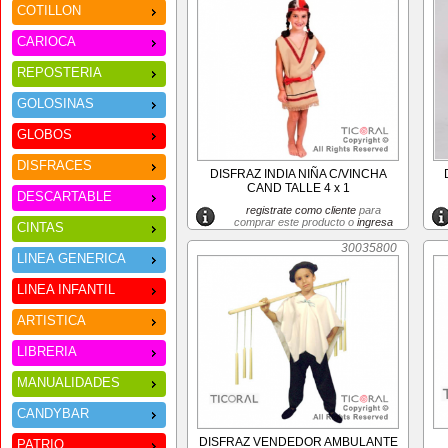
COTILLON
CARIOCA
REPOSTERIA
GOLOSINAS
GLOBOS
DISFRACES
DISFRAZ INDIA NIÑA C/VINCHA
CAND TALLE 4 x 1
DESCARTABLE
registrate como cliente
para
comprar este producto o
ingresa
CINTAS
30035800
LINEA GENERICA
LINEA INFANTIL
ARTISTICA
LIBRERIA
MANUALIDADES
CANDYBAR
DISFRAZ VENDEDOR AMBULANTE
PATRIO