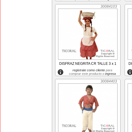
30084103
DISFRAZ NEGRITA CR TALLE 3 x 1
D
registrate como cliente
para
comprar este producto o
ingresa
30084403